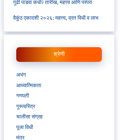
गुढी पाडवा कधी? तारीख, महत्त्व आणि परंपरा
वैकुंठ एकादशी २०२६: महत्त्व, व्रत विधी व लाभ
श्रेणी
अभंग
आध्यात्मिकता
गणपती
गुरूचरित्र
चालीसा संग्रह
पूजा विधी
मंत्र