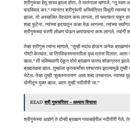
श्रीगुरूंचा हेतू साध्य झाला होता. ते मातंगाला म्हणाले, “तू स्वतःल
वादविवाद कर.” त्यानंतर श्रीगुरूंनी अभिमंत्रित विभूती त्याच्या सर्
झाला. तो अस्खलित वेदपठण करू लागला. तो चमत्कार पाहून वादासा
शब्द फुटेना. त्यांच्या हृदयातून कळा येऊ लागल्या. त्यांच्या सर्
श्रीगुरूंच्या चरणी लोळण घेऊन क्षमायाचना करू लागले. त्यांनी श
तेव्हा श्रीगुरू त्यांना म्हणाले, “तुम्ही मदांध होऊन अनेक ब्राह
गोष्टी केल्यात. या त्रिविक्रमभारतीला वृधा त्रास दिलात. आता पश
व्हाल.” ती भविष्यवाणी ऐकून दोघे ब्राह्मण फारच शोकग्रस्त झाले. का
ब्रह्मराक्षस व्हाल. तुम्हांला कृतकर्मांचा पश्चात्ताप झाल्यामुळे तुम्
भेटेल. तेव्हा तुम्ही ‘शुक्लनारायण’ असा शब्द उच्चाराल. त्याच्या पुढ
योनीतून मुक्त व्हाल. आता तुम्ही नदीतीरी जा.”
READ
श्री गुरूचरित्र – अध्याय विसावा
श्रीगुरूंच्या आज्ञेने ते दोन्ही ब्राह्मण गावाबाहेरील नदीतीरी गेले. 