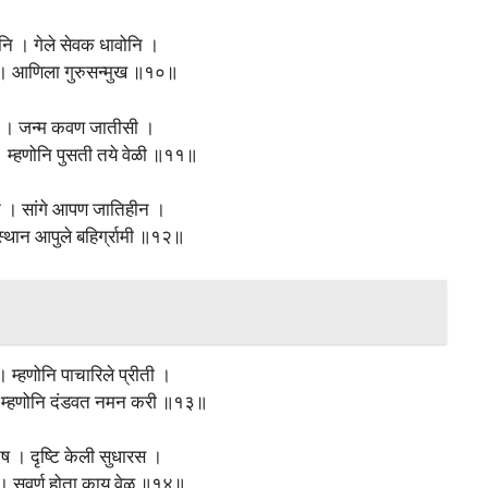
नि । गेले सेवक धावोनि ।
ि । आणिला गुरुसन्मुख ॥१०॥
सी । जन्म कवण जातीसी ।
 । म्हणोनि पुसती तये वेळी ॥११॥
न । सांगे आपण जातिहीन ।
स्थान आपुले बहिर्ग्रामी ॥१२॥
 । म्हणोनि पाचारिले प्रीती ।
 म्हणोनि दंडवत नमन करी ॥१३॥
ुष । दृष्टि केली सुधारस ।
। सुवर्ण होता काय वेळ ॥१४॥