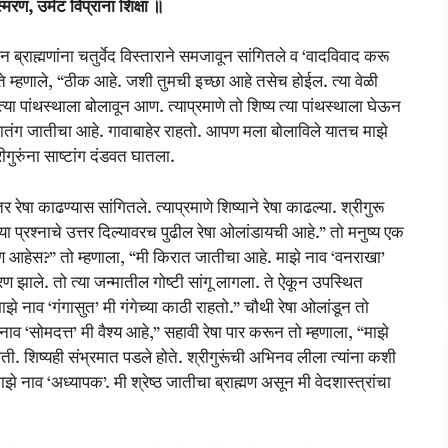
्मरण, उर्मट विप्रांना शिक्षा ॥
न ब्राह्मणांना चतुर्वेद विस्ताराने समजावून सांगितले व ‘वादविवाद करू
 ते म्हणाले, “ठीक आहे. जशी तुमची इच्छा आहे तसेच होईल. त्या वेळी
“त्या पांथस्थाला बोलावून आण. त्याप्रमाणे तो शिष्य त्या पांथस्थाला घेऊन
ी मातंग जातीचा आहे. गावाबाहेर राहतो. आपण मला बोलाविले यातच माझे
ीगुरुंना साष्टांग दंडवत घातला.
ेषा काढण्यास सांगितले. त्याप्रमाणे शिष्याने रेषा काढल्या. श्रीगुरू
्या प्रश्नाचे उत्तर दिल्यावरच पुढील रेषा ओलांडायची आहे.” तो मनुष्य एक
 कोण आहेस?” तो म्हणाला, “मी किरात जातीचा आहे. माझे नाव ‘वनराखा’
्मरण झाले. तो त्या जन्मातील गोष्टी सांगू लागला. ते ऐकून उपस्थित
माझे नाव ‘गंगासुत’ मी गंगेच्या काठी राहतो.” चौथी रेषा ओलांडून तो
नाव ‘सोमदत्त’ मी वैश्य आहे,” सहावी रेषा पार करून तो म्हणाला, “माझे
 होती. शिष्यही संभ्रमात पडले होते. श्रीगुरूंची अभिनव लीला त्यांना कशी
े नाव ‘अध्यापक’. मी श्रेष्ठ जातीचा ब्राह्मण असून मी वेदशास्त्रांचा