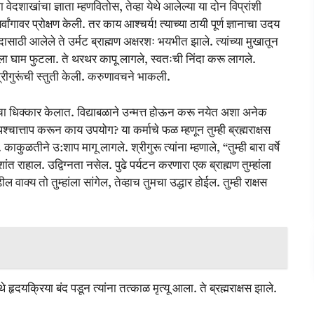
ा वेदशाखांचा ज्ञाता म्हणवितोस, तेव्हा येथे आलेल्या या दोन विप्रांशी
वांगावर प्रोक्षण केली. तर काय आश्चर्य! त्याच्या ठायी पूर्ण ज्ञानाचा उदय
ठी आलेले ते उर्मट ब्राह्मण अक्षरशः भयभीत झाले. त्यांच्या मुखातून
वांगाला घाम फुटला. ते थरथर कापू लागले, स्वतःची निंदा करू लागले.
्रीगुरूंची स्तुती केली. करुणावचने भाकली.
्मणांचा धिक्कार केलात. विद्याबळाने उन्मत्त होऊन करू नयेत अशा अनेक
्चात्ताप करून काय उपयोग? या कर्माचे फळ म्हणून तुम्ही ब्रह्मराक्षस
कुळतीने उ:शाप मागू लागले. श्रीगुरू त्यांना म्हणाले, “तुम्ही बारा वर्षे
ही शांत राहाल. उद्विग्नता नसेल. पुढे पर्यटन करणारा एक ब्राह्मण तुम्हांला
ील वाक्य तो तुम्हांला सांगेल, तेव्हाच तुमचा उद्धार होईल. तुम्ही राक्षस
तेथे हृदयक्रिया बंद पडून त्यांना तत्काळ मृत्यू आला. ते ब्रह्मराक्षस झाले.