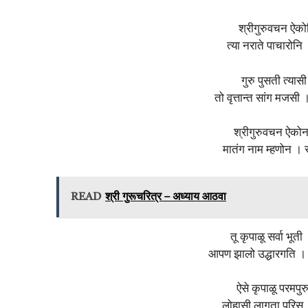
श्रीगुरुवचन ऐको
त्या नराते पाचारोन
गुरु पुसती त्या
तो वृत्तान्त सांग मजसी
श्रीगुरुवचन ऐको
मातंग नाम म्हणोन । 
READ
श्री गुरूचरित्र – अध्याय आठवा
तू कृपाळू सर्वा भूती
आपण झालो उद्धारगति ।
ऐसे कृपाळू परमपुर
लोहासी लागता परिस 