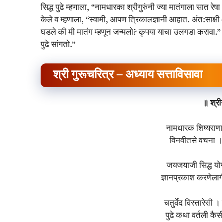
सिद्ध पुढे म्हणाला, “नामधारका श्रीगुरुंनी ज्या मातंगाला सात रेष
केले व म्हणाला, “स्वामी, आपण त्रिकालज्ञानी आहात. अंत:साक्षी 
घडले की मी मातंग म्हणून जन्मलो? कृपया याचा उलगडा करावा.” श्रीग
पुढे सांगतो.”
श्री गुरूचरित्र – अध्याय सत्ताविसावा
॥ श्र
नामधारक शिष्यराणा
विनवीतसे वचना । 
जयजयाजी सिद्ध यो
ज्ञानप्रकाश करणेलाग
चतुर्वेद विस्तारेसी ।
पुढे कथा वर्तली कै