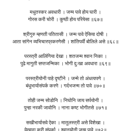
मधुतस्कर अवधारी । जन्म पावे होय घारी ।
गोरस करी चोरी । कुष्ठी होय परियेसा ॥६७॥
श्रीगुरु म्हणती पतितासी । जन्म पावे ऐसिया दोषी ।
आता सांगेन व्यभिचारप्रकरणेसी । शांतिपर्वी बोलिले असे ॥६८॥
परस्त्री आलिंगिया देखा । शतजन्म श्वान निका ।
पुढे मागुती सप्तजन्मिका । भोगी दुःखा अवधारा ॥६९॥
परस्त्रीयोनी पाहे दृष्टीने । जन्मे तो अंधत्वपणे ।
बंधुभार्यासंपर्क करणे । गर्दभजन्म तो पावे ॥७०॥
तोही जन्म सोडोनि । निघोनि जाय सर्पयोनी ।
पुन्हा नरकी जावोनि । नाना कष्ट भोगीतसे ॥७१॥
सखीभार्यासवे ऐका । मातुलस्त्री असे विशेखा ।
येखादा करी संपर्का । श्वानयोनी जन्म पावे ॥७२॥