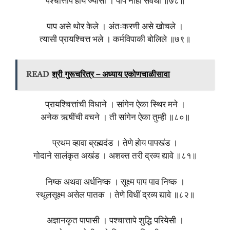
पश्चात्ताप होय ज्यासी । पाप नाही सर्वथा ॥७८॥
पाप असे थोर केले । अंतःकरणी असे खोचले ।
त्यासी प्रायश्चित्त भले । कर्मविपाकी बोलिले ॥७९॥
READ
श्री गुरूचरित्र – अध्याय एकोणचाळीसावा
प्रायश्चित्तांची विधाने । सांगेन ऐका स्थिर मने ।
अनेक ऋषींची वचने । ती सांगेन ऐका तुम्ही ॥८०॥
प्रथम व्हावा ब्रह्मदंड । तेणे होय पापखंड ।
गोदाने सालंकृत अखंड । अशक्त तरी द्रव्य द्यावे ॥८१॥
निष्क अथवा अर्धनिष्क । सूक्ष्म पाप पाव निष्क ।
स्थूलसूक्ष्म असेल पातक । तेणे विधीं द्रव्य द्यावे ॥८२॥
अज्ञानकृत पापासी । पश्चात्तापे शुद्धि परियेसी ।