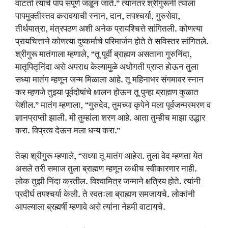
वाटतो त्याचे पाप संपूर्ण जळून जाते.” त्यानंतर श्रीगुरूंनी त्याला
पापमुक्तीस्तव करावयाची स्नान, दान, तपश्चर्या, गुरुसेवा,
तीर्थयात्रा, मंत्रपठण अशी अनेक प्रायश्चित्ते सांगितली. कोणत्या
प्रायचित्ताने कोणत्या दुष्कर्माचे परिमार्जन होते ते सविस्तर सांगितले.
श्रीगुरू मातंगाला म्हणाले, “तू पूर्वी ब्राह्मण असताना गुरुनिंदा,
मातृपितृनिंदा असे अपराध केल्यामुळे अधोगती प्राप्त होऊन तुला
सध्या मातंग म्हणून जन्म मिळाला आहे. तू महिनाभर संगमावर स्नान
कर म्हणजे तुझ्या पूर्वदोषांचे क्षालन होऊन तू पुन्हा ब्राह्मण कुळात
येशील.” मातंग म्हणाला, “गुरुदेव, तुमच्या कृपेने मला पूर्वजन्मस्मरण व
ज्ञानप्राप्ती झाली. मी तुम्हांला शरण आहे. आता तुम्हीच माझा उद्धार
करा. विप्रत्व देऊन मला धन्य करा.”
तेव्हा श्रीगुरू म्हणाले, “सध्या तू मातंग आहेस. तुला वेद म्हणता येत
असले तरी समाज तुला ब्राह्मण म्हणून कधीच स्वीकारणार नाही.
लोक तुझी निंदा करतील. विश्वामित्र जन्माने क्षत्रिय होते. त्यांनी
प्रदीर्घ तपश्चर्या केली. ते स्वतःला ब्राह्मण समजायचे. लोकांनी
आपल्याला ब्रह्मर्षी म्हणावे असे त्यांना नेहमी वाटायचे.