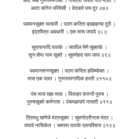
अष्ट लक्ष गुरुतल्पगासी । गायत्री जपता पाप नाशी ।
आता सांगेन परियेसी । वेदाक्षरे पाप दूर ॥७॥
पवमानसूक्त चत्वारी । पठण करिता ब्रह्महत्या दूरी ।
इंद्रमित्र अवधारी । एक मास जपावे ॥८॥
सुरापानादि पातके । जातील येणे सूक्तके ।
शुनःशेपा नाम सूक्ते । सुवर्णहरा पाप जाय ॥९॥
पवमानशन्नसूक्त । पठण करिता हविष्योक्त ।
मास एक पठत । गुरुतल्पगादिक हरती ॥११०॥
पंच मास सहा मास । मिताहर करुनी पुरुष ।
पुरुषसूक्ते कर्मनाश । पंचमहापापे नासती ॥११॥
त्रिमधु म्हणेजे मंत्रसूक्त । सुवर्णात्रीनास मंत्र ।
जपावे नाचिकेत । समस्त पातके प्रायश्चित्त ॥१२॥