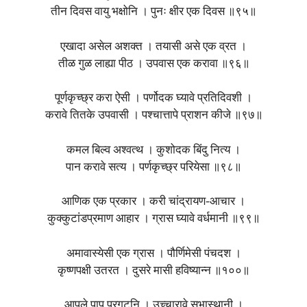
तीन दिवस वायु भक्षोनि । पुनः क्षीर एक दिवस ॥९५॥
एखादा असेल अशक्त । तयासी असे एक व्रत ।
तीळ गुळ लाह्या पीठ । उपवास एक करावा ॥९६॥
पूर्णकृच्छ्र करा ऐसी । पर्णोदक घ्यावे प्रतिदिवशी ।
करावे तितके उपवासी । पश्चात्तापे प्राशन कीजे ॥९७॥
कमल बिल्व अश्वत्थ । कुशोदक बिंदु नित्य ।
पान करावे सत्य । पर्णकृच्छ्र परियेसा ॥९८॥
आणिक एक प्रकार । करी चांद्रायण-आचार ।
कुक्कुटांडप्रमाण आहार । ग्रास घ्यावे वर्धमानी ॥९९॥
अमावास्येसी एक ग्रास । पौर्णिमेसी पंचदश ।
कृष्णपक्षी उतरत । दुसरे मासी हविष्यान्न ॥१००॥
आपले पाप प्रगटूनि । उच्चारावे सभास्थानी ।