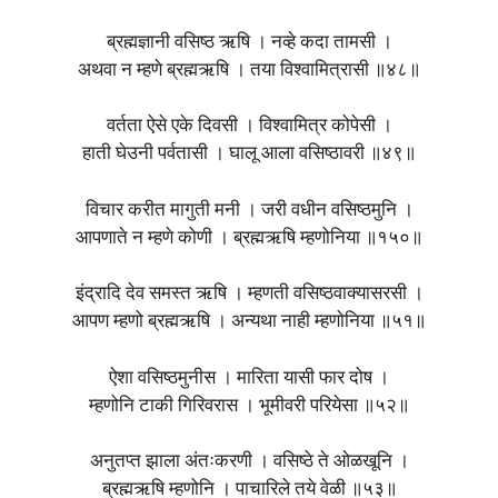
ब्रह्मज्ञानी वसिष्ठ ऋषि । नव्हे कदा तामसी ।
अथवा न म्हणे ब्रह्मऋषि । तया विश्वामित्रासी ॥४८॥
वर्तता ऐसे एके दिवसी । विश्वामित्र कोपेसी ।
हाती घेउनी पर्वतासी । घालू आला वसिष्ठावरी ॥४९॥
विचार करीत मागुती मनी । जरी वधीन वसिष्ठमुनि ।
आपणाते न म्हणे कोणी । ब्रह्मऋषि म्हणोनिया ॥१५०॥
इंद्रादि देव समस्त ऋषि । म्हणती वसिष्ठवाक्यासरसी ।
आपण म्हणो ब्रह्मऋषि । अन्यथा नाही म्हणोनिया ॥५१॥
ऐशा वसिष्ठमुनीस । मारिता यासी फार दोष ।
म्हणोनि टाकी गिरिवरास । भूमीवरी परियेसा ॥५२॥
अनुतप्त झाला अंतःकरणी । वसिष्ठे ते ओळखूनि ।
ब्रह्मऋषि म्हणोनि । पाचारिले तये वेळी ॥५३॥