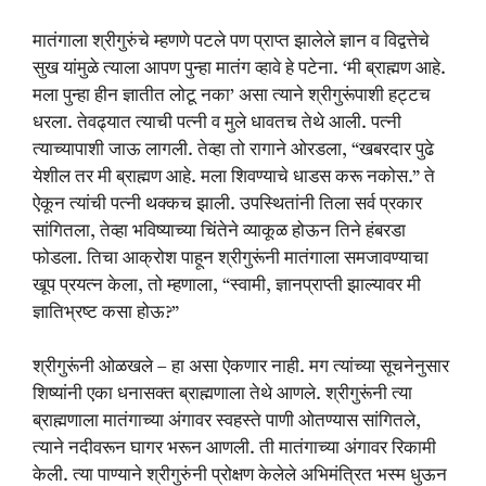
मातंगाला श्रीगुरुंचे म्हणणे पटले पण प्राप्त झालेले ज्ञान व विद्वत्तेचे
सुख यांमुळे त्याला आपण पुन्हा मातंग व्हावे हे पटेना. ‘मी ब्राह्मण आहे.
मला पुन्हा हीन ज्ञातीत लोटू नका’ असा त्याने श्रीगुरूंपाशी हट्टच
धरला. तेवढ्यात त्याची पत्नी व मुले धावतच तेथे आली. पत्नी
त्याच्यापाशी जाऊ लागली. तेव्हा तो रागाने ओरडला, “खबरदार पुढे
येशील तर मी ब्राह्मण आहे. मला शिवण्याचे धाडस करू नकोस.” ते
ऐकून त्यांची पत्नी थक्कच झाली. उपस्थितांनी तिला सर्व प्रकार
सांगितला, तेव्हा भविष्याच्या चिंतेने व्याकूळ होऊन तिने हंबरडा
फोडला. तिचा आक्रोश पाहून श्रीगुरूंनी मातंगाला समजावण्याचा
खूप प्रयत्न केला, तो म्हणाला, “स्वामी, ज्ञानप्राप्ती झाल्यावर मी
ज्ञातिभ्रष्ट कसा होऊ?”
श्रीगुरूंनी ओळखले – हा असा ऐकणार नाही. मग त्यांच्या सूचनेनुसार
शिष्यांनी एका धनासक्त ब्राह्मणाला तेथे आणले. श्रीगुरूंनी त्या
ब्राह्मणाला मातंगाच्या अंगावर स्वहस्ते पाणी ओतण्यास सांगितले,
त्याने नदीवरून घागर भरून आणली. ती मातंगाच्या अंगावर रिकामी
केली. त्या पाण्याने श्रीगुरुंनी प्रोक्षण केलेले अभिमंत्रित भस्म धुऊन