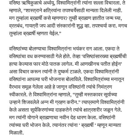
वसिष्ठ ऋषिकुळाचे अर्ध्वयू. विश्वामित्रांनी त्यांना सल्ला विचारला. ते
म्हणाले, “शास्त्राने क्षत्रियांना तपश्चर्येसाठी मान्यता दिलेली नाही.
मग तुम्हांला ब्रह्मर्षी कसे म्हणणार? तुम्ही ब्राह्मण ज्ञातीत जन्म घ्या,
व्रतबंध, गायत्री जप आदी संस्कारांनी शुद्ध व्हा. तपश्चर्या करा. मगच
तुम्हांला ब्रह्मर्षी म्हणता येईल.”
वसिष्ठांच्या बोलण्याचा विश्वामित्रांना भयंकर राग आला. एकदा ते
वसिष्ठांचा वध करण्यासाठी गेले होते. तेव्हा ‘वसिष्ठांसारख्या ब्रह्मर्षीची
हत्या केल्यास फार मोठे पातक लागेल. मी आणखीनच पतीत होईन’
असा विचार करून त्यांनी ते दुष्कर्म टाळले. एकदा विश्वामित्रांनी
वसिष्ठांना आपल्या घरी भोजनास बोलाविले. विश्वामित्रांच्या मनातून
वैरभाव समूळ गेलेला आहे हे जाणून वसिष्ठांनी त्यांचे निमंत्रण
स्वीकारले. ते विश्वामित्रांना म्हणाले, “तुम्ही मस्तकावर सूर्याच्या
उन्हाने शिजवलेले अन्न मी ग्रहण करीन.” त्याप्रमाणे विश्वामित्रांनी
केले असता सूर्यकिरणांच्या दाहकतेने त्यांचे क्षात्रशरीर जळून गेले.
मग त्यांनी योगाने ब्राह्मणाचा नवीन देह धारण केला. वसिष्ठांनी
त्यांच्या घरी भोजन केले. त्यानंतर त्यांना ‘ ब्रह्मर्षी ‘ म्हणून मान्यता
मिळाली.