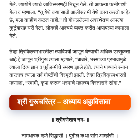
गेले. त्यायोगे त्याचे जातिस्मरणही निघून गेले. तो आपल्या पत्नीपाशी
गेला व म्हणाला, “तू येथे कशासाठी आलीस? मी येथे काय करतो आहे?
छे, मला काहीच कळत नाही.” तो गोंधळलेल्या अवस्थेतच आपल्या
कुटुंबासह घरी गेला. लोकही आश्चर्य व्यक्त करीत आपापल्या कामाला
गेले.
तेव्हा त्रिविक्रमभारतीला त्याविषयी जाणून घेण्याची अधिक उत्सुकता
आहे हे जाणून श्रीगुरू त्याला म्हणाले, “बाबारे, भस्माच्या प्रभावामुळे
त्याला दिव्य ज्ञान व पूर्वजन्मीचे स्मरण झाले होते. त्याने पाण्याने स्नान
करताच त्याला सर्व गोष्टींची विस्मृती झाली. तेव्हा त्रिविक्रमभारती
म्हणाला, “स्वामी, कृपा करून भस्माचे महात्म्य विस्ताराने सांगा.”
श्री गुरूचरित्र – अध्याय अठ्ठाविसावा
॥ श्रीगणेशाय नमः ॥
नामधारक म्हणे सिद्धासी । पुढील कथा सांग आम्हांसी ।