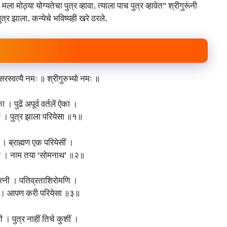
ा मोठ्या योग्यतेचा पुत्र व्हावा. त्याला पाच पुत्र व्हावेत” श्रीगुरूंनी
पुत्र झाला. कन्येचे भविष्यही खरे ठरले.
रस्वत्यै नमः ॥ श्रीगुरुभ्यो नमः ॥
 । पुढें अपूर्व वर्तलें ऐका ।
एका । पुत्र झाला परियेसा ॥१॥
। ब्राह्मण एक परियेसीं ।
सी । नाम तया ‘सोमनाथ’ ॥२॥
 पत्‍नी । पतिव्रताशिरोमणि ।
णी । आपण करी परियेसा ॥३॥
सी । पुत्र नाहीं तिचे कुशीं ।