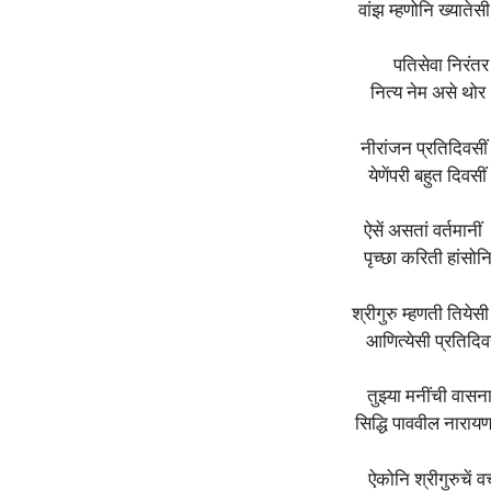
वांझ म्हणोनि ख्याते
पतिसेवा निरंतर
नित्य नेम असे थोर
नीरांजन प्रतिदिवसी
येणेंपरी बहुत दिवस
ऐसें असतां वर्तमानीं 
पृच्छा करिती हांसोन
श्रीगुरु म्हणती तिये
आणित्येसी प्रतिदि
तुझ्या मनींची वासना
सिद्धि पाववील नाराय
ऐकोनि श्रीगुरुचें 