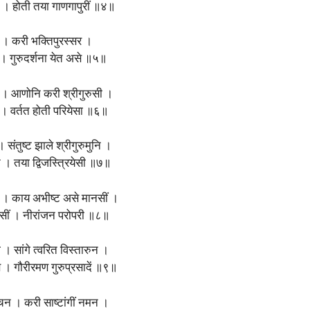
सी । होती तया गाणगापुरीं ॥४॥
 । करी भक्तिपुरस्सर ।
 । गुरुदर्शना येत असे ॥५॥
ं । आणोनि करी श्रीगुरुसी ।
ीं । वर्तत होती परियेसा ॥६॥
। संतुष्‍ट झाले श्रीगुरुमुनि ।
ि । तया द्विजस्त्रियेसी ॥७॥
सी । काय अभीष्‍ट असे मानसीं ।
वसीं । नीरांजन परोपरी ॥८॥
 । सांगे त्वरित विस्तारुन ।
ण । गौरीरमण गुरुप्रसादें ॥९॥
वचन । करी साष्‍टांगीं नमन ।