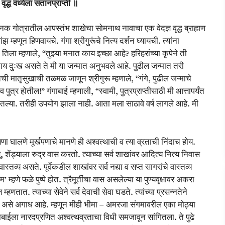
वृद्ध वंध्येला संतानप्राप्ती ॥
क गोत्रातील आपस्तंभ शाखेचा सोमनाथ नावाचा एक वेदज्ञ वृद्ध ब्राह्मण
 म्हणून हिणवायचे. गंगा श्रीगुरूंचे नित्य दर्शन घ्यायची. त्यांना
े तिला म्हणाले, “तुझ्या मनात काय इच्छा आहे? हरिहरांच्या कृपेने ती
े काय दुःख असते ते मी या जन्मात अनुभवले आहे. पुढील जन्मात तरी
 तिची मातृसुखाची तळमळ जाणून श्रीगुरू म्हणाले, “गंगे, पुढील जन्माचे
ुत्र होतील!” गंगाबाई म्हणाली, “स्वामी, पुत्रप्राप्तीसाठी मी आत्तापर्यंत
ातल्या. तरीही उपयोग झाला नाही. आता मला साठावे वर्ष लागले आहे. मी
क्षिणा घालणे मूर्खपणाचे मानणे ही अश्वत्थाची व त्या व्रताची निंदाच होय.
िष्णू, शेंड्याला रुद्र वास करतो. त्याच्या सर्व शाखांवर आदित्य नित्य निवास
ास्तव्य असते. पूर्वेकडील शाखांवर सर्व नद्या व सप्त सागरांचे वास्तव्य
 म्हणे फळे पुष्पे होत. त्रैमूर्तींचा वास असलेल्या या पुण्यवृक्षावर अकरा
्हणतात. त्याच्या सेवेने सर्व देवाची सेवा घडते. त्यांच्या प्रसन्नतेने
त्म्य असे अगाध आहे. म्हणून मीही भीमा – अमरजा संगमावरील एका मोठ्या
ाबाईला नारदप्रणित अश्वत्थव्रताचा विधी समजावून सांगितला. ते पुढे