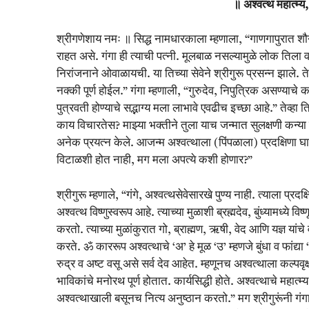
॥ अश्वत्थ महात्म्य, 
श्रीगणेशाय नमः ॥ सिद्ध नामधारकाला म्हणाला, “गाणगापुरात शौन
राहत असे. गंगा ही त्याची पत्नी. मूलबाळ नसल्यामुळे लोक तिला वांझ
निरांजनाने ओवाळायची. या तिच्या सेवेने श्रीगुरू प्रसन्न झाले. त
नक्की पूर्ण होईल.” गंगा म्हणाली, “गुरुदेव, निपुत्रिक असण्याच
पुत्रवती होण्याचे सद्भाग्य मला लाभावे एवढीच इच्छा आहे.” तेव्हा
काय विचारतेस? माझ्या भक्तीने तुला याच जन्मात सुलक्षणी कन्या व प
अनेक प्रयत्न केले. आजन्म अश्वत्थाला (पिंपळाला) प्रदक्षिणा घ
विटाळशी होत नाही, मग मला अपत्ये कशी होणार?”
श्रीगुरू म्हणाले, “गंगे, अश्वत्थसेवेसारखे पुण्य नाही. त्याला प्रद
अश्वत्थ विष्णुस्वरूप आहे. त्याच्या मुळाशी ब्रह्मदेव, बुंध्यामध्ये व
करतो. त्याच्या मुळांकुरात गो, ब्राह्मण, ऋषी, वेद आणि यज्ञ यांचे व
करते. ॐ काररूप अश्वत्थाचे ‘अ’ हे मूळ ‘उ’ म्हणजे बुंधा व फांद्या ‘म’
रुद्र व अष्ट वसू असे सर्व देव आहेत. म्हणूनच अश्वत्थाला कल्पवृक्ष म
भाविकांचे मनोरथ पूर्ण होतात. कार्यसिद्धी होते. अश्वत्थाचे महा
अश्वत्थाखाली बसूनच नित्य अनुष्ठान करतो.” मग श्रीगुरूंनी गंग