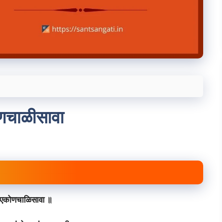
ोणचाळीसावा
 एकोणचाळिसावा ॥