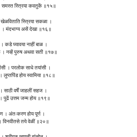
 समस्त स्त्रिया कवतुकें ॥१५॥
 खेळविताति स्त्रिया सकळा ।
ळा । मंदभाग्य असें देखा ॥१६॥
 । कडे घ्यावया नाहीं बाळ ।
फळ । नव्हें पुरुष अथवा सती ॥१७॥
ांसी । परलोक साधे तयांसी ।
 लुप्तपिंड होय स्वामिया ॥१८॥
। साठी वर्षें जाहलीं सहज ।
 । पुढें उत्तम जन्म होय ॥१९॥
 आपण । अंतःकरण होय पूर्ण ।
न । विनवीतसे तये वेळीं ॥२०॥