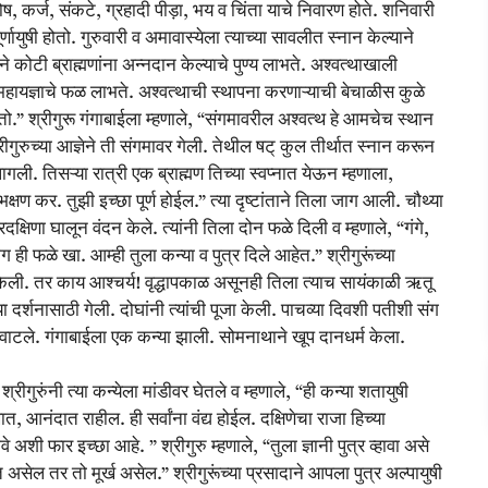
 दोष, कर्ज, संकटे, ग्रहादी पीड़ा, भय व चिंता याचे निवारण होते. शनिवारी
र्णायुषी होतो. गुरुवारी व अमावास्येला त्याच्या सावलीत स्नान केल्याने
ने कोटी ब्राह्मणांना अन्नदान केल्याचे पुण्य लाभते. अश्वत्थाखाली
े महायज्ञाचे फळ लाभते. अश्वत्थाची स्थापना करणाऱ्याची बेचाळीस कुळे
.” श्रीगुरू गंगाबाईला म्हणाले, “संगमावरील अश्वत्थ हे आमचेच स्थान
श्रीगुरुच्या आज्ञेने ती संगमावर गेली. तेथील षट् कुल तीर्थात स्नान करून
लागली. तिसऱ्या रात्री एक ब्राह्मण तिच्या स्वप्नात येऊन म्हणाला,
भक्षण कर. तुझी इच्छा पूर्ण होईल.” त्या दृष्टांताने तिला जाग आली. चौथ्या
्षिणा घालून वंदन केले. त्यांनी तिला दोन फळे दिली व म्हणाले, “गंगे,
ही फळे खा. आम्ही तुला कन्या व पुत्र दिले आहेत.” श्रीगुरूंच्या
ण केली. तर काय आश्चर्य! वृद्धापकाळ असूनही तिला त्याच सायंकाळी ऋतू
ा दर्शनासाठी गेली. दोघांनी त्यांची पूजा केली. पाचव्या दिवशी पतीशी संग
 वाटले. गंगाबाईला एक कन्या झाली. सोमनाथाने खूप दानधर्म केला.
श्रीगुरुंनी त्या कन्येला मांडीवर घेतले व म्हणाले, “ही कन्या शतायुषी
, आनंदात राहील. ही सर्वांना वंद्य होईल. दक्षिणेचा राजा हिच्या
 अशी फार इच्छा आहे. ” श्रीगुरु म्हणाले, “तुला ज्ञानी पुत्र व्हावा असे
 असेल तर तो मूर्ख असेल.” श्रीगुरूंच्या प्रसादाने आपला पुत्र अल्पायुषी