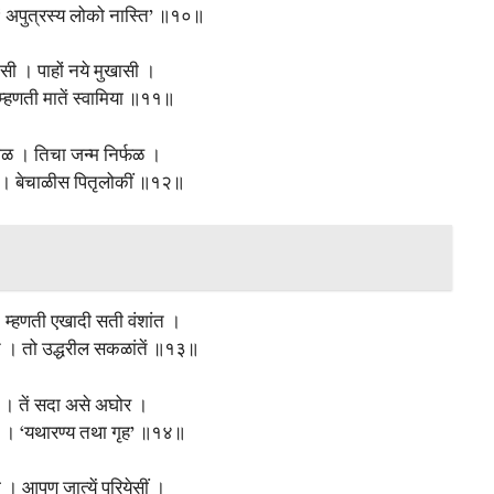
 अपुत्रस्य लोको नास्ति’ ॥१०॥
ियांसी । पाहों नये मुखासी ।
म्हणती मातें स्वामिया ॥११॥
 बाळ । तिचा जन्म निर्फळ ।
। बेचाळीस पितृलोकीं ॥१२॥
। म्हणती एखादी सती वंशांत ।
हित । तो उद्धरील सकळांतें ॥१३॥
 घर । तें सदा असे अघोर ।
दूर । ‘यथारण्य तथा गृह’ ॥१४॥
ी । आपण जात्यें परियेसीं ।