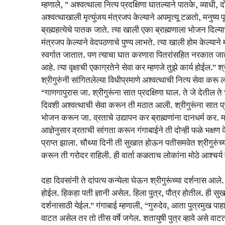
म्हणाले, ” अश्वत्थाला नित्य प्रदक्षिणा घातल्याने पातके, व्याधी,
अश्वत्थाखाली मृत्युंजय मंत्रजप केल्याने अपमृत्यू टळतो, मनुष्य पू
ब्रह्महत्येचे पातक जाते. त्या खाली एका ब्राह्मणाला भोजन दिल्या
मंत्रजप केल्याने वेदपठणाचे पुण्य लाभते. त्या खाली होम केल्यान
स्वर्गात जातात. पण त्याचा घात करणारा पितरांसहित नरकात जातो
आहे. त्या वृक्षाची एकाग्रतेने सेवा कर म्हणजे तुझे कार्य होईल.” 
श्रीगुरुंनी सांगितलेल्या विधीप्रमाणे अश्वत्थाची नित्य सेवा करू 
“गाणगापुरास जा. श्रीगुरूंना सात प्रदक्षिणा घाल. ते जे देतील ते 
दिवशी अश्वत्थाची सेवा करून ती मठात आली. श्रीगुरूंना सात प्रदक
भोजन करून जा. व्रताचे उद्यापन कर ब्राह्मणांना दानधर्म कर. मग 
आज्ञेनुसार व्रताची सांगता करून गंगाबाईने ती दोन्ही फळे भक्ष
प्राप्त झाला. चौथ्या दिनी ती सुखात होऊन पतीसमवेत श्रीगुरुंच्य
करून ती गरोदर राहिली. ही वार्ता कळताच लोकांना मोठे आश्चर्य
दहा दिवसांनी ते दांपत्य कन्येला घेऊन श्रीगुरूंच्या दर्शनास आले. 
होईल. हिकहा पती ज्ञानी असेल. हिला पुत्र, पौत्र होतील. ही सुखात
दर्शनासाठी येईल.” गंगाबाई म्हणाली, “गुरुदेव, आता पुत्रमुख पाहावे
वाटत असेल तर तो तीस वर्षे जगेल. शतायुषी पुत्र व्हावे असे वाटत