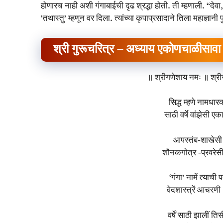
होणारच नाही अशी गंगाबाईची दृढ श्रद्धा होती. ती म्हणाली. “देवा, मल
‘तथास्तु’ म्हणून वर दिला. त्यांच्या कृपाप्रसादाने तिला महाज्ञानी 
श्री गुरूचरित्र – अध्याय एकोणचाळीसावा
॥ श्रीगणेशाय नमः ॥ श्रीस
सिद्ध म्हणे नामधारका
साठी वर्षे वांझेसी 
आपस्तंब-शाखेसी 
शौनकगोत्र -प्रवरे
‘गंगा’ नामें त्याची
वेदशास्त्रें आचर
वर्षें साठी झालीं ति