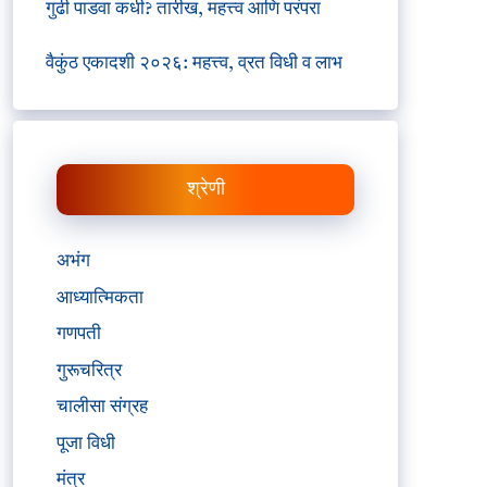
गुढी पाडवा कधी? तारीख, महत्त्व आणि परंपरा
वैकुंठ एकादशी २०२६: महत्त्व, व्रत विधी व लाभ
श्रेणी
अभंग
आध्यात्मिकता
गणपती
गुरूचरित्र
चालीसा संग्रह
पूजा विधी
मंत्र