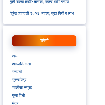
गुढी पाडवा कधी? तारीख, महत्त्व आणि परंपरा
वैकुंठ एकादशी २०२६: महत्त्व, व्रत विधी व लाभ
श्रेणी
अभंग
आध्यात्मिकता
गणपती
गुरूचरित्र
चालीसा संग्रह
पूजा विधी
मंत्र