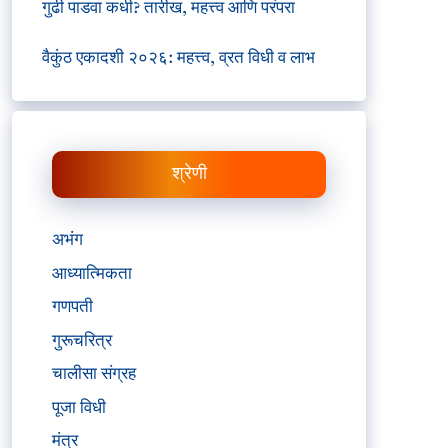
गुढी पाडवा कधी? तारीख, महत्त्व आणि परंपरा
वैकुंठ एकादशी २०२६: महत्त्व, व्रत विधी व लाभ
श्रेणी
अभंग
आध्यात्मिकता
गणपती
गुरूचरित्र
चालीसा संग्रह
पूजा विधी
मंत्र