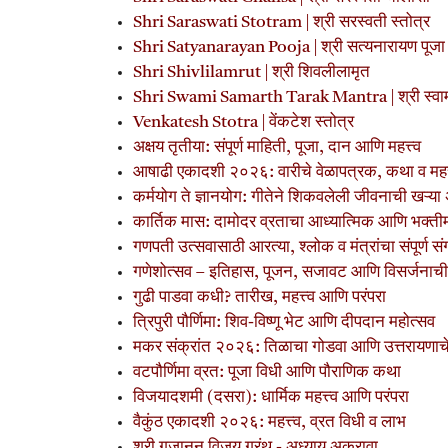
Shri Saraswati Stotram | श्री सरस्वती स्तोत्र
Shri Satyanarayan Pooja | श्री सत्यनारायण पूजा सं
Shri Shivlilamrut | श्री शिवलीलामृत
Shri Swami Samarth Tarak Mantra | श्री स्वामी
Venkatesh Stotra | वेंकटेश स्तोत्र
अक्षय तृतीया: संपूर्ण माहिती, पूजा, दान आणि महत्त्व
आषाढी एकादशी २०२६: वारीचे वेळापत्रक, कथा व महत्
कर्मयोग ते ज्ञानयोग: गीतेने शिकवलेली जीवनाची खऱ्या 
कार्तिक मास: दामोदर व्रताचा आध्यात्मिक आणि भक्ती
गणपती उत्सवासाठी आरत्या, श्लोक व मंत्रांचा संपूर्ण सं
गणेशोत्सव – इतिहास, पूजन, सजावट आणि विसर्जनाची प
गुढी पाडवा कधी? तारीख, महत्त्व आणि परंपरा
त्रिपुरी पौर्णिमा: शिव-विष्णू भेट आणि दीपदान महोत्सव
मकर संक्रांत २०२६: तिळाचा गोडवा आणि उत्तरायणाचे 
वटपौर्णिमा व्रत: पूजा विधी आणि पौराणिक कथा
विजयादशमी (दसरा): धार्मिक महत्त्व आणि परंपरा
वैकुंठ एकादशी २०२६: महत्त्व, व्रत विधी व लाभ
श्री गजानन विजय ग्रंथ - अध्याय अकरावा