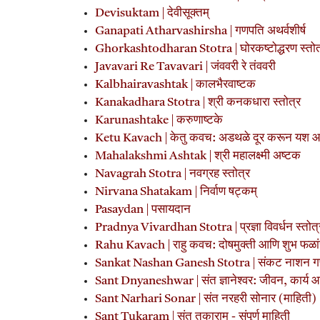
Devisuktam | देवीसूक्तम्
Ganapati Atharvashirsha | गणपति अथर्वशीर्ष
Ghorkashtodharan Stotra | घोरकष्टोद्धरण स्तोत्र 
Javavari Re Tavavari | जंववरी रे तंववरी
Kalbhairavashtak | कालभैरवाष्टक
Kanakadhara Stotra | श्री कनकधारा स्तोत्र
Karunashtake | करुणाष्टके
Ketu Kavach | केतु कवच: अडथळे दूर करून यश आण
Mahalakshmi Ashtak | श्री महालक्ष्मी अष्टक
Navagrah Stotra | नवग्रह स्तोत्र
Nirvana Shatakam | निर्वाण षट्कम्
Pasaydan | पसायदान
Pradnya Vivardhan Stotra | प्रज्ञा विवर्धन स्तोत्
Rahu Kavach | राहु कवच: दोषमुक्ती आणि शुभ फळा
Sankat Nashan Ganesh Stotra | संकट नाशन गणे
Sant Dnyaneshwar | संत ज्ञानेश्वर: जीवन, कार्य 
Sant Narhari Sonar | संत नरहरी सोनार (माहिती)
Sant Tukaram | संत तुकाराम - संपूर्ण माहिती