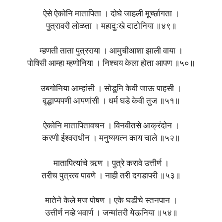
ऐसे ऐकोनि मातापिता । दोघे जाहली मूर्च्छागता ।
पुत्रावरी लोळता । महादुःखे दाटोनिया ॥४९॥
म्हणती ताता पुत्रराया । आमुचीआशा झाली वाया ।
पोषिसी आम्हा म्हणोनिया । निश्चय केला होता आपण ॥५०॥
उबगोनिया आम्हांसी । सोडूनि केवी जाऊ पाहसी ।
वृद्धाप्यपणी आपणांसी । धर्म घडे केवी तुज ॥५१॥
ऐकोनि मातापितावचन । विनवीतसे आक्रंदोन ।
करणी ईश्वराधीन । मनुष्ययत्‍न काय चाले ॥५२॥
मातापित्यांचे ऋण । पुत्रे करावे उत्तीर्ण ।
तरीच पुत्रत्व पावणे । नाही तरी दगडापरी ॥५३॥
मातेने केले मज पोषण । एके घडीचे स्तनपान ।
उत्तीर्ण नव्हे भवार्ण । जन्मांतरी येऊनिया ॥५४॥