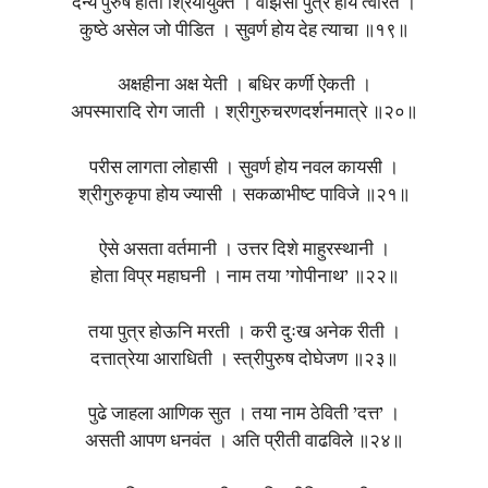
दैन्य पुरुष होती श्रियायुक्त । वांझेसी पुत्र होय त्वरित ।
कुष्ठे असेल जो पीडित । सुवर्ण होय देह त्याचा ॥१९॥
अक्षहीना अक्ष येती । बधिर कर्णी ऐकती ।
अपस्मारादि रोग जाती । श्रीगुरुचरणदर्शनमात्रे ॥२०॥
परीस लागता लोहासी । सुवर्ण होय नवल कायसी ।
श्रीगुरुकृपा होय ज्यासी । सकळाभीष्ट पाविजे ॥२१॥
ऐसे असता वर्तमानी । उत्तर दिशे माहुरस्थानी ।
होता विप्र महाघनी । नाम तया ’गोपीनाथ’ ॥२२॥
तया पुत्र होऊनि मरती । करी दुःख अनेक रीती ।
दत्तात्रेया आराधिती । स्त्रीपुरुष दोघेजण ॥२३॥
पुढे जाहला आणिक सुत । तया नाम ठेविती ’दत्त’ ।
असती आपण धनवंत । अति प्रीती वाढविले ॥२४॥