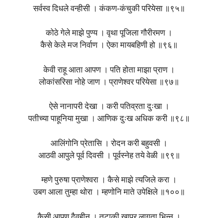
सर्वस्व दिधले वन्हीसी । कंकण-कंचुकी परियेसा ॥९५॥
कोठे गेले माझे पुण्य । वृथा पूजिला गौरीरमण ।
कैसे केले मज निर्वाण । ऐका मायबहिणी हो ॥९६॥
केवी राहू आता आपण । पति होता माझा प्राण ।
लोकांसरिसा नोहे जाण । प्राणेश्वर परियेसा ॥९७॥
ऐसे नानापरी देखा । करी पतिव्रता दुःखा ।
पतीच्या पाहूनिया मुखा । आणिक दुःख अधिक करी ॥९८॥
आलिंगोनि प्रेतासि । रोदन करी बहुवसी ।
आठवी आपुले पूर्व दिवसी । पूर्वस्नेह तये वेळी ॥९९॥
म्हणे पुरुषा प्राणेश्वरा । कैसे माझे त्यजिले करा ।
उबग आला तुम्हा थोरा । म्हणोनि माते उपेक्षिले ॥१००॥
कैसी आपण दैवहीन । तटाकी खापर लागता भिन्न ।