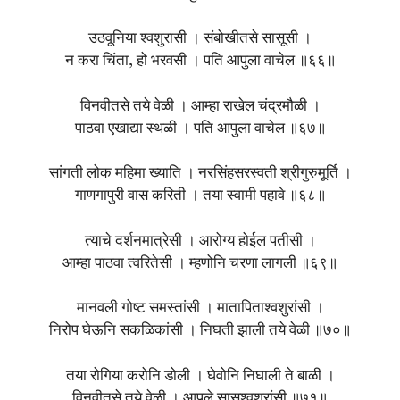
उठवूनिया श्वशुरासी । संबोखीतसे सासूसी ।
न करा चिंता, हो भरवसी । पति आपुला वाचेल ॥६६॥
विनवीतसे तये वेळी । आम्हा राखेल चंद्रमौळी ।
पाठवा एखाद्या स्थळी । पति आपुला वाचेल ॥६७॥
सांगती लोक महिमा ख्याति । नरसिंहसरस्वती श्रीगुरुमूर्ति ।
गाणगापुरी वास करिती । तया स्वामी पहावे ॥६८॥
त्याचे दर्शनमात्रेसी । आरोग्य होईल पतीसी ।
आम्हा पाठवा त्वरितेसी । म्हणोनि चरणा लागली ॥६९॥
मानवली गोष्ट समस्तांसी । मातापिताश्वशुरांसी ।
निरोप घेऊनि सकळिकांसी । निघती झाली तये वेळी ॥७०॥
तया रोगिया करोनि डोली । घेवोनि निघाली ते बाळी ।
विनवीतसे तये वेळी । आपले सासूश्वशुरांसी ॥७१॥