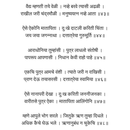
वैद्य म्हणती तये वेळी । नव्हे बरवे त्यासी अढळी ।
राखील जरी चंद्रमौळी । मनुष्ययत्‍न नव्हे आता ॥४३॥
ऐसे ऐकोनि मातापिता । दुःखे दाटली करिती चिंता ।
जय जया जगन्नाथा । दत्तात्रेया गुरुमूर्ति ॥४४॥
आराधोनिया तुम्हांसी । पुत्र लाधलो संतोषी ।
पापरूप आपणासी । निधान केवी राहो पाहे ॥४५॥
एकचि पुत्र आमचे वंशी । त्याते जरी न राखिसी ।
प्राण देऊ तयासरसी । दत्तात्रेया स्वामिया ॥४६॥
ऐसे नानापरी देखा । दुःख करिती जननीजनका ।
वारीतसे पुत्र ऐका । मातापिता आलिंगोनि ॥४७॥
म्हणे आपुले भोग सरले । जितुके ऋण तुम्हा दिधले ।
अधिक कैचे घेऊ भले । ऋणानुबंध न चुकेचि ॥४८॥