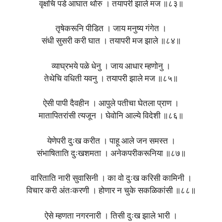
वृक्षचि पडे आघात थोरु । तयापरी झाले मज ॥८३॥
तृषेकरूनि पीडित । जाय मनुष्य गंगेत ।
संधी सुसरी करी घात । तयापरी मज झाले ॥८४॥
व्याघ्रभये पळे धेनु । जाय आधार म्हणोनु ।
तेथेचि वधिती यवनु । तयापरी झाले मज ॥८५॥
ऐसी पापी दैवहीन । आपुले पतीचा घेतला प्राण ।
मातापितरांसी त्यजून । घेवोनि आल्ये विदेशी ॥८६॥
येणेपरी दुःख करीत । पाहू आले जन समस्त ।
संभाषिताति दुःखशमता । अनेकपरीकरूनिया ॥८७॥
वारिताति नारी सुवासिनी । का वो दुःख करिसी कामिनी ।
विचार करी अंतःकरणी । होणार न चुके सकळिकांसी ॥८८॥
ऐसे म्हणता नगरनारी । तिसी दुःख झाले भारी ।