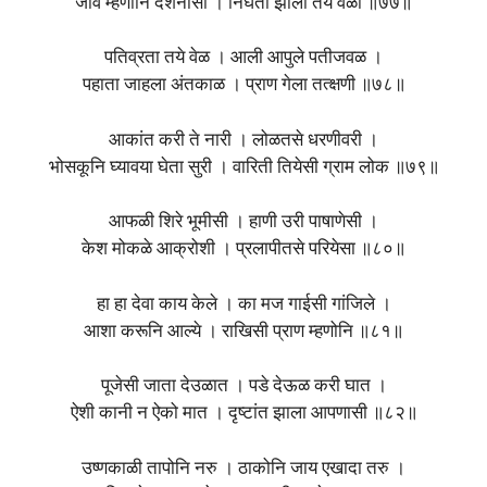
जावे म्हणोनि दर्शनासी । निघती झाली तये वेळी ॥७७॥
पतिव्रता तये वेळ । आली आपुले पतीजवळ ।
पहाता जाहला अंतकाळ । प्राण गेला तत्क्षणी ॥७८॥
आकांत करी ते नारी । लोळतसे धरणीवरी ।
भोसकूनि घ्यावया घेता सुरी । वारिती तियेसी ग्राम लोक ॥७९॥
आफळी शिरे भूमीसी । हाणी उरी पाषाणेसी ।
केश मोकळे आक्रोशी । प्रलापीतसे परियेसा ॥८०॥
हा हा देवा काय केले । का मज गाईसी गांजिले ।
आशा करूनि आल्ये । राखिसी प्राण म्हणोनि ॥८१॥
पूजेसी जाता देउळात । पडे देऊळ करी घात ।
ऐशी कानी न ऐको मात । दृष्टांत झाला आपणासी ॥८२॥
उष्णकाळी तापोनि नरु । ठाकोनि जाय एखादा तरु ।