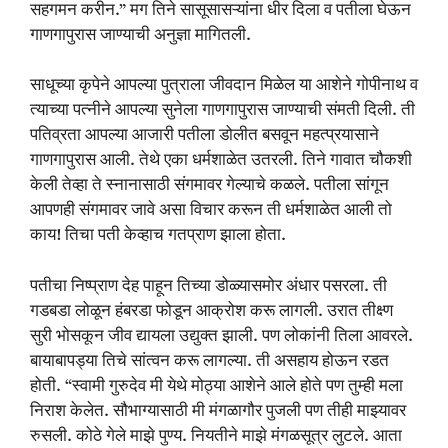
सहगमन करीन.” मग तिने सासूसासऱ्यांना धीर दिला व पतीला घेऊन
गाणगापुरास जाण्याची अनुज्ञा मागितली.
साधूच्या कृपेने आपल्या पुत्राला जीवदान मिळेल या आशेने गोपीनाथ व
त्याच्या पत्नीने आपल्या सुनेला गाणगापुरास जाण्याची संमती दिली. ती
पतिव्रता आपल्या आजारी पतीला डोलीत बसवून महत्प्रयासाने
गाणगापुरास आली. तेथे एका धर्मशाळेत उतरली. तिने गावात चौकशी
केली तेव्हा ते स्नानासाठी संगमावर गेल्याचे कळले. पतीला सांगून
आपणही संगमावर जावे असा विचार करून ती धर्मशाळेत आली तो
काय! तिचा पती केव्हाच गतप्राण झाला होता.
पतीचा निष्प्राण देह पाहून तिच्या डोळ्यासमोर अंधार पसरला. ती
गडबडा लोळून हंबरडा फोडून आक्रोश करू लागली. उरात तीक्ष्ण
सुरी भोसकून जीव द्यायला उद्युक्त झाली. पण लोकांनी तिला आवरले.
बायाबापड्या तिचे सांत्वन करू लागल्या. ती असहाय होऊन रडत
होती. “स्वामी गुरुदेव मी येथे मोठ्या आशेने आले होते पण तुम्ही मला
निराश केलेत. सौभाग्यासाठी मी मंगळागौर पुजली पण तीही माझ्यावर
रुसली. कोठे गेले माझे पुण्य. नियतीने माझे मंगळसूत्र लुटले. आता