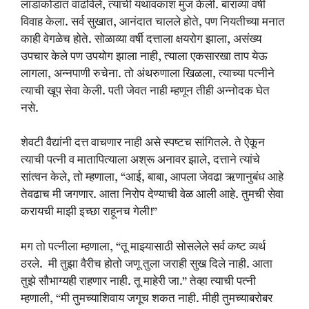
लाडाकोडात वाढविले, त्याची यथावकाश मुंज केली. बाराव्या वर्षी
विवाह केला. सर्व सुखात, आनंदात चालले होते, पण नियतीच्या मनात
काही वेगळेच होते. सोळाव्या वर्षी दत्ताला क्षयरोग झाला, असंख्य
उपचार केले पण उपयोग झाला नाही, त्याला एकसारखा ताप येऊ
लागला, अन्नपाणी रुचेना. तो अंथरुणाला खिळला, त्याच्या पत्नीने
त्याची खूप सेवा केली. पती जेवत नाही म्हणून तीही अन्नोदक घेत
नसे.
शेवटी वैद्यांनी दत्त वाचणार नाही असे स्पष्टच सांगितले. ते ऐकून
त्याची पत्नी व मातापित्याला अश्रू अनावर झाले, दत्ताने त्यांचे
सांत्वन केले, तो म्हणाला, “आई, बाबा, आपला जेवढा ऋणानुबंध आहे
तेवढाच मी जगणार. आता निरोप देण्याची वेळ आली आहे. तुमची सेवा
करायची माझी इच्छा राहूनच गेली!”
मग तो पत्नीला म्हणाला, “तू माझ्यासाठी सोसलेले सर्व कष्ट व्यर्थ
ठरले. मी तुझा वैरीच होतो जणू तुला जराही सुख दिले नाही. आता
तुझे सौभाग्यही राहणार नाही. तू माहेरी जा.” तेव्हा त्याची पत्नी
म्हणाली, “मी तुमच्याशिवाय जगूच शकत नाही. मीही तुमच्याबरोबर