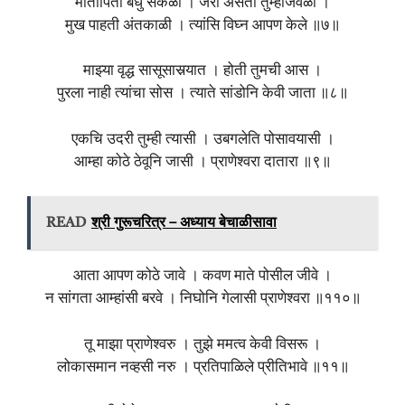
मातापिता बंधु सकळी । जरी असती तुम्हाजवळी ।
मुख पाहती अंतकाळी । त्यांसि विघ्न आपण केले ॥७॥
माझ्या वृद्ध सासूसासर्‍यात । होती तुमची आस ।
पुरला नाही त्यांचा सोस । त्याते सांडोनि केवी जाता ॥८॥
एकचि उदरी तुम्ही त्यासी । उबगलेति पोसावयासी ।
आम्हा कोठे ठेवूनि जासी । प्राणेश्वरा दातारा ॥९॥
READ
श्री गुरूचरित्र – अध्याय बेचाळीसावा
आता आपण कोठे जावे । कवण माते पोसील जीवे ।
न सांगता आम्हांसी बरवे । निघोनि गेलासी प्राणेश्वरा ॥११०॥
तू माझा प्राणेश्वरु । तुझे ममत्व केवी विसरू ।
लोकासमान नव्हसी नरु । प्रतिपाळिले प्रीतिभावे ॥११॥