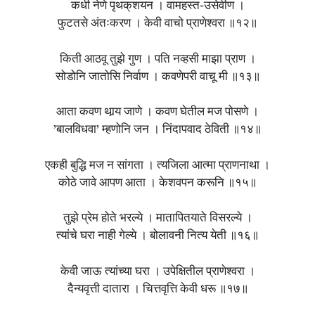
कधी नेणे पृथक्‌शयन । वामहस्त-उसेवीण ।
फुटतसे अंतःकरण । केवी वाचो प्राणेश्वरा ॥१२॥
किती आठवू तुझे गुण । पति नव्हसी माझा प्राण ।
सोडोनि जातोसि निर्वाण । कवणेपरी वाचू मी ॥१३॥
आता कवण थार्‍य जाणे । कवण घेतील मज पोसणे ।
’बालविधवा’ म्हणोनि जन । निंदापवाद ठेविती ॥१४॥
एकही बुद्धि मज न सांगता । त्यजिला आत्मा प्राणनाथा ।
कोठे जावे आपण आता । केशवपन करूनि ॥१५॥
तुझे प्रेम होते भरल्ये । मातापितयाते विसरल्ये ।
त्यांचे घरा नाही गेल्ये । बोलावनी नित्य येती ॥१६॥
केवी जाऊ त्यांच्या घरा । उपेक्षितील प्राणेश्वरा ।
दैन्यवृत्ती दातारा । चित्तवृत्ति केवी धरू ॥१७॥