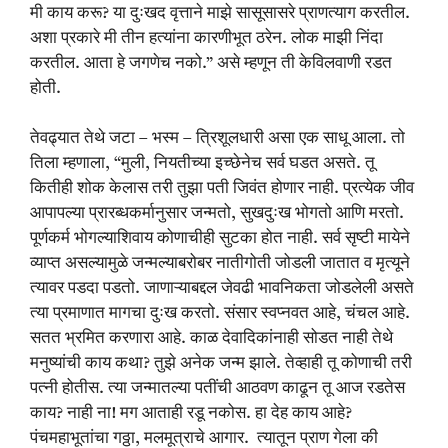
मी काय करू? या दुःखद वृत्ताने माझे सासूसासरे प्राणत्याग करतील.
अशा प्रकारे मी तीन हत्यांना कारणीभूत ठरेन. लोक माझी निंदा
करतील. आता हे जगणेच नको.” असे म्हणून ती केविलवाणी रडत
होती.
तेवढ्यात तेथे जटा – भस्म – त्रिशूलधारी असा एक साधू आला. तो
तिला म्हणाला, “मुली, नियतीच्या इच्छेनेच सर्व घडत असते. तू
कितीही शोक केलास तरी तुझा पती जिवंत होणार नाही. प्रत्येक जीव
आपापल्या प्रारब्धकर्मानुसार जन्मतो, सुखदुःख भोगतो आणि मरतो.
पूर्णकर्म भोगल्याशिवाय कोणाचीही सुटका होत नाही. सर्व सृष्टी मायेने
व्याप्त असल्यामुळे जन्मल्याबरोबर नातीगोती जोडली जातात व मृत्यूने
त्यावर पडदा पडतो. जाणाऱ्याबद्दल जेवढी भावनिकता जोडलेली असते
त्या प्रमाणात मागचा दुःख करतो. संसार स्वप्नवत आहे, चंचल आहे.
सतत भ्रमित करणारा आहे. काळ देवादिकांनाही सोडत नाही तेथे
मनुष्यांची काय कथा? तुझे अनेक जन्म झाले. तेव्हाही तू कोणाची तरी
पत्नी होतीस. त्या जन्मातल्या पतींची आठवण काढून तू आज रडतेस
काय? नाही ना! मग आताही रडू नकोस. हा देह काय आहे?
पंचमहाभूतांचा गठ्ठा, मलमूत्राचे आगार. त्यातून प्राण गेला की