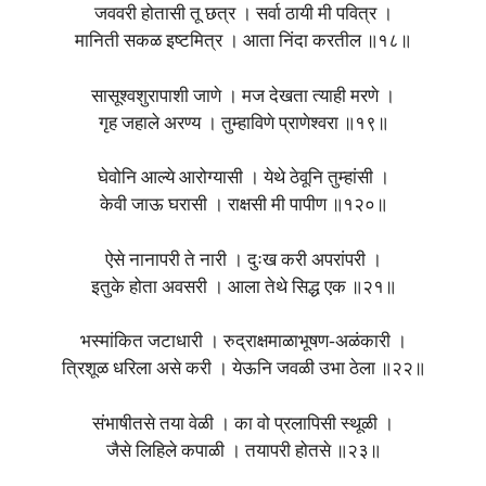
जववरी होतासी तू छत्र । सर्वा ठायी मी पवित्र ।
मानिती सकळ इष्टमित्र । आता निंदा करतील ॥१८॥
सासूश्वशुरापाशी जाणे । मज देखता त्याही मरणे ।
गृह जहाले अरण्य । तुम्हाविणे प्राणेश्वरा ॥१९॥
घेवोनि आल्ये आरोग्यासी । येथे ठेवूनि तुम्हांसी ।
केवी जाऊ घरासी । राक्षसी मी पापीण ॥१२०॥
ऐसे नानापरी ते नारी । दुःख करी अपरांपरी ।
इतुके होता अवसरी । आला तेथे सिद्ध एक ॥२१॥
भस्मांकित जटाधारी । रुद्राक्षमाळाभूषण-अळंकारी ।
त्रिशूळ धरिला असे करी । येऊनि जवळी उभा ठेला ॥२२॥
संभाषीतसे तया वेळी । का वो प्रलापिसी स्थूळी ।
जैसे लिहिले कपाळी । तयापरी होतसे ॥२३॥