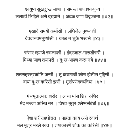
आयुष्य सुखदुःख जाणा । समस्त पापवश्य-पुण्य ।
ललाटी लिहिले असे ब्रह्माने । अढळ जाण विद्वज्जना ॥४२॥
एखादे समयी कर्मासी । लंघिजेल पुण्यवशी ।
देवदानवमनुष्यांसी । काळ न चुके भरवसे ॥४३॥
संसार म्हणजे स्वप्नापरी । इंद्रजाल-गारुडीसरी ।
मिथ्या जाण तयापरी । दुःख आपण करू नये ॥४४॥
शतसहस्त्रकोटि जन्मी । तू कवणाची कोण होतीस गृहिणी ।
वाया दुःख करिसी झणी । मूर्खपणेकरूनिया ॥४५॥
पंचभूतात्मक शरीर । त्वचा मांस शिरा रुधिर ।
मेद मज्जा अस्थि नर । विष्ठा-मूत्र-श्र्लेष्मसंबंधी ॥४६॥
ऐशा शरीरअघोरात । पाहता काय असे स्वार्थ ।
मल मूत्र भरले रक्त । तयाकारणे शोक का करिसी ॥४७॥