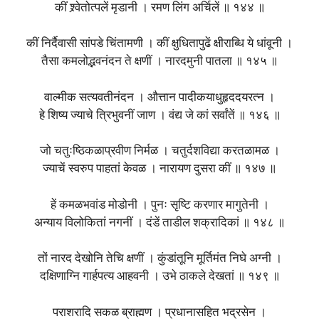
कीं श्र्वेतोत्पलें मृडानी । रमण लिंग अर्चिलें ॥ १४४ ॥
कीं निर्दैवासी सांपडे चिंतामणी । कीं क्षुधितापुढें क्षीराब्धि ये धांवूनी ।
तैसा कमलोद्भवनंदन ते क्षणीं । नारदमुनी पातला ॥ १४५ ॥
वाल्मीक सत्यवतीनंदन । औत्तान पादीकयाधुहृददयरत्न ।
हे शिष्य ज्याचे त्रिभुवनीं जाण । वंद्य जे कां सर्वांतें ॥ १४६ ॥
जो चतुःष्ठिकळाप्रवीण निर्मळ । चतुर्दशविद्या करतळामळ ।
ज्याचें स्वरुप पाहतां केवळ । नारायण दुसरा कीं ॥ १४७ ॥
हें कमळभवांड मोडोनी । पुनः सृष्टि करणार मागुतेनी ।
अन्याय विलोकितां नगनीं । दंडें ताडील शक्रादिकां ॥ १४८ ॥
तों नारद देखोनि तेचि क्षणीं । कुंडांतूनि मूर्तिमंत निघे अग्नी ।
दक्षिणाग्नि गार्हपत्य आहवनी । उभे ठाकले देखतां ॥ १४९ ॥
पराशरादि सकळ ब्राह्मण । प्रधानासहित भद्रसेन ।