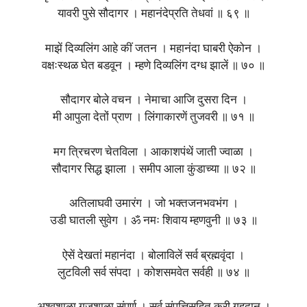
यावरी पुसे सौदागर । महानंदेप्रति तेधवां ॥ ६९ ॥
माझें दिव्यलिंग आहे कीं जतन । महानंदा घाबरी ऐकोन ।
वक्षःस्थळ घेत बडवून । म्हणे दिव्यलिंग दग्ध झालें ॥ ७० ॥
सौदागर बोले वचन । नेमाचा आजि दुसरा दिन ।
मी आपुला देतों प्राण । लिंगाकारणें तुजवरी ॥ ७१ ॥
मग त्रिचरण चेतविला । आकाशपंथें जाती ज्वाळा ।
सौदागर सिद्ध झाला । समीप आला कुंडाच्या ॥ ७२ ॥
अतिलाघवी उमारंग । जो भक्तजनभवभंग ।
उडी घातली सुवेग । ॐ नमः शिवाय म्हणवुनी ॥ ७३ ॥
ऐसें देखतां महानंदा । बोलाविलें सर्व ब्रह्मवृंदा ।
लुटविली सर्व संपदा । कोशसमवेत सर्वही ॥ ७४ ॥