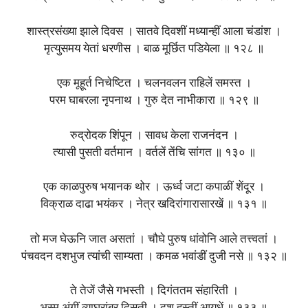
शास्त्रसंख्या झाले दिवस । सातवे दिवशीं मध्यान्हीं आला चंडांश ।
मृत्युसमय येतां धरणीस । बाळ मूर्छित पडियेला ॥ १२८ ॥
एक मूहूर्त निचेष्टित । चलनवलन राहिलें समस्त ।
परम घाबरला नृपनाथ । गुरु देत नाभीकारा ॥ १२९ ॥
रुद्रोदक शिंपून । सावध केला राजनंदन ।
त्यासी पुसती वर्तमान । वर्तलें तेंचि सांगत ॥ १३० ॥
एक काळपुरुष भयानक थोर । ऊर्ध्व जटा कपाळीं शेंदूर ।
विक्राळ दाढा भयंकर । नेत्र खदिरांगारासारखें ॥ १३१ ॥
तो मज घेऊनि जात असतां । चौघे पुरुष धांवोनि आले तत्त्वतां ।
पंचवदन दशभुज त्यांची साम्यता । कमळ भवांडीं दुजी नसे ॥ १३२ ॥
ते तेजें जैसे गभस्ती । दिगंततम संहारिती ।