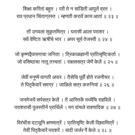
शिक्षा करितां बहुत । परी ते न सांडिती आपुलें व्रत ।
राव प्रधान चिंताग्रस्त । म्हणती करावें काय आतां ॥ २३ ॥
तों उगवला सुकृतमित्र । घरासी आला पराशर ।
सवें वेष्टित ऋषींचे भार । अपर सूर्य तेजस्वी ॥ २४ ॥
जो कृष्णद्वैपायनाचा जनिता । त्रिकाळज्ञानी प्रतिसृष्टिकर्ता ।
जो वसिष्ठाचा नातू तत्त्वतां । राक्षससत्र जेणें केलें ॥ २५ ॥
जेवीं मनुष्यें वागती अपार । तैसेचि पूर्वीं होते रजनीचर ।
ते पितृकैवारें समग्र । जाळिले सत्र करुनियां ॥ २६ ॥
जनमेजयें सर्पसत्र केलें । तें आस्तिकें मध्येंचि राहविलें ।
पराशरासी पुलस्तीनें प्रार्थिलें । मग वांचले रावणादिक ॥ २७ ॥
विरंचीस दटावूनि क्षणमात्रें । प्रतिसृष्टि केली विश्र्वामित्रें ।
तेवीं पितृकैवारें पराशरें । वादी जर्जर पैं केले ॥ २८ ॥