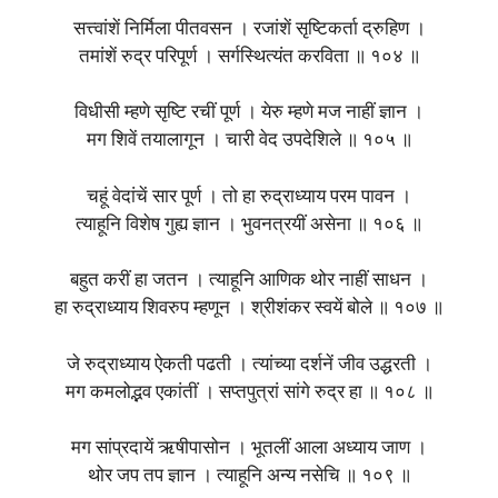
सत्त्वांशें निर्मिला पीतवसन । रजांशें सृष्टिकर्ता द्रुहिण ।
तमांशें रुद्र परिपूर्ण । सर्गस्थित्यंत करविता ॥ १०४ ॥
विधीसी म्हणे सृष्टि रचीं पूर्ण । येरु म्हणे मज नाहीं ज्ञान ।
मग शिवें तयालागून । चारी वेद उपदेशिले ॥ १०५ ॥
चहूं वेदांचें सार पूर्ण । तो हा रुद्राध्याय परम पावन ।
त्याहूनि विशेष गुह्य ज्ञान । भुवनत्रयीं असेना ॥ १०६ ॥
बहुत करीं हा जतन । त्याहूनि आणिक थोर नाहीं साधन ।
हा रुद्राध्याय शिवरुप म्हणून । श्रीशंकर स्वयें बोले ॥ १०७ ॥
जे रुद्राध्याय ऐकती पढती । त्यांच्या दर्शनें जीव उद्धरती ।
मग कमलोद्भव एकांतीं । सप्तपुत्रां सांगे रुद्र हा ॥ १०८ ॥
मग सांप्रदायें ऋषीपासोन । भूतलीं आला अध्याय जाण ।
थोर जप तप ज्ञान । त्याहूनि अन्य नसेचि ॥ १०९ ॥