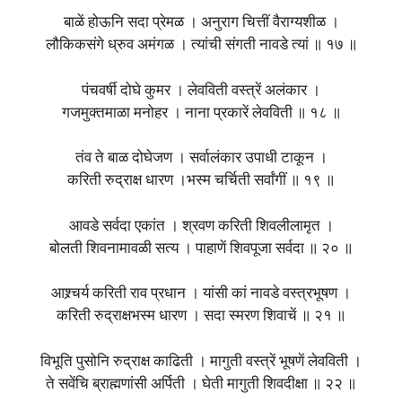
बाळें होऊनि सदा प्रेमळ । अनुराग चित्तीं वैराग्यशीळ ।
लौकिकसंगे ध्रुव अमंगळ । त्यांची संगती नावडे त्यां ॥ १७ ॥
पंचवर्षी दोघे कुमर । लेवविती वस्त्रें अलंकार ।
गजमुक्तमाळा मनोहर । नाना प्रकारें लेवविती ॥ १८ ॥
तंव ते बाळ दोघेजण । सर्वालंकार उपाधी टाकून ।
करिती रुद्राक्ष धारण ।भस्म चर्चिती सर्वांगीं ॥ १९ ॥
आवडे सर्वदा एकांत । श्रवण करिती शिवलीलामृत ।
बोलती शिवनामावळी सत्य । पाहाणें शिवपूजा सर्वदा ॥ २० ॥
आश्र्चर्य करिती राव प्रधान । यांसी कां नावडे वस्त्रभूषण ।
करिती रुद्राक्षभस्म धारण । सदा स्मरण शिवाचें ॥ २१ ॥
विभूति पुसोनि रुद्राक्ष काढिती । मागुती वस्त्रें भूषणें लेवविती ।
ते सवेंचि ब्राह्मणांसी अर्पिती । घेती मागुती शिवदीक्षा ॥ २२ ॥