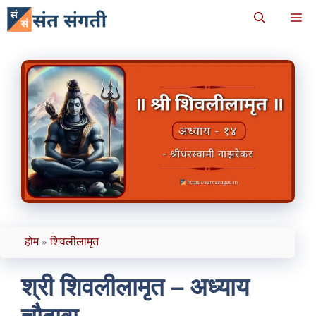
Skip
M
to
content
होम
»
शिवलीलामृत
श्री शिवलीलामृत – अध्याय