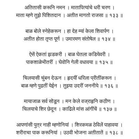
अतितासी करूनि नमन । मातापित्यांचे धरी चरण ।
माता म्हणे तुझे पिशितदान । अतीत मागतो राजसा ॥ १३३ ॥
बाळ बोले स्नेहेकरून । हा देह म्यां केला शिवार्पण ।
अतीत होता तृप्त पूर्ण । उमारमण संतोषेल ॥ १३४ ॥
ऐसें ऐकतां झडकरी । बाळ घेतला कडियेवरी ।
पाकशाळेभीतरीं । घेवोनि गेली वधावया ॥ १३५ ॥
चिलयासी चुंबन देऊन । हृदयीं धरिला प्रीतींकरून ।
बाळ म्हणे पुढतीं येईन । तुझ्या उदरीं जननीये ॥ १३६ ॥
मायाजाळ सर्व सोडून । मन केले वज्राहृनि कठीण ।
चिलयाचे शिर छेदून । काढिले मांस आंगींचें ॥ १३७ ॥
आपणांसी पुत्र नाही म्हणोनियां । शिरकमळ ठेविलें पाहावया ।
शरीराचा पाक करूनियां । उठवी भोजना अतीतातें ॥ १३८ ॥