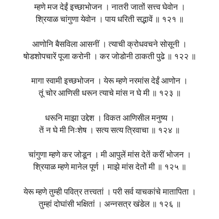
म्हणे मज देईं इच्छाभोजन । नातरी जातों सत्त्व घेवोन ।
श्रियाळ चांगुणा येवोन । पाय धरिती सद्भावें ॥ १२१ ॥
आणोनि बैसविला आसनीं । त्याची क्रोधवचने सोसूनी ।
षोडशोपचारें पूजा करोनी । कर जोडोनी ठाकती पुढे ॥ १२२ ॥
मागा स्वामी इच्छभोजन । येरू म्हणे नरमांस देईं आणोन ।
तूं चोर आणिसी धरून त्याचे मांस न घे मी ॥ १२३ ॥
धरूनि माझा उद्देश । विकत आणिसील मनुष्य ।
तें न घे मी निःशेष । सत्य सत्य त्रिवाचा ॥ १२४ ॥
चांगुणा म्हणे कर जोडून । मी आपुलें मांस देतें करीं भोजन ।
श्रियाळ म्हणे मानेल पूर्ण । माझे मांस देतों मी ॥ १२५ ॥
येरू म्हणे तुम्ही पवित्र तत्त्वतां । परी सर्व याचकांचे मातापिता ।
तुम्हां दोघांसी भक्षितां । अन्नसत्र खंडेल ॥ १२६ ॥