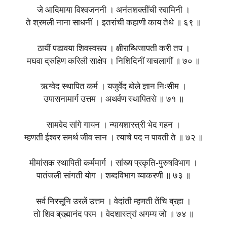
जे आदिमाया विश्वजननी । अनंतशक्तींची स्वामिनी ।
ते श्रमली नाना साधनीं । इतरांची कहाणी काय तेथे ॥ ६९ ॥
ठायीं पडावया शिवस्वरूप । क्षीराब्धिजापती करी तप ।
मघवा द्रुहिण करिली साक्षेप । निशिदिनीं याचलागीं ॥ ७० ॥
ऋग्वेद स्थापित कर्म । यजुर्वेद बोले ज्ञान निःसीम ।
उपासनामार्ग उत्तम । अथर्वण स्थापितसे ॥ ७१ ॥
सामवेद सांगे गायन । न्यायशास्त्री भेद गहन ।
म्हणती ईश्वर समर्थ जीव सान । त्याचे पद न पावती ते ॥ ७२ ॥
मीमांसक स्थापिती कर्ममार्ग । सांख्य प्रकृति-पुरुषविभाग ।
पातंजली सांगती योग । शब्दविभाग व्याकरणी ॥ ७३ ॥
सर्व निरसूनि उरलें उत्तम । वेदांती म्हणती तेंचि ब्रह्म ।
तो शिव ब्रह्मानंद परम । वेदशास्त्रां अगम्य जो ॥ ७४ ॥