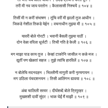
ती जरी येथे आली धांवोन । उदंड प्रार्थना केली पूर्ण ।
तरी मी नव जाय परतोन । कैलासासी निश्चयें ॥ १०४ ॥
तिसीं मी न करीं संभाषण । तूंचि वरीं मी झालों तुज आधीन ।
जिकडे नेशील तिकडे येईन । वचनाधीन तुझ्या मी ॥ १०५ ॥
यावरी बोले गोरटी । भवानी बैसली तुझ्या पाठीं ।
दोन वेळा वरिला धूर्जटी । तिची गति हे केली ॥ १०६ ॥
मग माझा पाड काय तुज । केव्हां टाकोनि जासील न कळे मज ।
द्यूतीं पण खेळतां सहज । तुझे त्वांचि हारविलें ॥ १०७ ॥
न बोलेचि मदनदहन । भिल्लीणी मागुती करी नृत्यगायन ।
मग उठिला पंचदशनयन । तिसी आलिंगन द्यावया ॥ १०८ ॥
अंबा चालिली सत्वर । दीर्घशब्दें बोले त्रिपुरहर ।
मुखशशी दावीं सुंदर । भाक घेईं मैं माझी ॥ १०९ ॥