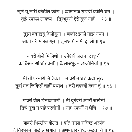
म्हणे तू नारी कोठील कोण । कामानळ शांतवीं वर्षोनि घन ।
तुझे स्वरूप लावण्य । त्रिभुवनीं ऐसें दुजें नाही ॥ ९३ ॥
तुझा वदनइंदु विलोकून । चकोर झाले माझे नयन ।
आतां वरीं मजलागून । तुजआधीन मी झालों ॥ ९४ ॥
यावरी बोले भिलिणी । उमेऐसी ललना टाकूनी ।
कां बैसलासी घोर वनीं । कैलासभुवन त्यजोनियां ॥ ९५ ॥
मी तों परनारी निश्चित । न वरीं न घडे कदा सुरत ।
तुवां मन जिंकिलें नाहीं यथार्थ । तरी तपस्वी कैसा तूं ॥ ९६ ॥
यावरी बोले पिनाकपाणी । मी दुर्गेवरी आलों रुसोनी ।
तिचे मुख न पाहे परतोनी । नाम स्वप्नीं न घेचि ॥ ९७ ॥
यावरी भिल्लीण बोलत । पति माझा रागिष्ट अत्यंत ।
हे त्रिभुवन जाळील क्षणांत । अणुमात्र गोष्ट कळतांचि ॥ ९८ ॥