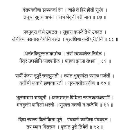
दंतपंक्तींचा झळकतां रंग । खडे ते हिरे होती सुरंग ।
तनूचा सुगंध अभंग । नभ भेदुनी वरी जाय ॥ ८७ ॥
पदमुद्रा जेथे उमटत । सुवास कमळे तेथे उगवत ।
जेथींच्या परागास वेधोनि वसंत । प्रदक्षिणा करी प्रीतीनें ॥ ८८ ॥
अनंतविद्युल्लताकछोळ । तैसें स्वरूपतेज निर्मळ ।
नेत्र उघडोनि जाश्वनीळ । पाहता झाला तेधवां ॥ ८९ ॥
पायीं पैंजण नूपुरें रुणझुणती । त्यांत क्षुद्रघंटा रसाळ गर्जती ।
करींचीं कंकणे झणत्कारती । नृत्यगतीसरसींच ॥ ९० ॥
भूलताचाप चढवूनी । कामशत्रु विधिला नयनकटाक्षबाणीं ।
मनकुरंग पाडिला धरणीं । सुरवरा करणी न कळेचि ॥ ९१ ॥
दिव्य स्वरूप विलोकिता पूर्ण । पंचबाणे व्यापिला पंचवदन ।
तप ध्यान विसरून । वृत्तांत पुसे तियेतें ॥ ९२ ॥