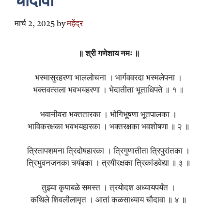
चौदावा
मार्च 2, 2025
by
महेंद्र
॥ श्री गणेशाय नमः ॥
भस्मासुरहरणा भाललोचना । भार्गववरदा भस्मलेपना ।
भक्तवत्सला भवभयहरणा । भेदातीता भूताधिपते ॥ १ ॥
भवानीवरा भक्ततारका । भोगिभूषणा भूतपालका ।
भाविकरक्षका भवभयहारका । भक्तरक्षका भवशोषणा ॥ २ ॥
त्रितापशमना त्रिदोषहारका । त्रिगुणातीता त्रिपुरांतका ।
त्रिभुवनजनका त्र्यंबका । त्रयीरक्षका त्रिकांडवेद्या ॥ ३ ॥
तुझ्या कृपाबळे समस्त । त्रयोदश अध्यायपर्यंत ।
कथिले शिवलीलामृत । आतां कळसाध्याय चौदावा ॥ ४ ॥