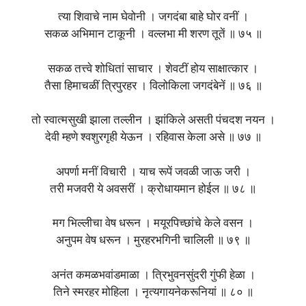
त्या शिवाचे नाम घेवोनी । जगदंबा बाहे घोर वनीं ।
सकळ अभिमान टाकूनी । वल्लभा मी शरण तूतें ॥ ७५ ॥
सकळ तत्त्वे शोधितां साचार । शेवटीं होय साक्षात्कार ।
तैसा हिमाचळीं त्रिपुरहर । विलोकिला जगदंबेनें ॥ ७६ ॥
तो स्वात्मसुखी झाला तल्लीन । झांकिले असती पंचदश नयन ।
देवी म्हणे श्वशुरगृही येऊन । रहिवास केला असे ॥ ७७ ॥
अपर्णा मनीं विचारी । याच रूपें जवळी जाऊ जरी ।
तरी मजवरी ये अवसरीं । क्रोधायमान होईल ॥ ७८ ॥
मग भिल्लीचा वेष धरून । मयूरपिच्छांचे केले वसन ।
अनुपम वेष धरून । मुरहरभगिनी चालिली ॥ ७९ ॥
अनंत कमळभवांडमाळा । त्रिभुवनसुंदरी गुंफी हेळा ।
तिने स्मरहर मोहिला । नृत्यगायनेकरूनियां ॥ ८० ॥