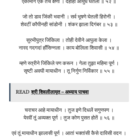
एकामागे एक तेच क्षणीं । दहाही आयुधे घेतलीं ॥ ५२ ॥
जो तो डाव जिंकी भवानी । सर्व भूषणे घेतली हिरोनी ।
शेवटीं कौपीनही सांडोनी । शंकर झाला दिगंबर ॥ ५३ ॥
सुरभीपुत्र जिंकिला । तोही देवीने आपुला केला ।
नारद गदगदां हाँसिन्नला । काय बोलिला शिवासी ॥ ५४ ॥
म्हणे स्त्रीने जिंकिले पण करून । गेला तुझा महिमा पूर्ण ।
सृष्टी अवघी मायाधीन । तू निर्गुण निर्विकार ॥ ५५ ॥
READ
श्री शिवलीलामृत – अध्याय पाचवा
चराचर आहे मायाधीन । तुज इणे दिधलें सगुणपण ।
येरवीं तूं अव्यक्त पूर्ण । तुज कोण पुसत होतें ॥ ५६ ॥
एवं तूं मायाधीन झालासी पूर्ण । आतां भक्तांसी कैसे दाविसी वदन ।