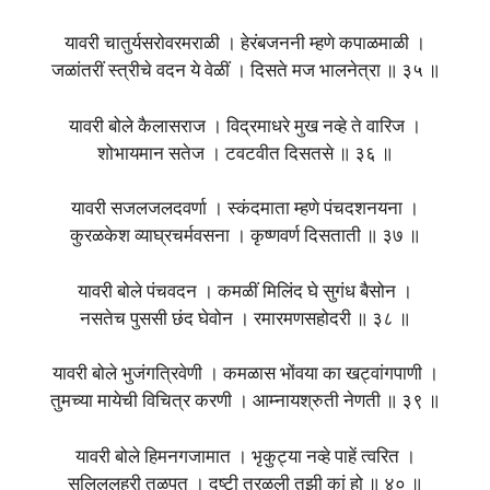
यावरी चातुर्यसरोवरमराळी । हेरंबजननी म्हणे कपाळमाळी ।
जळांतरीं स्त्रीचे वदन ये वेळीं । दिसते मज भालनेत्रा ॥ ३५ ॥
यावरी बोले कैलासराज । विद्रमाधरे मुख नव्हे ते वारिज ।
शोभायमान सतेज । टवटवीत दिसतसे ॥ ३६ ॥
यावरी सजलजलदवर्णा । स्कंदमाता म्हणे पंचदशनयना ।
कुरळकेश व्याघ्रचर्मवसना । कृष्णवर्ण दिसताती ॥ ३७ ॥
यावरी बोले पंचवदन । कमळीं मिलिंद घे सुगंध बैसोन ।
नसतेच पुससी छंद घेवोन । रमारमणसहोदरी ॥ ३८ ॥
यावरी बोले भुजंगत्रिवेणी । कमळास भोंवया का खट्वांगपाणी ।
तुमच्या मायेची विचित्र करणी । आम्नायश्रुती नेणती ॥ ३९ ॥
यावरी बोले हिमनगजामात । भृकुट्या नव्हे पाहें त्वरित ।
सलिललहरी तळपत । दृष्टी तरळली तुझी कां हो ॥ ४० ॥