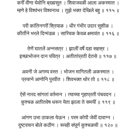
करीं वीणा घेवोनि ब्रह्मसुत । शिवाजवळी आला अकस्मात ।
म्हणे हे विश्वंभर विश्वनाथ । तुझे भक्त देखिले बहु ॥ ११५ ॥
परी कांतिनगरीं श्रियाळ । धीर गंभीर उदार सुशीळ ।
कीर्तीने भरले दिग्मंडळ । सात्त्विक केवळ क्षमावंत ॥ ११६ ॥
तेणें घातलें अन्नसत्र । झालीं वर्षे दहा सहस्र ।
इच्छाभोजन दान पवित्र । अतीतांप्रती देतसे ॥ ११७ ॥
अवनी जे अगम्य वस्त । भोजन मागितली अकस्मात ।
प्रयत्ने आणोनि पुरवीत । शिवभक्त थोर तो ॥ ११८ ॥
ऐसें नारद सांगतां वर्तमान । त्याच्या गृहाप्रती पंचवदन ।
कुश्चळ अतीतवेष धरून येता झाला ते समयीं ॥ ११९ ॥
आंगण उभा ठाकला येऊन । परम कोपी जेवीं दावाग्न ।
दुष्टवचन बोले कठीण । रूपही संपूर्ण कुश्चळची ॥ १२० ॥