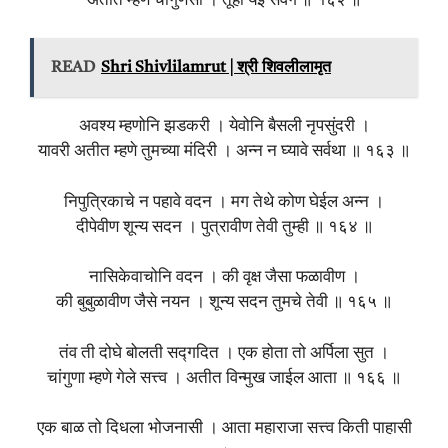
अतीत म्हणे चांगुणेसी । तूही येई सवेग ॥ १६२ ॥
READ
Shri Shivlilamrut | श्री शिवलीलामृत
अवश्य म्हणोनि झडकरी । येवोनि बैसली नृपसुंदरी ।
यावरी अतीत म्हणे तुमच्या मंदिरी । अन्न न घ्यावे सर्वथा ॥ १६३ ॥
निपुत्रिकाचे न पहावे वदन । मग तेथे कोण घेईल अन्न ।
दीपेवीण शून्य सदन । पुत्रावीण तेवी तुम्ही ॥ १६४ ॥
नासिकेवाचोनि वदन । की वृक्ष जैसा फळावीण ।
की बुबुळावीण जैसे नयन । शून्य सदन तुमचे तेवी ॥ १६५ ॥
तंव ती दोघे बोलती सद्गदित । एक होता तो अर्पिला सुत ।
चांगुणा म्हणे गेले सत्त्व । अतीत विन्मुख जाईल आता ॥ १६६ ॥
एक बाळ तो दिधला भोजनासी । आता महाराजा सत्त्व किती पाहासी