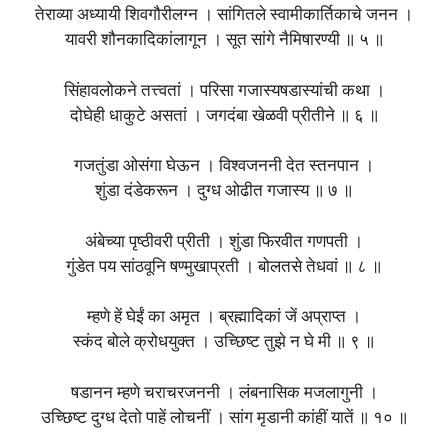
तेराव्या अध्यायी शिवगौरीलग्न । सांगितले स्वामीकार्तिकाचे जनन ।
यावरी शौनकादिकांलागून । सूत सांगे नैमिषारण्यी ॥ ५ ॥
सिंहावलोकने तत्त्वतां । परिसा गजास्यषडास्यांची कथा ।
दोघेही धाकुटे असतां । जगदंबा खेळवी प्रीतीने ॥ ६ ॥
गजतुंडा ओसंगा घेऊन । विश्वजननी देत स्तनपान ।
शुंडा दंडेकरून । दुग्ध ओढीत गजास्य ॥ ७ ॥
अंबेच्या पृष्ठीवरी प्रीती । शुंडा फिरवीत गणपती ।
गुंडेत पय सांठवूनि षण्मुखाप्रती । बोलतसे तेधवां ॥ ८ ॥
म्हणे हें घेईं का अमृत । ब्रह्मादिकां जें अप्राप्त ।
स्कंद बोले क्रोधयुक्त । उच्छिष्ट तुझे न घे मी ॥ ९ ॥
षडानन म्हणे चराचरजननी । लंबनासिक मजलागुनी ।
उच्छिष्ट दुग्ध देतो पाहें लोचनीं । सांग मृडानी कांहीं यातें ॥ १० ॥