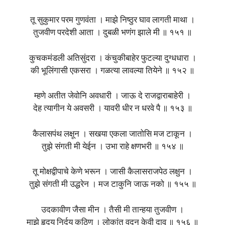
तू सुकुमार परम गुणवंता । माझे निष्ठुर घाव लागती माथा ।
तुजवीण परदेशी आता । दुबळी भणंग झाले मी ॥ १५१ ॥
कुचकमंडली अतिसुंदरा । कंचुकीबाहेर फुटल्या दुग्धधारा ।
की भूलिंगासी एकसरा । गळत्या लावल्या तियेने ॥ १५२ ॥
म्हणे अतीत जेवोनि अवधारी । जाऊ दे राजद्वाराबाहेरी ।
देह त्यागीन ये अवसरी । यावरी धीर न धरवे पै ॥ १५३ ॥
कैलासपंथ लक्षून । सखया एकला जातोसि मज टाकून ।
तुझे संगती मी येईन । उभा राहे क्षणभरी ॥ १५४ ॥
तू मोक्षद्वीपाचे केणे भरून । जासी कैलासराजपेठ लक्षुन ।
तुझे संगती मी उद्धरेन । मज टाकुनि जाऊ नको ॥ १५५ ॥
उदकावीण जैसा मीन । तैसी मी तान्हया तुजवीण ।
माझे हृदय निर्दय कठिण । लोकांत वदन केवी दावू ॥ १५६ ॥