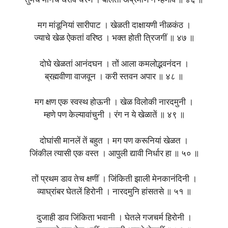
तुमचे मौनेंच धरावे चरण । बोलतां अप्रमाण न म्हणावें ॥ ४६ ॥
मग मांडूनियां सारीपाट । खेळती दाक्षायणी नीळकंठ ।
ज्याचे खेळ ऐकतां वरिष्ठ । भक्त होती त्रिजगीं ॥ ४७ ॥
दोघे खेळतां आनंदघन । तों आला कमलोद्भवनंदन ।
ब्रह्मवीणा वाजवून । करी स्तवन अपार ॥ ४८ ॥
मग क्षण एक स्वस्थ होऊनी । खेळ विलोकी नारदमुनी ।
म्हणे पण केल्यावांचुनी । रंग न ये खेळातें ॥ ४९ ॥
दोघांसी मानलें तें बहुत । मग पण करूनियां खेळत ।
जिंकील त्यासी एक वस्त । आपुली द्यावी निर्धार हा ॥ ५० ॥
तों प्रथम डाव तेच क्षणीं । जिंकिती झाली मेनकानंदिनी ।
व्याघ्रांबर घेतलें हिरोनी । नारदमुनि हांसतसे ॥ ५१ ॥
दुजाही डाव जिंकिता भवानी । घेतले गजचर्म हिरोनी ।