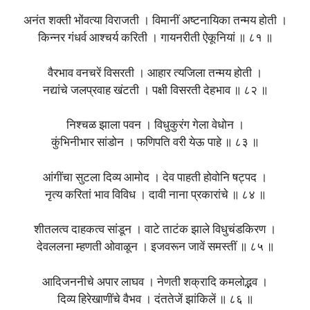
अनंत शक्ती भोंवत्या विराजती । विमानीं अष्टनायिका तन्मय होती ।
किन्नर गंधर्व आश्चर्य करिती । गायनरीती ऐकूनियां ॥ ८१ ॥
वैरभाव वनचरें विसरती । आहार त्यजिला तन्मय होती ।
नद्यांचे जलप्रवाह खंटती । पक्षी विसरती देहभाव ॥ ८२ ॥
निश्चळ झाला पवन । विधुकुरंग गेला वेधोन ।
कुंभिनीभार सांडोन । फणिपति वरी येऊ पाहे ॥ ८३ ॥
आंगींचा सुटला दिव्य आमोद । देव पाहती होवोनि षट्पद ।
नृत्य करितां भाव विविध । दावी नाना प्रकारांचे ॥ ८४ ॥
शीतलत्व दाहकत्व सांडून । वाटे ताटंक झाले विधुचंडकिरण ।
देवललना म्हणती ओवाळून । इजवरून जावें समस्तीं ॥ ८५ ॥
आदिजननीचे अपार लाघव । नेणती शक्रादि कमलोद्भव ।
दिव्य हिरेखाणींचे वैभव । दंततेजें झांकिलें ॥ ८६ ॥