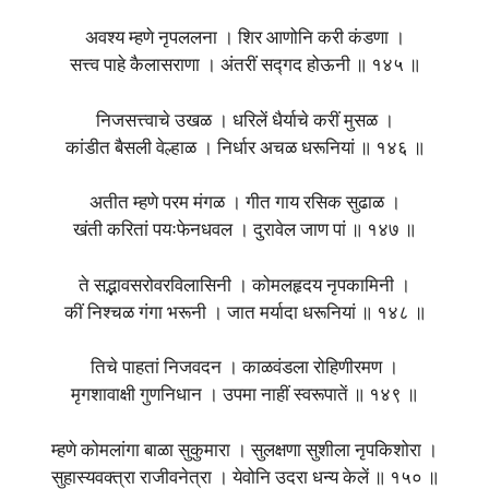
अवश्य म्हणे नृपललना । शिर आणोनि करी कंडणा ।
सत्त्व पाहे कैलासराणा । अंतरीं सद्गद होऊनी ॥ १४५ ॥
निजसत्त्वाचे उखळ । धरिलें धैर्याचे करीं मुसळ ।
कांडीत बैसली वेल्हाळ । निर्धार अचळ धरूनियां ॥ १४६ ॥
अतीत म्हणे परम मंगळ । गीत गाय रसिक सुढाळ ।
खंती करितां पयःफेनधवल । दुरावेल जाण पां ॥ १४७ ॥
ते सद्भावसरोवरविलासिनी । कोमलहृदय नृपकामिनी ।
कीं निश्चळ गंगा भरूनी । जात मर्यादा धरूनियां ॥ १४८ ॥
तिचे पाहतां निजवदन । काळवंडला रोहिणीरमण ।
मृगशावाक्षी गुणनिधान । उपमा नाहीं स्वरूपातें ॥ १४९ ॥
म्हणे कोमलांगा बाळा सुकुमारा । सुलक्षणा सुशीला नृपकिशोरा ।
सुहास्यवक्त्रा राजीवनेत्रा । येवोनि उदरा धन्य केलें ॥ १५० ॥