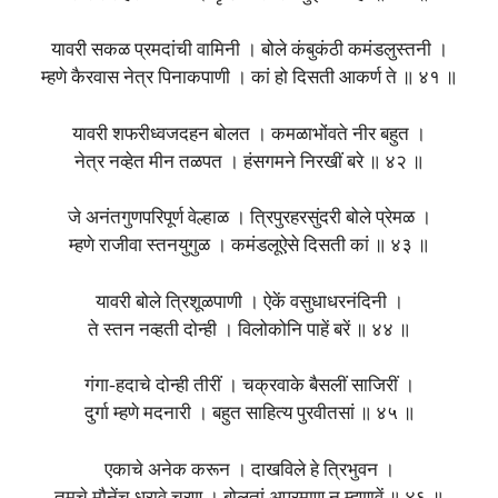
यावरी सकळ प्रमदांची वामिनी । बोले कंबुकंठी कमंडलुस्तनी ।
म्हणे कैरवास नेत्र पिनाकपाणी । कां हो दिसती आकर्ण ते ॥ ४१ ॥
यावरी शफरीध्वजदहन बोलत । कमळाभोंवते नीर बहुत ।
नेत्र नव्हेत मीन तळपत । हंसगमने निरखीं बरे ॥ ४२ ॥
जे अनंतगुणपरिपूर्ण वेल्हाळ । त्रिपुरहरसुंदरी बोले प्रेमळ ।
म्हणे राजीवा स्तनयुगुळ । कमंडलूऐसे दिसती कां ॥ ४३ ॥
यावरी बोले त्रिशूळपाणी । ऐकें वसुधाधरनंदिनी ।
ते स्तन नव्हती दोन्ही । विलोकोनि पाहें बरें ॥ ४४ ॥
गंगा-हदाचे दोन्ही तीरीं । चक्रवाके बैसलीं साजिरीं ।
दुर्गा म्हणे मदनारी । बहुत साहित्य पुरवीतसां ॥ ४५ ॥
एकाचे अनेक करून । दाखविले हे त्रिभुवन ।