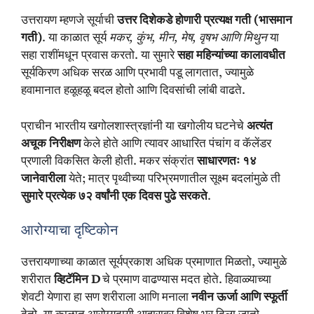
उत्तरायण म्हणजे सूर्याची
उत्तर दिशेकडे होणारी प्रत्यक्ष गती (भासमान
गती)
. या काळात सूर्य
मकर, कुंभ, मीन, मेष, वृषभ आणि मिथुन
या
सहा राशींमधून प्रवास करतो. या सुमारे
सहा महिन्यांच्या कालावधीत
सूर्यकिरण अधिक सरळ आणि प्रभावी पडू लागतात, ज्यामुळे
हवामानात हळूहळू बदल होतो आणि दिवसांची लांबी वाढते.
प्राचीन भारतीय खगोलशास्त्रज्ञांनी या खगोलीय घटनेचे
अत्यंत
अचूक निरीक्षण
केले होते आणि त्यावर आधारित पंचांग व कॅलेंडर
प्रणाली विकसित केली होती. मकर संक्रांत
साधारणतः १४
जानेवारीला
येते; मात्र पृथ्वीच्या परिभ्रमणातील सूक्ष्म बदलांमुळे ती
सुमारे प्रत्येक ७२ वर्षांनी एक दिवस पुढे सरकते
.
आरोग्याचा दृष्टिकोन
उत्तरायणाच्या काळात सूर्यप्रकाश अधिक प्रमाणात मिळतो, ज्यामुळे
शरीरात
व्हिटॅमिन D
चे प्रमाण वाढण्यास मदत होते. हिवाळ्याच्या
शेवटी येणारा हा सण शरीराला आणि मनाला
नवीन ऊर्जा आणि स्फूर्ती