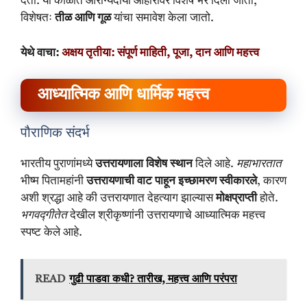
देतो. या काळात आरोग्यदायी आहारावर विशेष भर दिला जातो,
विशेषतः
तीळ आणि गूळ
यांचा समावेश केला जातो.
येथे वाचा:
अक्षय तृतीया: संपूर्ण माहिती, पूजा, दान आणि महत्त्व
आध्यात्मिक आणि धार्मिक महत्त्व
पौराणिक संदर्भ
भारतीय पुराणांमध्ये
उत्तरायणाला विशेष स्थान
दिले आहे.
महाभारतात
भीष्म पितामहांनी
उत्तरायणाची वाट पाहून इच्छामरण स्वीकारले
, कारण
अशी श्रद्धा आहे की उत्तरायणात देहत्याग झाल्यास
मोक्षप्राप्ती
होते.
भगवद्गीतेत
देखील श्रीकृष्णांनी उत्तरायणाचे आध्यात्मिक महत्त्व
स्पष्ट केले आहे.
READ
गुढी पाडवा कधी? तारीख, महत्त्व आणि परंपरा