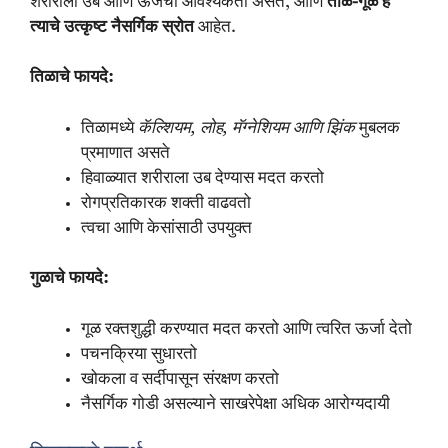
शरीराला उब आणि ऊर्जेची आवश्यकता असते, आणि
तीळ-गूळ हे
त्याचे उत्कृष्ट नैसर्गिक स्रोत
आहेत.
तिळाचे फायदे:
तिळामध्ये
कॅल्शियम, लोह, मॅग्नेशियम आणि झिंक
मुबलक
प्रमाणात असते
हिवाळ्यात शरीराला उब देण्यास मदत करतो
रोगप्रतिकारक शक्ती वाढवतो
त्वचा आणि केसांसाठी उपयुक्त
गुळाचे फायदे:
गूळ रक्तशुद्धी करण्यात मदत करतो आणि त्वरित ऊर्जा देतो
पचनक्रिया सुधारतो
खोकला व सर्दीपासून संरक्षण करतो
नैसर्गिक गोडी असल्याने साखरेपेक्षा अधिक आरोग्यदायी