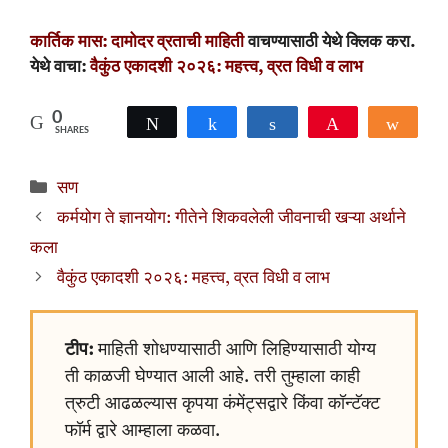
कार्तिक मास: दामोदर व्रताची माहिती
वाचण्यासाठी येथे क्लिक करा.
येथे वाचा:
वैकुंठ एकादशी २०२६: महत्त्व, व्रत विधी व लाभ
0
Tweet
Share
Share
Pin
Shar
SHARES
Categories
सण
कर्मयोग ते ज्ञानयोग: गीतेने शिकवलेली जीवनाची खऱ्या अर्थाने
कला
वैकुंठ एकादशी २०२६: महत्त्व, व्रत विधी व लाभ
टीप:
माहिती शोधण्यासाठी आणि लिहिण्यासाठी योग्य
ती काळजी घेण्यात आली आहे. तरी तुम्हाला काही
त्रुटी आढळल्यास कृपया कंमेंट्सद्वारे किंवा कॉन्टॅक्ट
फॉर्म द्वारे आम्हाला कळवा.