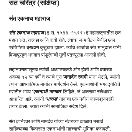
संत चरित्र (संक्षिप्त)
संत एकनाथ महाराज
संत एकनाथ महाराज
(इ.स. १५३३–१५९९) हे महाराष्ट्रातील एक
महान संत, तत्त्वज्ञ आणि कवी होते. त्यांचा जन्म पैठण येथील एका
प्रतिष्ठित ब्राह्मण कुटुंबात झाला. त्यांचे आजोबा संत भानुदास यांनी
विजापूरहून भगवान पांडुरंगाची मूर्ती पंढरपूरला आणली होती.
लहानपणापासूनच त्यांची अध्यात्माकडे ओढ होती आणि वयाच्या
अवघ्या १२ व्या वर्षी ते त्यांचे गुरू
जनार्दन स्वामी
यांना भेटले, ज्यांनी
त्यांना आध्यात्मिक मार्गावर मार्गदर्शन केले. एकनाथांनी भगवद्गीतेचे
मराठीत भाष्य
‘एकनाथी भागवत’
लिहिले, जे अकरावा स्कंधावर
आधारित आहे. त्यांनी
‘भारुड’
नावाचा एक नवीन काव्यप्रकारही
तयार केला, ज्यात त्यांनी सामाजिक संदेश दिले.
संत ज्ञानेश्वर आणि नामदेव यांच्या नंतरच्या काळात मराठी
साहित्याच्या विकासात एकनाथांनी महत्त्वाची भूमिका बजावली.