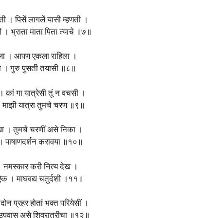
ी । पिसें लागलें यासी म्हणती ।
 । भ्राता माता पिता त्याचे ॥७॥
ला । आपण एकला राहिला ।
ा । गुरु पुसती तयासी ॥८॥
। कां गा यात्रेसी तूं न वचसी ।
 । माझी यात्रा तुमचे चरण ॥९॥
ेखा । तुमचे चरणीं असे निका ।
क । पाषाणदर्शन करावया ॥१०॥
 । नमस्कार करी नित्य देख ।
 ऐक । माघवद्य चतुर्दशी ॥११॥
 दोन प्रहर होतां भक्त परियेसीं ।
 उपवास असे शिवरात्रीचा ॥१२॥