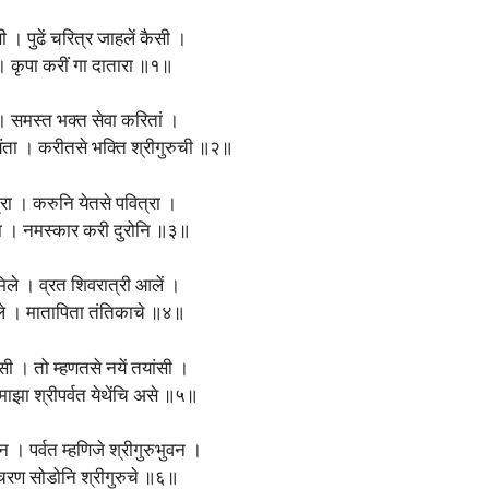
ी । पुढें चरित्र जाहलें कैसी ।
ी । कृपा करीं गा दातारा ॥१॥
ा । समस्त भक्त सेवा करितां ।
ंता । करीतसे भक्ति श्रीगुरुची ॥२॥
्रा । करुनि येतसे पवित्रा ।
रा । नमस्कार करी दुरोनि ॥३॥
ले । व्रत शिवरात्री आलें ।
ले । मातापिता तंतिकाचे ॥४॥
ेसी । तो म्हणतसे नयें तयांसी ।
। माझा श्रीपर्वत येथेंचि असे ॥५॥
ुन । पर्वत म्हणिजे श्रीगुरुभुवन ।
चरण सोडोनि श्रीगुरुचे ॥६॥