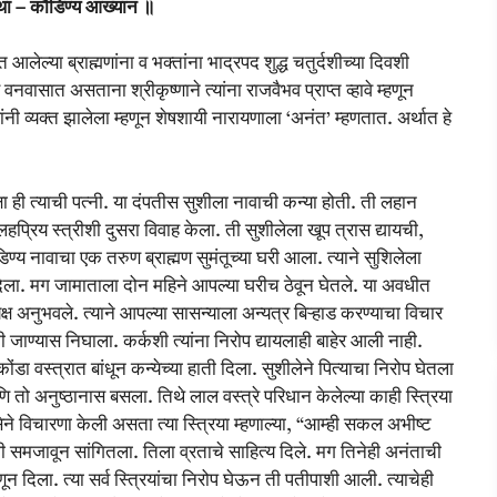
ा – कौंडिण्य आख्यान ॥
लेल्या ब्राह्मणांना व भक्तांना भाद्रपद शुद्ध चतुर्दशीच्या दिवशी
वनवासात असताना श्रीकृष्णाने त्यांना राजवैभव प्राप्त व्हावे म्हणून
ंनी व्यक्त झालेला म्हणून शेषशायी नारायणाला ‘अनंत’ म्हणतात. अर्थात हे
क्षा ही त्याची पत्नी. या दंपतीस सुशीला नावाची कन्या होती. ती लहान
हप्रिय स्त्रीशी दुसरा विवाह केला. ती सुशीलेला खूप त्रास द्यायची,
य नावाचा एक तरुण ब्राह्मण सुमंतूच्या घरी आला. त्याने सुशिलेला
न दिला. मग जामाताला दोन महिने आपल्या घरीच ठेवून घेतले. या अवधीत
यक्ष अनुभवले. त्याने आपल्या सासन्याला अन्यत्र बिऱ्हाड करण्याचा विचार
ामी जाण्यास निघाला. कर्कशी त्यांना निरोप द्यायलाही बाहेर आली नाही.
ंडा वस्त्रात बांधून कन्येच्या हाती दिला. सुशीलेने पित्याचा निरोप घेतला
तो अनुष्ठानास बसला. तिथे लाल वस्त्रे परिधान केलेल्या काही स्त्रिया
्ञासेने विचारणा केली असता त्या स्त्रिया म्हणाल्या, “आम्ही सकल अभीष्ट
धी समजावून सांगितला. तिला व्रताचे साहित्य दिले. मग तिनेही अनंताची
्हणून दिला. त्या सर्व स्त्रियांचा निरोप घेऊन ती पतीपाशी आली. त्याचेही