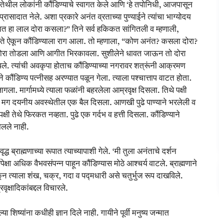
. तेथील लोकांनी कौंडिण्याचे स्वागत केले आणि ‘हे तपोनिधी, आजपासून
रासादात नेले. अशा प्रकारे अनंत व्रताच्या पुण्याईने त्यांचा भाग्योदय
ातात हा लाल दोरा कसला?” तिने सर्व हकिकत सांगितली व म्हणाली,
.” ते ऐकून कौंडिण्याला राग आला. तो म्हणाला, “कोण अनंत? कसला दोरा?
तातील दोरा तोडला आणि आगीत भिरकावला. सुशीलेने धावत जाऊन तो दोरा
े. त्यांची अवकृपा होताच कौंडिण्याच्या नगरावर शत्रूंनी आक्रमण
 कौंडिण्य पत्नीसह अरण्यात पळून गेला. त्याला पश्चात्ताप वाटत होता.
. मार्गामध्ये त्याला फळांनी बहरलेला आम्रवृक्ष दिसला. तिथे पक्षी
ा. मग दयनीय अवस्थेतील एक बैल दिसला. आणखी पुढे पाण्याने भरलेली व
ी तेथे फिरकत नव्हता. पुढे एक गर्दभ व हत्ती दिसला. कौंडिण्याने
ोलले नाही.
 ब्राह्मणाच्या रूपात त्याच्यापाशी गेले. ‘मी तुला अनंताचे दर्शन
ेक्षा अधिक वैभवसंपन्न पाहून कौंडिण्यास मोठे आश्चर्य वाटले. ब्राह्मणाने
ून त्याला शंख, चक्र, गदा व पद्मधारी असे चतुर्भुज रूप दाखविले.
वृक्षादिकांबद्दल विचारले.
ल्या शिष्यांना कधीही ज्ञान दिले नाही. गायीने पूर्वी मनुष्य जन्मात