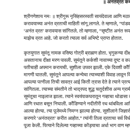
॥ अनंतव्रत कथ
श्रीगणेशाय नमः ॥ श्रीगुरू नृसिंहसरस्वती सायंदेवाला आणि मठात आ
करावयाच्या अनंत व्रताची माहिती सांगू लागले. ते म्हणाले, “पांडव 
‘अनंत व्रत’ करावयास सांगितले. तो म्हणाला, “सृष्टीत अनंत रूपा
माझेच व्रत आहे. जो करतो त्याला सर्व अभिष्टे प्राप्त होतात.
कृतयुगात सुमंतू नामक वसिष्ठ गोत्री ब्राह्मण होता. भृगुकन्या दी
असतानाच दीक्षा मरण पावली. सुमंतूने कर्कशी नावाच्या दुष्ट व कल
पतीचाही अपमान करायची. सुशीला उपवर झाली. एके दिवशी कौंडिण्
मागणी घातली. सुमंतूने आपल्या कन्येचा त्याच्याशी विवाह लावू
आपल्या पत्नीला तिची सावत्र आई किती त्रास देते हे त्याने प्रत्
सांगितला. त्याच्या संमतीने तो भाद्रपद शुद्ध चतुर्दशीस अन्य ग्र
सुमंतूचा नाइलाज झाला. त्याने स्वयंपाकघरातून गव्हाचा थोडासा को
आणि रथात बसून निघाली. कौंडिण्याने नदीतीरी रथ थांबविला आणि 
आल्या होत्या. त्या पूजेमध्ये निमग्न झाल्या होत्या. सुशीलाने जिज
करणारे ‘अनंतव्रत’ करीत आहोत.” त्यांनी तिला व्रताचा सर्व वि
पूजा केली. पित्याने दिलेल्या गव्हाच्या कोंड्याचा अर्धा भाग वाण म