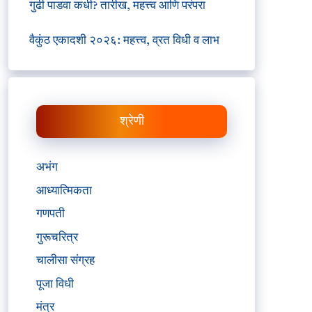
गुढी पाडवा कधी? तारीख, महत्त्व आणि परंपरा
वैकुंठ एकादशी २०२६: महत्त्व, व्रत विधी व लाभ
श्रेणी
अभंग
आध्यात्मिकता
गणपती
गुरूचरित्र
चालीसा संग्रह
पूजा विधी
मंत्र