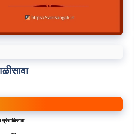
चाळीसावा
 त्रेचाळिसावा ॥