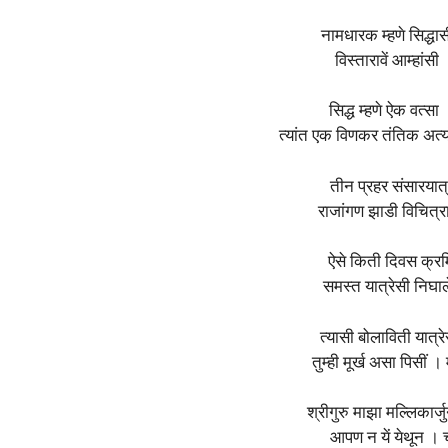
नामधारक म्हणे सिद्धास
विस्तारावें आम्हांस
सिद्ध म्हणे ऐक वत्स
त्यांत एक विणकर तंतिक अत्य
तीन प्रहर संसारयात
राजांगण झाडी विचित्
ऐसे किती दिवस क्रमि
समस्त यात्रेसी निघा
त्यासी बोलाविती यात्र
तुम्ही मूर्ख असा पिसीं 
श्रीगुरु माझा मल्लिकार्ज
आपण न यें येथून । 