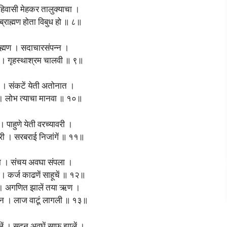
हिवासी मेहकर तालुक्याचा ।
 ब्राह्मण होता विबुध हो ॥ ८॥
्राह्मण । सदाचारसंपन्न ।
मन । गृहस्थाश्रम चालवी ॥ ९॥
ंत । संकटें येती अतोनात ।
 । लोभ त्याचा मानवा ॥ १०॥
 । पाहुणे येती वरच्यावरी ।
री । सरबराई निजांगें ॥ ११॥
ा । संचय अवघा संपला ।
 । कर्ज काढणें साहूचें ॥ १२॥
 । अगणित झालें तया ऋण ।
वदन । लाज वाटूं लागली ॥ १३॥
लें । सदन अवघें साफ झालें ।