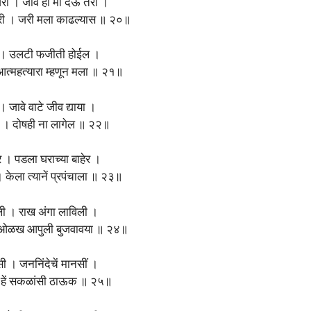
ी । जीव हा मी देऊं तरी ।
वरी । जरी मला काढल्यास ॥ २०॥
 । उलटी फजीती होईल ।
आत्महत्यारा म्हणून मला ॥ २१॥
 । जावे वाटे जीव द्याया ।
ां । दोषही ना लागेल ॥ २२॥
 । पडला घराच्या बाहेर ।
केला त्यानें प्रपंचाला ॥ २३॥
ी । राख अंगा लाविली ।
ी । ओळख आपुली बुजवावया ॥ २४॥
सी । जननिंदेचें मानसीं ।
 । हें सकळांसी ठाऊक ॥ २५॥