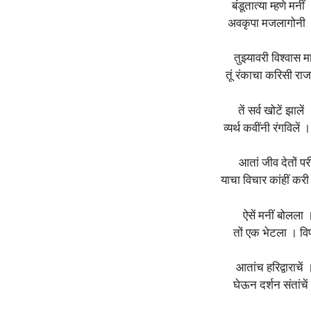
बंडूतात्या म्हणे मन
अवकृपा मजलागोनी ।
तुझ्यावरी विश्वास म
तूं रंकाचा करिसी राज
तें सर्व खोटें झाले
व्यर्थ कवींनी रंगविले
आतां जीव देतों पर
याचा विचार कांहीं कर
ऐसें मनीं बोलला
तों एक भेटला । वि
आतांच हरिद्वाराचे
घेऊन दर्शन संतांचें