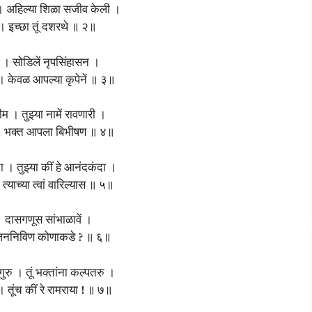
 । अहिल्या शिळा सजीव केली ।
। इच्छा तूं दशरथे ॥ २॥
 । सोडिलें नृपसिंहासन ।
। केवळ आपल्या कृपेनें ॥ ३॥
म । तुझ्या नामें रावणारी ।
। भक्त आपला बिभीषण ॥ ४॥
। तुझ्या कीं हे आनंदकंदा ।
त्याच्या त्वां वारिल्यास ॥ ५॥
 । दासगणूस सांभाळावें ।
 । जननिविण कोणाकडे ? ॥ ६॥
ुरु । तूं भक्तांना कल्पतरु ।
। तूंच कीं रे रामराया ! ॥ ७॥