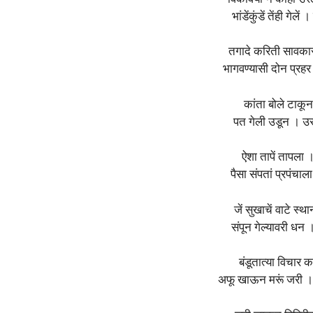
भांडेंकुंडें तेंही गेल
तगादे करिती सावकार
भागवण्यासी दोन प्र
कांता बोले टाकू
पत गेली उडून । उस
ऐशा तापें तापला 
पैसा संपतां प्रपंचा
जें सुखाचें वाटे स्
संपून गेल्यावरी धन
बंडूतात्या विचार 
अफू खाऊन मरूं जरी । 