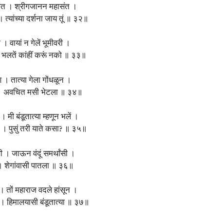
ातांत । श्रीगजानन महासंत ।
त्यांच्या दर्शना जाय तूं ॥ ३२॥
 वायां न गेलें भूमीवरी ।
 भलतें कांहीं करूं नको ॥ ३३॥
मण । तात्या गेला गोंधळून ।
ण? । अवचित मसी भेटला ॥ ३४॥
। मी बंडूतात्या म्हणून भलें ।
ले । पुसुं तरी याते कसा? ॥ ३५॥
सी । जाऊन वंदूं समर्थांसी ।
 । शेगांवासी पातला ॥ ३६॥
ण । तों महाराज वदले हांसून ।
 । हिमालयासी बंडूतात्या ॥ ३७॥