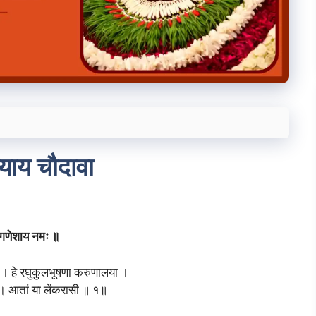
याय चौदावा
ीगणेशाय नमः ॥
ा । हे रघुकुलभूषणा करुणालया ।
। आतां या लेंकरासी ॥ १॥