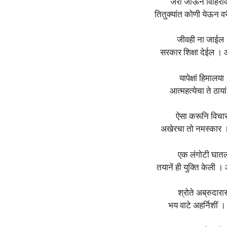
जरी जाऊन विहिरीवर
तितुक्यांत कोणी येऊन 
जीवही ना जाईल
सरकार शिक्षा देईल । 
यापेक्षां हिमालया
आत्महत्येचा ते ठाय
ऐसा करूनि विचार
अखेरचा तो नमस्कार । 
एक लंगोटी घातल
तयानें ही युक्ति केल
श्रोते अब्रुदारा
भय वाटे अहर्निशीं