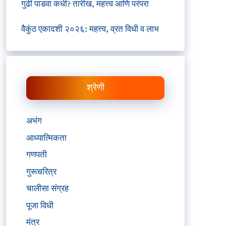
गुढी पाडवा कधी? तारीख, महत्त्व आणि परंपरा
वैकुंठ एकादशी २०२६: महत्त्व, व्रत विधी व लाभ
श्रेणी
अभंग
आध्यात्मिकता
गणपती
गुरूचरित्र
चालीसा संग्रह
पूजा विधी
मंत्र