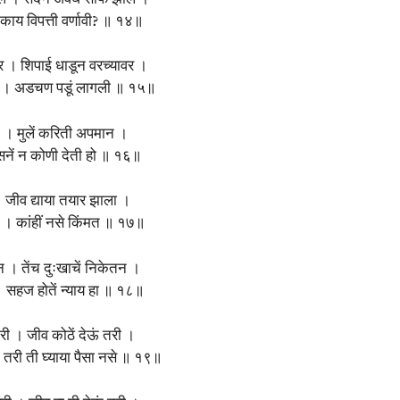
ें । काय विपत्ती वर्णावी? ॥ १४॥
 । शिपाई धाडून वरच्यावर ।
हर । अडचण पडूं लागली ॥ १५॥
न । मुलें करिती अपमान ।
नें न कोणी देती हो ॥ १६॥
। जीव द्याया तयार झाला ।
ला । कांहीं नसे किंमत ॥ १७॥
थान । तेंच दुःखाचें निकेतन ।
 । सहज होतें न्याय हा ॥ १८॥
करी । जीव कोठें देऊं तरी ।
तरी ती घ्याया पैसा नसे ॥ १९॥