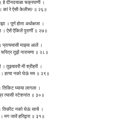
ीं । हे दीनदयाळा चक्रपाणी ।
 कां रे ऐसी केलीस? ॥ २६॥
ाझा । पूर्ण होता अधोक्षजा ।
ा । ऐसें ऐकिलें पुराणीं ॥ २७॥
ं । प्रत्ययासी माझ्या आलें ।
ं । चरित्र तुझें नारायणा ॥ २८॥
ी । तुझ्यावरी मी श्रीहरी ।
ी । हत्या नको घेऊं मम ॥ २९॥
 । तिकिट घ्याया लागला ।
प्र त्यासी स्टेशनांत ॥ ३०॥
ं । तिकीट नको घेऊं साचें ।
 । मग जावें हरिद्वारा ॥ ३१॥