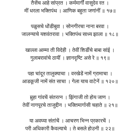
तैसेंच आहे सांप्रत । कर्ममार्गीं वासुदेव रत ।
मीं धरला भक्तिपंथ । आणिक बहुता जणांनीं ॥ १७॥
पळुसचे धोंडीबुवा । सोनगीरचा नाना बरवा ।
जालन्याचे यशवंतरावा । भक्तिपंथ साध्य झाला ॥ १८॥
खाल्ला आम्मा ती विदेही । तेवीं शिर्डीचे बाबा सांई ।
गुलाबरावांचे ठायीं । ज्ञानदृष्टि असे रे ॥ १९॥
पहा चांदूर तालुक्याचा । वरखेडें नामें ग्रामाचा ।
आडकूजी नामें संत साचा । गेला याच वाटेनें ॥ १२०॥
मुर्‍हा गांवचें संतरत्‍न । झिंगाजी तो होय जाण ।
तेवीं नागपूरचे ताजुद्दीन । भक्तिमार्गासी चहाते ॥ २१॥
या अवघ्या संतांचें । आचरण भिन्न प्रकारचें ।
परी अधिकारी कैवल्याचे । ते बसले होउनी ॥ २२॥