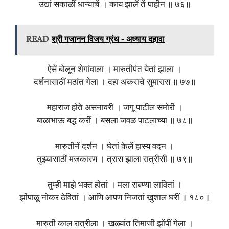
उद्यां सकाळीं धान्याचें । काय झालें तें पाहीन ॥ ७६॥
READ
श्री गजानन विजय ग्रंथ - अध्याय दहावा
ऐसें बोलून शेगांवाला । मारुतीपंत येतां झाला ।
दर्शनासाठीं मठांत गेला । दहा अकराचे सुमारास ॥ ७७॥
महाराज होते असनावरी । जगू पाटील समोरी ।
बाळाभाऊ बद्ध करीं । बसला जवळ पाटलाच्या ॥ ७८॥
मारुतीनें दर्शन । घेतां केलें हास्य वदन ।
तुझ्यासाठीं मजकारण । त्रास झाला रात्रीसी ॥ ७९॥
तुम्ही माझे भक्त होतां । मला राबण्या लावितां ।
झोंपाळू नोकर ठेवितां । आणि आपण निजतां खुशाल घरीं ॥ १८०॥
मारुती काल रात्रीला । खळ्यांत तिमाजी झोंपीं गेला ।