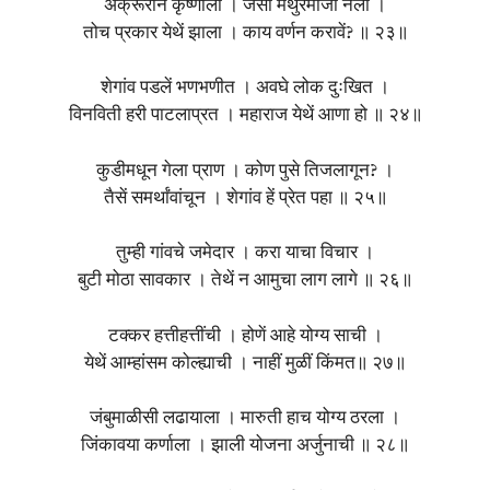
अक्रूरानें कृष्णाला । जैसा मथुरेमाजीं नेला ।
तोच प्रकार येथें झाला । काय वर्णन करावें? ॥ २३॥
शेगांव पडलें भणभणीत । अवघे लोक दुःखित ।
विनविती हरी पाटलाप्रत । महाराज येथें आणा हो ॥ २४॥
कुडीमधून गेला प्राण । कोण पुसे तिजलागून? ।
तैसें समर्थांवांचून । शेगांव हें प्रेत पहा ॥ २५॥
तुम्ही गांवचे जमेदार । करा याचा विचार ।
बुटी मोठा सावकार । तेथें न आमुचा लाग लागे ॥ २६॥
टक्कर हत्तीहत्तींची । होणें आहे योग्य साची ।
येथें आम्हांसम कोल्ह्याची । नाहीं मुळीं किंमत॥ २७॥
जंबुमाळीसी लढायाला । मारुती हाच योग्य ठरला ।
जिंकावया कर्णाला । झाली योजना अर्जुनाची ॥ २८॥