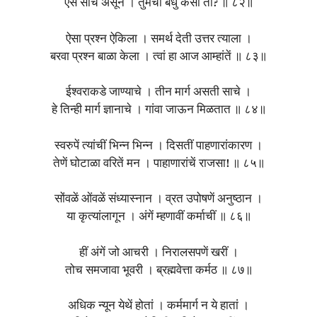
ऐसें साच असून । तुमचा बंधु कसा तो? ॥ ८२॥
ऐसा प्रश्न ऐकिला । समर्थ देती उत्तर त्याला ।
बरवा प्रश्न बाळा केला । त्वां हा आज आम्हांतें ॥ ८३॥
ईश्वराकडे जाण्याचे । तीन मार्ग असती साचे ।
हे तिन्ही मार्ग ज्ञानाचे । गांवा जाऊन मिळतात ॥ ८४॥
स्वरुपें त्यांचीं भिन्न भिन्न । दिसतीं पाहणारांकारण ।
तेणें घोटाळा वरितें मन । पाहाणारांचें राजसा! ॥ ८५॥
सोंवळें ओंवळें संध्यास्नान । व्रत उपोषणें अनुष्ठान ।
या कृत्यांलागून । अंगें म्हणावीं कर्माचीं ॥ ८६॥
हीं अंगें जो आचरी । निरालसपणें खरीं ।
तोच समजावा भूवरी । ब्रह्मवेत्ता कर्मठ ॥ ८७॥
अधिक न्यून येथें होतां । कर्ममार्ग न ये हातां ।