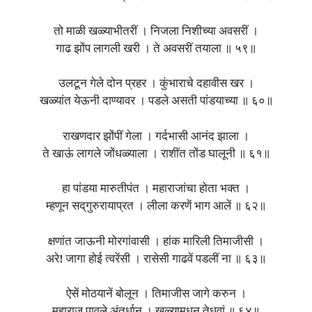
तो माळी खळ्याभीतरीं । निजला निशीच्या अवसरीं ।
गाढ झोंप लागली खरी । ते अवसरीं तयाला ॥ ५९॥
उलटून गेले दोन प्रहर । कुंभाराचे दहावीस खर ।
खळ्यांत येऊनी दाण्यावर । पडले असती पांडयाच्या ॥ ६०॥
राखणदार झोंपीं गेला । गर्दभासी आनंद झाला ।
ते खाऊं लागले जोंधळ्याला । राशींत तोंड घालूनी ॥ ६१॥
हा पांडया मारुतीपंत । महाराजांचा होता भक्त ।
म्हणून सद्‌गुरुरायाप्रत । लीला करणें भाग आलें ॥ ६२॥
क्षणांत जाऊनी मोरगांवासी । हांक मारिली तिमाजीसी ।
अरे! जागा होई त्वरेंसी । रासेसी गाढवें पडलीं ना ॥ ६३॥
ऐसें मोठयानें बोलून । तिमाजीस जागे करुन ।
महाराज पावले अंतर्धान । खळ्यामधून तेधवां ॥ ६४॥