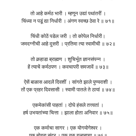
तो आहे कर्मठ भारी । म्हणून उद्यां पथांतरीं ।
चिंध्या न पडूं द्या निर्धारी । अंगण स्वच्छ ठेवा रे ॥ ७१॥
चिंधी कोठें पडेल जरी । तो कोपेल निर्धारी।
जमदग्नीची आहे दुसरी । प्रतिमा त्या स्वामीची ॥ ७२॥
तो कर्‍हाडा ब्राह्मण । शुचिर्भूत ज्ञानसंपन्न ।
हें त्याचें कर्मठपण । कवचापरी समजावें ॥ ७३॥
ऐसें बाळास आदलें दिवशीं । सांगते झाले पुण्यराशी ।
तों एक प्रहर दिवसासी । स्वामी पातले ते ठायां ॥ ७४॥
एकमेकांसी पाहतां । दोघे हंसले तत्त्वतां ।
हर्ष उभयतांच्या चित्ता । झाला होता अनिवार ॥ ७५॥
एक कर्माचा सागर । एक योगयोगेश्वर ।
एक मोगरा सुंदर । एक तरु गुलाबाचा ॥ ७६॥