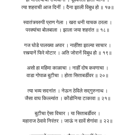
ही भोसल्याची राजधानी । पूर्वकालीं होती जाणी ।
त्या शहराची आज दिनीं । दैना झाली विबुध हो ॥ १७॥
स्वातंत्र्यरुपी प्राण गेला । खरा धनी याचक ठरला ।
परक्यांचा बोलबाला । झाला जया शहरांत ॥ १८॥
गज घोडे पालख्या अपार । नाहींशा झाल्या साचार ।
रस्त्यानें फिरे मोटार । अति जोरानें विबुध हो ॥ १९॥
असो हा महिमा काळाचा । नाहीं दोष कवणाचा ।
वाडा गोपाळ बुटीचा । होता सिताबर्डीवर ॥ २०॥
त्या भव्य सदनांत । नेऊन ठेविले सद्‌गुरुनाथ ।
जैसा वाघ किल्ल्यांत । कोंडोनिया टाकावा ॥ २१॥
बुटीचा ऐसा विचार । या सिताबर्डीवर ।
महाराज ठेवावे निरंतर । जाऊं न द्यावें शेगांवा ॥ २२॥