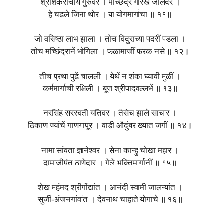
श्रीशंकराचार्य गुरुवर । मच्छिंद्र गोरख जालंदर ।
हे चढले जिना थोर । या योगमार्गाचा ॥ ११॥
जो वसिष्ठा लाभ झाला । तोच विदुराच्या पदरीं पडला ।
तोच मच्छिंद्रानें भोगिला । फळामाजीं फरक नसे ॥ १२॥
तीच प्रथा पुढें चालली । येथें न शंका घ्यावी मुळीं ।
कर्ममार्गाची रक्षिली । बूज श्रीपादवल्लभें ॥ १३॥
नरसिंह सरस्वती यतिवर । तैसेच झाले साचार ।
ठिकाण ज्यांचें गाणगापूर । वाडी औदुंबर ख्यात जगीं ॥ १४॥
नामा सांवता ज्ञानेश्वर । सेना कान्हु चोखा महार ।
दामाजीपंत ठाणेदार । गेले भक्तिमार्गानीं ॥ १५॥
शेख महंमद श्रीगोंद्यांत । आनंदी स्वामी जालन्यांत ।
सुर्जी-अंजनगांवांत । देवनाथ चाहाते योगाचे ॥ १६॥