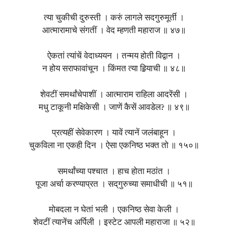
त्या चुकीची दुरुस्ती । करुं लागले सदगुरुमूर्ती ।
आत्मारामाचे संगतीं । वेद म्हणती महाराज ॥ ४७॥
ऐकतां त्यांचें वेदाध्ययन । तन्मय होती विद्वान ।
न होय सराफावांचून । किंमत त्या हिर्‍याची ॥ ४८॥
शेवटीं समर्थांचेपाशीं । आत्माराम राहिला आदरेंसी ।
मधु टाकूनी मक्षिकेसी । जाणें कैसें आवडेल? ॥ ४९॥
प्रत्यहीं सेवेकारण । यावें त्यानें जलंबाहून ।
चुकविला ना एकही दिन । ऐसा एकनिष्ठ भक्त तो ॥ १५०॥
समर्थांच्या पश्चात । हाच होता मठांत ।
पूजा अर्चा करण्याप्रत । सद्‌गुरुच्या समाधीची ॥ ५१॥
मोबदला न घेतां भली । एकनिष्ठ सेवा केली ।
शेवटीं त्यानेंच अर्पिली । इस्टेट आपली महाराजा ॥ ५२॥