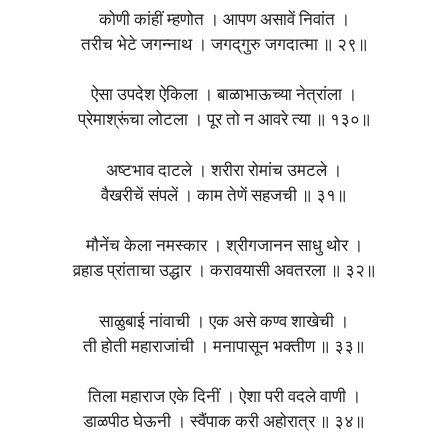
कोणी कांहीं म्हणोत । आपण असावें निवांत ।
तरीच भेटे जगन्नाथ । जगद्‌गुरु जगदात्मा ॥ २९॥
ऐसा उपदेश ऐकिला । बाळाभाऊच्या नेत्रांला ।
प्रेमाश्रूंचा लोटला । पूर तो न आवरे त्या ॥ १३०॥
अष्टभाव दाटले । शरीरा रोमांच उमटले ।
वैखरीचें संपलें । काम तेणें सहजची ॥ ३१॥
मौनेंच केला नमस्कार । श्रीगजानन साधु थोर ।
वर्‍हाड प्रांताचा उद्धार । करावयासी अवतरला ॥ ३२॥
साळुबाई नांवाची । एक असे कण्व शाखेची ।
ती होती महाराजांची । मनापासून भक्तीण ॥ ३३॥
तिला महाराज एके दिनीं । ऐशा परी वदले वाणी ।
डाळपीठ घेऊनी । स्वैंपाक करी अहोरात्र ॥ ३४॥