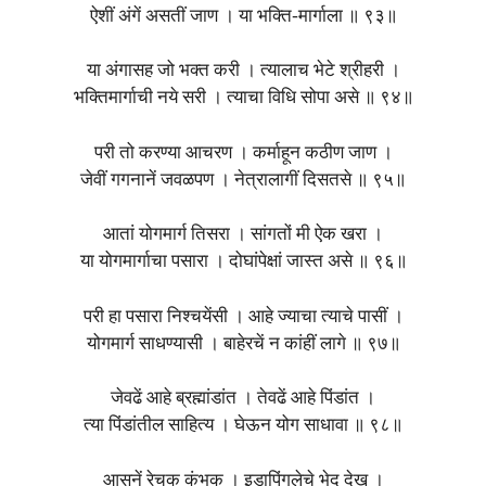
ऐशीं अंगें असतीं जाण । या भक्ति-मार्गाला ॥ ९३॥
या अंगासह जो भक्त करी । त्यालाच भेटे श्रीहरी ।
भक्तिमार्गाची नये सरी । त्याचा विधि सोपा असे ॥ ९४॥
परी तो करण्या आचरण । कर्माहून कठीण जाण ।
जेवीं गगनानें जवळपण । नेत्रालागीं दिसतसे ॥ ९५॥
आतां योगमार्ग तिसरा । सांगतों मी ऐक खरा ।
या योगमार्गाचा पसारा । दोघांपेक्षां जास्त असे ॥ ९६॥
परी हा पसारा निश्चयेंसी । आहे ज्याचा त्याचे पासीं ।
योगमार्ग साधण्यासी । बाहेरचें न कांहीं लागे ॥ ९७॥
जेवढें आहे ब्रह्मांडांत । तेवढें आहे पिंडांत ।
त्या पिंडांतील साहित्य । घेऊन योग साधावा ॥ ९८॥
आसनें रेचक कुंभक । इडापिंगलेचे भेद देख ।