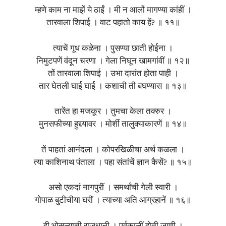
म्हणे काम ना माझें ये ठाईं । मी न आलों मागण्या कांहीं ।
तारवाला शिपाई । वाट पहातो काय हें? ॥ ११॥
त्याचें गूध कळेना । पुसण्या छाती होईना ।
निमुटपणें वंदून चरणा । गेला निघून खामगांवीं ॥ १२॥
तों तारवाला शिपाई । उभा दारांत होता पाही ।
तार घेतली घाई घाई । कशाची ती बघण्यास ॥ १३॥
तारेंत हा मजकूर । तुमचा केला तक्‍रुर ।
मुनसफीच्या हुद्दयावर । मोर्शी तालुक्याकारणें ॥ १४॥
तें पाहतां आनंदला । कोपरखिळीचा अर्थ कळला ।
त्या काशिनाथ पंताला । पहा संतांचें ज्ञान कैसें? ॥ १५॥
असो एकदां नागपुरीं । समर्थांची गेली स्वारी ।
गोपाळ बुटीचीया घरीं । त्याच्या अति आग्रहानें ॥ १६॥