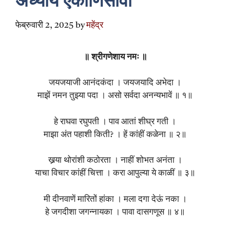
अध्याय एकोणिसावा
फेब्रुवारी 2, 2025
by
महेंद्र
॥ श्रीगणेशाय नमः ॥
जयजयाजी आनंदकंदा । जयजयादि अभेदा ।
माझें नमन तुझ्या पदा । असो सर्वदा अनन्यभावें ॥ १॥
हे राघवा रघुपती । पाव आतां शीघ्र गती ।
माझा अंत पहाशी किती? । हें कांहीं कळेना ॥ २॥
खर्‍या थोरांशी कठोरता । नाहीं शोभत अनंता ।
याचा विचार कांहीं चित्ता । करा आपुल्या ये काळीं ॥ ३॥
मी दीनवाणें मारितों हांका । मला दगा देऊं नका ।
हे जगदीशा जगन्नायका । पावा दासगणूस ॥ ४॥