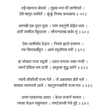
तईं महाराज बोलले । तुझ्या मना मीं जाणीतलें ।
ऐसें म्हणून लाविलें । कुंकूं तिच्या कपाळास ॥ ५९॥
आणखी एक पुत्र तुला । परम सद्‌गुणी होईल भला ।
अंतीं जाशील वैकुंठाला । सौभाग्यासह बाळे! तूं ॥ ६०॥
ऐसा आशीर्वाद देऊन । निघते झाले दयाघन ।
त्या सिताबर्डीहून । आले रघूजीच्या घरीं ॥ ६१॥
हा भोसला राजा रघूजी । उदार मनाचा भक्त गाजी ।
ज्यानें ठेविला राम राजी । आपुल्या शुद्ध वर्तनें ॥ ६२॥
त्याचें लौकीकीं राज्य गेलें । जें अशाश्वत होतें भलें ।
शाश्वत स्वरुपाचें आलें । सद्‌गुरुभक्तीचें राज्य घरा ॥ ६३॥
उत्तम प्रकारचा आदर । केला राजानें साचार ।
त्याचा घेऊन पाहुणचार । रामटेकासी गेले पुढें ॥ ६४॥