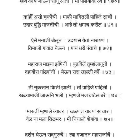
म्हणे काय जाऊन सांगूं आतां । मी पांडयाकारणें ॥ १७०॥
कांहीं असो चुकीची । माफी मागितली पाहिजे साची ।
उदार बुद्धि मारुतीची । आहे तो क्षमाच करील ॥ ७१॥
ऐसें मनाशीं बोलून । उदयास येतां नारायण ।
तिमाजी गांवांत येऊन । पाय धरी पंताचे ॥ ७२॥
महाराज माझ्या झोंपेनीं । बुडविलें तुम्हांलागूनी ।
दहावीस गांढवांनीं । येऊन रास खाल्ली कीं ॥ ७३॥
ती नुकसान किती झाली । ती पाहिजे पाहिली ।
खळ्यामाजीं जाऊनि भली । म्हणजे मज वाटेल बरें ॥ ७४॥
मारुती म्हणाले त्यावर । खळ्यांत यावया साचार ।
वेळ ना मला तिळभर । मी निघालों शेगांवा ॥ ७५॥
दर्शन घेऊन सद्‌गुरुचें । त्या गजानन महाराजांचें ।