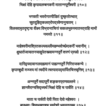
भिक्षां देहि कृपावलम्बनकरी मातान्नपूर्णेश्वरी ॥१०॥
भगवती भवरोगात्पीडितं दुष्कृतोत्थात्
सुतदुहितृकलत्रोपद्रवेणानुयातम् ।
विलसदमृतदृष्ट्या वीक्ष्य विभ्रान्तचित्तं सकलभुवनमातस्त्राहि मामों
नमस्ते ॥११॥
माहेश्वरीमाश्रितकल्पवल्लीमहम्भवोच्छेदकरीं भवानीम् ।
क्षुधार्तजायातनयाद्युपेतस्त्वामन्नपूर्णे शरणं प्रपद्ये ॥१२॥
दारिद्र्यदावानलदह्यमानं पाह्यन्नपूर्णे गिरिराजकन्ये ।
कृपाम्बुधौ मज्जय मां त्वदीये त्वत्पादपद्मार्पितचित्तवृत्तिम् ॥१३॥
अन्नपूर्णे सदापूर्णे शङ्करप्राणवल्लभे ।
ज्ञानवैराग्यसिद्ध्यर्थं भिक्षां देहि च पार्वति ॥१४॥
माता च पार्वती देवी पिता देवो महेश्वरः ।
बान्धवाः शिवभक्ताश्च स्वदेशो भुवनत्रयम् ॥१५॥