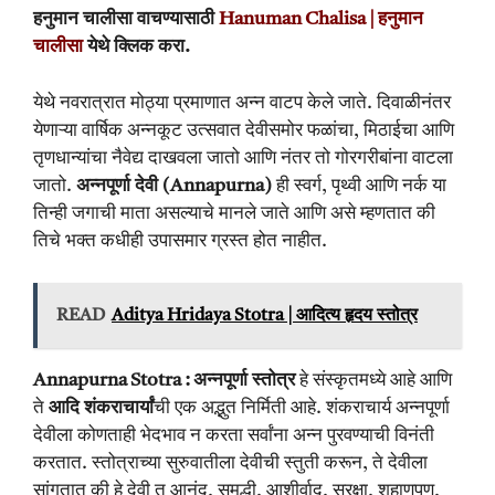
हनुमान चालीसा वाचण्यासाठी
Hanuman Chalisa | हनुमान
चालीसा
येथे क्लिक करा.
येथे नवरात्रात मोठ्या प्रमाणात अन्न वाटप केले जाते. दिवाळीनंतर
येणाऱ्या वार्षिक अन्नकूट उत्सवात देवीसमोर फळांचा, मिठाईचा आणि
तृणधान्यांचा नैवेद्य दाखवला जातो आणि नंतर तो गोरगरीबांना वाटला
जातो.
अन्नपूर्णा देवी (Annapurna)
ही स्वर्ग, पृथ्वी आणि नर्क या
तिन्ही जगाची माता असल्याचे मानले जाते आणि असे म्हणतात की
तिचे भक्त कधीही उपासमार ग्रस्त होत नाहीत.
READ
Aditya Hridaya Stotra | आदित्य हृदय स्तोत्र
Annapurna Stotra : अन्नपूर्णा स्तोत्र
हे संस्कृतमध्ये आहे आणि
ते
आदि शंकराचार्यां
ची एक अद्भुत निर्मिती आहे. शंकराचार्य अन्नपूर्णा
देवीला कोणताही भेदभाव न करता सर्वांना अन्न पुरवण्याची विनंती
करतात. स्तोत्राच्या सुरुवातीला देवीची स्तुती करून, ते देवीला
सांगतात की हे देवी तू आनंद, समृद्धी, आशीर्वाद, सुरक्षा, शहाणपण,