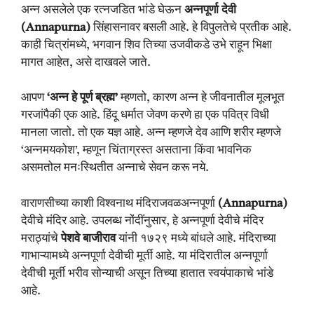
अन्न असलेले एक रत्नजडित भांडे घेऊन
अन्नपूर्णा देवी
(Annapurna)
सिंहासनावर बसली आहे. हे विपुलतेचे प्रतीक आहे.
काही चित्रांमध्ये, भगवान शिव तिच्या उजवीकडे उभे राहून भिक्षा
मागत आहेत, असे दाखवले जाते.
आपण
‘अन्न हे पूर्ण ब्रह्म’
म्हणतो, कारण अन्न हे जीवनातील मूलभूत
गरजांपैकी एक आहे. हिंदू धर्मात जेवण करणे हा एक पवित्र विधी
मानला जातो. तो एक यज्ञ आहे. अन्न म्हणजे देव आणि शरीर म्हणजे
‘अन्नमयकोश’, म्हणून चिंताग्रस्त असताना किंवा भावनिक
असमतोल मनःस्थितीत अन्नाचे सेवन करू नये.
वाराणसीच्या काशी विश्वनाथ मंदिराजवळअन्नपूर्णा
(Annapurna)
देवीचे मंदिर आहे. उपलब्ध नोंदींनुसार, हे अन्नपूर्णा देवीचे मंदिर
मराठ्यांचे
पेशवे बाजीराव
यांनी १७२९ मध्ये बांधले आहे. मंदिराच्या
गाभाऱ्यामध्ये अन्नपूर्णा देवीची मूर्ती आहे. या मंदिरातील अन्नपूर्णा
देवीची मूर्ती भरीव सोन्याची असून तिच्या हातात स्वयंपाकाचे भांडे
आहे.