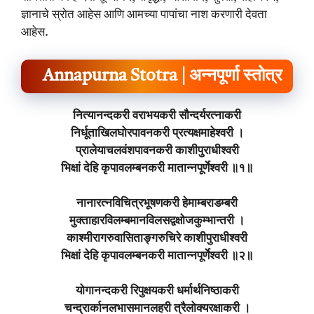
ज्ञानाचे स्रोत आहेस आणि आमच्या पापांचा नाश करणारी देवता
आहेस.
Annapurna Stotra | अन्नपूर्णा स्तोत्र
नित्यानन्दकरी वराभयकरी सौन्दर्यरत्नाकरी
निर्धूताखिलघोरपावनकरी प्रत्यक्षमाहेश्वरी ।
प्रालेयाचलवंशपावनकरी काशीपुराधीश्वरी
भिक्षां देहि कृपावलम्बनकरी मातान्नपूर्णेश्वरी ॥१॥
नानारत्नविचित्रभूषणकरी हेमाम्बराडम्बरी
मुक्ताहारविलम्बमानविलसद्वक्षोजकुम्भान्तरी ।
काश्मीरागरुवासिताङ्गरुचिरे काशीपुराधीश्वरी
भिक्षां देहि कृपावलम्बनकरी मातान्नपूर्णेश्वरी ॥२॥
योगानन्दकरी रिपुक्षयकरी धर्मार्थनिष्ठाकरी
चन्द्रार्कानलभासमानलहरी त्रैलोक्यरक्षाकरी ।