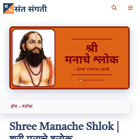
Skip
M
to
content
होम
»
श्लोक
Shree Manache Shlok |