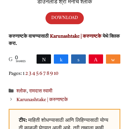
डाउनलोड श्री मनांचे श्लोक
DOWNLOAD
करुणाष्टके वाचण्यासाठी
Karunashtake | करुणाष्टके
येथे क्लिक
करा.
0
Tweet
Share
Share
Pin
Shar
SHARES
Pages:
1
2
3
4
5
6
7
8
9
10
Categories
श्लोक
,
रामदास स्वामी
Karunashtake | करुणाष्टके
टीप:
माहिती शोधण्यासाठी आणि लिहिण्यासाठी योग्य
ती काळजी घेण्यात आली आहे. तरी तुम्हाला काही