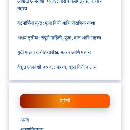
आषाढी एकादशी २०२६: वारीचे वेळापत्रक, कथा व
महत्त्व
वटपौर्णिमा व्रत: पूजा विधी आणि पौराणिक कथा
अक्षय तृतीया: संपूर्ण माहिती, पूजा, दान आणि महत्त्व
गुढी पाडवा कधी? तारीख, महत्त्व आणि परंपरा
वैकुंठ एकादशी २०२६: महत्त्व, व्रत विधी व लाभ
श्रेणी
अभंग
आध्यात्मिकता