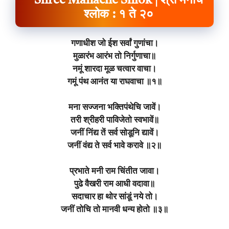
Shree Manache Shlok | श्री मनाचे
श्लोक : १ ते २०
गणाधीश जो ईश सर्वां गुणांचा।
मुळारंभ आरंभ तो निर्गुणाचा॥
नमूं शारदा मूळ चत्वार वाचा।
गमूं पंथ आनंत या राघवाचा ॥१॥
मना सज्जना भक्तिपंथेचि जावें।
तरी श्रीहरी पाविजेतो स्वभावें॥
जनीं निंद्य तें सर्व सोडूनि द्यावें।
जनीं वंद्य ते सर्व भावे करावे ॥२॥
प्रभाते मनी राम चिंतीत जावा।
पुढे वैखरी राम आधी वदावा॥
सदाचार हा थोर सांडूं नये तो।
जनीं तोचि तो मानवी धन्य होतो ॥३॥