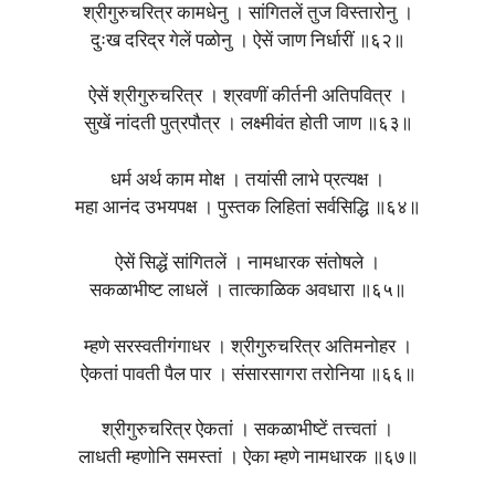
श्रीगुरुचरित्र कामधेनु । सांगितलें तुज विस्तारोनु ।
दुःख दरिद्र गेलें पळोनु । ऐसें जाण निर्धारीं ॥६२॥
ऐसें श्रीगुरुचरित्र । श्रवणीं कीर्तनी अतिपवित्र ।
सुखें नांदती पुत्रपौत्र । लक्ष्मीवंत होती जाण ॥६३॥
धर्म अर्थ काम मोक्ष । तयांसी लाभे प्रत्यक्ष ।
महा आनंद उभयपक्ष । पुस्तक लिहितां सर्वसिद्धि ॥६४॥
ऐसें सिद्धें सांगितलें । नामधारक संतोषले ।
सकळाभीष्‍ट लाधलें । तात्काळिक अवधारा ॥६५॥
म्हणे सरस्वतीगंगाधर । श्रीगुरुचरित्र अतिमनोहर ।
ऐकतां पावती पैल पार । संसारसागरा तरोनिया ॥६६॥
श्रीगुरुचरित्र ऐकतां । सकळाभीष्‍टें तत्त्वतां ।
लाधती म्हणोनि समस्तां । ऐका म्हणे नामधारक ॥६७॥