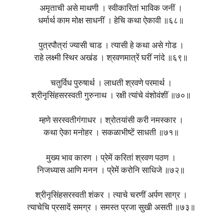
अमृताची असे माथणी । स्वीकारितां भाविक जनीं ।
धर्मार्थ काम मोक्ष साधनीं । हेचि कथा ऐकावी ॥६८॥
पुत्रपौत्रां ज्यासी चाड । त्यासी हे कथा असे गोड ।
राहे लक्ष्मी स्थिर अखंड । श्रवणमात्रें घरीं नांदे ॥६९॥
चतुर्विध पुरुषार्थ । लाधती श्रवणे परमार्थ ।
श्रीनृसिंहसरस्वती गुरुनाथ । रक्षी त्यांचे वंशोवंशीं ॥७०॥
म्हणे सरस्वतीगंगाधर । श्रोतयांसी करी नमस्कार ।
कथा ऐका मनोहर । सकळाभीष्‍टें साधती ॥७१॥
मुख्य भाव कारण । प्रेमें करितां श्रवण पठण ।
निजध्यास आणि मनन । प्रेमें करोनि साधिजे ॥७२॥
श्रीनृसिंहसरस्वती शंकर । त्याचे चरणीं अर्पण साग्र ।
त्याचेचि प्रसादें समग्र । समस्त प्रजा सुखी असती ॥७३॥