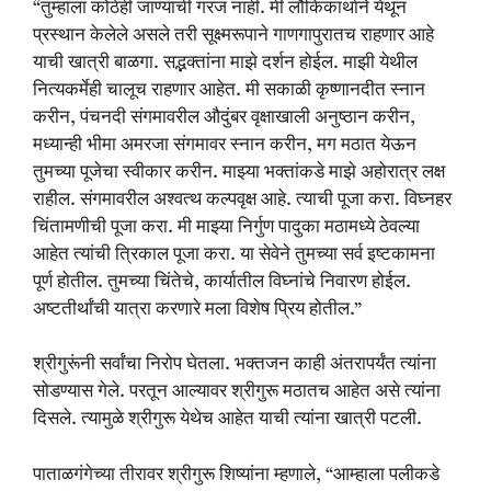
“तुम्हांला कोठेही जाण्याची गरज नाही. मी लौकिकार्थाने येथून
प्रस्थान केलेले असले तरी सूक्ष्मरूपाने गाणगापुरातच राहणार आहे
याची खात्री बाळगा. सद्भक्तांना माझे दर्शन होईल. माझी येथील
नित्यकर्मेही चालूच राहणार आहेत. मी सकाळी कृष्णानदीत स्नान
करीन, पंचनदी संगमावरील औदुंबर वृक्षाखाली अनुष्ठान करीन,
मध्यान्ही भीमा अमरजा संगमावर स्नान करीन, मग मठात येऊन
तुमच्या पूजेचा स्वीकार करीन. माझ्या भक्तांकडे माझे अहोरात्र लक्ष
राहील. संगमावरील अश्वत्थ कल्पवृक्ष आहे. त्याची पूजा करा. विघ्नहर
चिंतामणीची पूजा करा. मी माझ्या निर्गुण पादुका मठामध्ये ठेवल्या
आहेत त्यांची त्रिकाल पूजा करा. या सेवेने तुमच्या सर्व इष्टकामना
पूर्ण होतील. तुमच्या चिंतेचे, कार्यातील विघ्नांचे निवारण होईल.
अष्टतीर्थांची यात्रा करणारे मला विशेष प्रिय होतील.”
श्रीगुरूंनी सर्वांचा निरोप घेतला. भक्तजन काही अंतरापर्यंत त्यांना
सोडण्यास गेले. परतून आल्यावर श्रीगुरू मठातच आहेत असे त्यांना
दिसले. त्यामुळे श्रीगुरू येथेच आहेत याची त्यांना खात्री पटली.
पाताळगंगेच्या तीरावर श्रीगुरू शिष्यांना म्हणाले, “आम्हाला पलीकडे