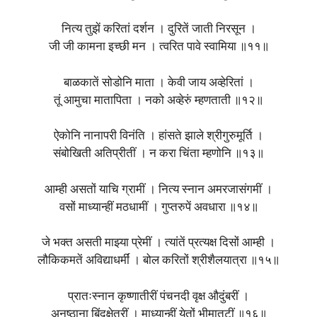
नित्य तुझें करितां दर्शन । दुरितें जाती निरसून ।
जी जी कामना इच्छी मन । त्वरित पावे स्वामिया ॥११॥
बाळकातें सोडोनि माता । केवी जाय अव्हेरितां ।
तूं आमुचा मातापिता । नको अव्हेरुं म्हणताती ॥१२॥
ऐकोनि नानापरी विनंति । हांसते झाले श्रीगुरुमूर्ति ।
संबोखिती अतिप्रीतीं । न करा चिंता म्हणोनि ॥१३॥
आम्ही असतों याचि ग्रामीं । नित्य स्नान अमरजासंगमीं ।
वसों माध्यान्हीं मठधामीं । गुप्तरुपें अवधारा ॥१४॥
जे भक्त असती माझ्या प्रेमीं । त्यांतें प्रत्यक्ष दिसों आम्ही ।
लौकिकमतें अविद्याधर्मीं । बोल करितों श्रीशैलयात्रा ॥१५॥
प्रातःस्नान कृष्णातीरीं पंचनदी वृक्ष औदुंबरीं ।
अनुष्‍ठाना बिंदुक्षेत्रीं । माध्यान्हीं येतों भीमातटीं ॥१६॥