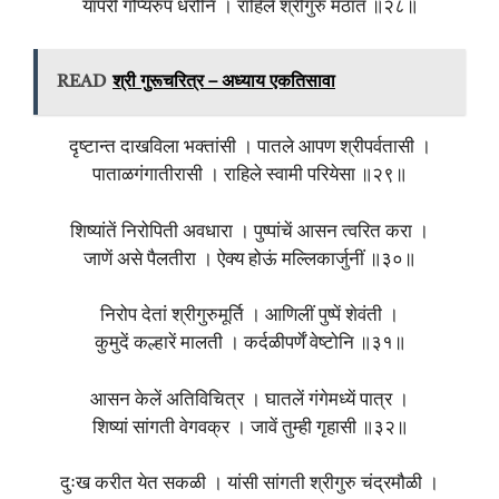
यापरी गौप्यरुप धरोनि । राहिले श्रीगुरु मठांत ॥२८॥
READ
श्री गुरूचरित्र – अध्याय एकतिसावा
दृष्‍टान्त दाखविला भक्तांसी । पातले आपण श्रीपर्वतासी ।
पाताळगंगातीरासी । राहिले स्वामी परियेसा ॥२९॥
शिष्यांतें निरोपिती अवधारा । पुष्पांचें आसन त्वरित करा ।
जाणें असे पैलतीरा । ऐक्य होऊं मल्लिकार्जुनीं ॥३०॥
निरोप देतां श्रीगुरुमूर्ति । आणिलीं पुष्पें शेवंती ।
कुमुदें कल्हारें मालती । कर्दळीपर्णें वेष्‍टोनि ॥३१॥
आसन केलें अतिविचित्र । घातलें गंगेमध्यें पात्र ।
शिष्यां सांगती वेगवक्र । जावें तुम्ही गृहासी ॥३२॥
दुःख करीत येत सकळी । यांसी सांगती श्रीगुरु चंद्रमौळी ।