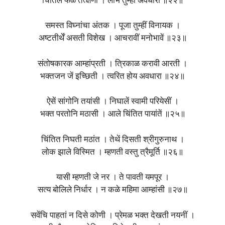
चिंतिलें फळ तत्क्षणीं । लाभे तुम्हां अवधारा ॥२२॥
समस्त विघ्नांचा अंतक । पूजा तुम्हीं विनायक ।
अष्‍टतीर्थें असती विशेख । आचरावीं मनोभावें ॥२३॥
संतोषकारक आम्हांप्रती । त्रिकाळ करावी आरती ।
भक्तजन जें इच्छिती । त्वरित होय अवधारा ॥२४॥
ऐसें सांगोनि तयांसी । निघालें स्वामी परियेसीं ।
भक्त परतोनि मठासी । आले चिंतित पायांतें ॥२५॥
चिंतित निघती मठांत । तेथें दिसती श्रीगुरुनाथ ।
लोक झाले विस्मित । म्हणती वस्तु त्रैमूर्ति ॥२६॥
यासी म्हणती जे नर । ते पावती यमपूर ।
सत्य बोलिले निर्धार । न कळे महिमा आम्हांसी ॥२७॥
सवेंचि पाहतां न दिसे कोणी । प्रेमळ भक्त देखती नयनीं ।