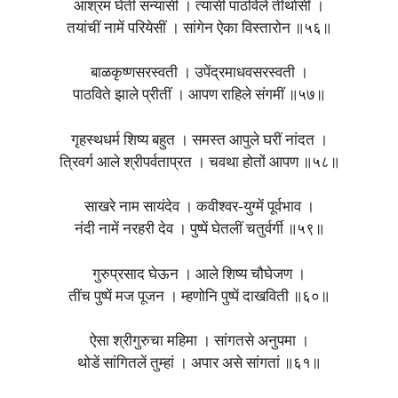
आश्रम घेती संन्यासी । त्यांसी पाठविलें तीर्थासी ।
तयांचीं नामें परियेसीं । सांगेन ऐका विस्तारोन ॥५६॥
बाळकृष्णसरस्वती । उपेंद्रमाधवसरस्वती ।
पाठविते झाले प्रीतीं । आपण राहिले संगमीं ॥५७॥
गृहस्थधर्म शिष्य बहुत । समस्त आपुले घरीं नांदत ।
त्रिवर्ग आले श्रीपर्वताप्रत । चवथा होतों आपण ॥५८॥
साखरे नाम सायंदेव । कवीश्वर-युग्में पूर्वभाव ।
नंदी नामें नरहरी देव । पुष्पें घेतलीं चतुर्वर्गी ॥५९॥
गुरुप्रसाद घेऊन । आले शिष्य चौघेजण ।
तींच पुष्पें मज पूजन । म्हणोनि पुष्पें दाखविती ॥६०॥
ऐसा श्रीगुरुचा महिमा । सांगतसे अनुपमा ।
थोडें सांगितलें तुम्हां । अपार असे सांगतां ॥६१॥