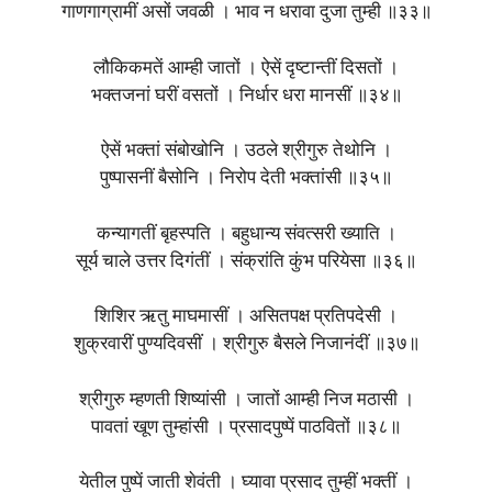
गाणगाग्रामीं असों जवळी । भाव न धरावा दुजा तुम्ही ॥३३॥
लौकिकमतें आम्ही जातों । ऐसें दृष्‍टान्तीं दिसतों ।
भक्तजनां घरीं वसतों । निर्धार धरा मानसीं ॥३४॥
ऐसें भक्तां संबोखोनि । उठले श्रीगुरु तेथोनि ।
पुष्पासनीं बैसोनि । निरोप देती भक्तांसी ॥३५॥
कन्यागतीं बृहस्पति । बहुधान्य संवत्सरी ख्याति ।
सूर्य चाले उत्तर दिगंतीं । संक्रांति कुंभ परियेसा ॥३६॥
शिशिर ऋतु माघमासीं । असितपक्ष प्रतिपदेसी ।
शुक्रवारीं पुण्यदिवसीं । श्रीगुरु बैसले निजानंदीं ॥३७॥
श्रीगुरु म्हणती शिष्यांसी । जातों आम्ही निज मठासी ।
पावतां खूण तुम्हांसी । प्रसादपुष्पें पाठवितों ॥३८॥
येतील पुष्पें जाती शेवंती । घ्यावा प्रसाद तुम्हीं भक्तीं ।