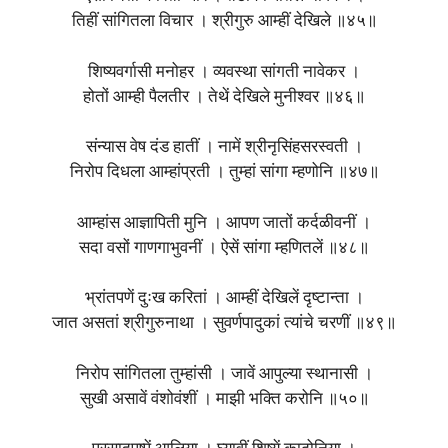
तिहीं सांगितला विचार । श्रीगुरु आम्हीं देखिले ॥४५॥
शिष्यवर्गासी मनोहर । व्यवस्था सांगती नावेकर ।
होतों आम्ही पैलतीर । तेथें देखिले मुनीश्वर ॥४६॥
संन्यास वेष दंड हातीं । नामें श्रीनृसिंहसरस्वती ।
निरोप दिधला आम्हांप्रती । तुम्हां सांगा म्हणोनि ॥४७॥
आम्हांस आज्ञापिती मुनि । आपण जातों कर्दळीवनीं ।
सदा वसों गाणगाभुवनीं । ऐसें सांगा म्हणितलें ॥४८॥
भ्रांतपणें दुःख करितां । आम्हीं देखिलें दृष्‍टान्ता ।
जात असतां श्रीगुरुनाथा । सुवर्णपादुकां त्यांचे चरणीं ॥४९॥
निरोप सांगितला तुम्हांसी । जावें आपुल्या स्थानासी ।
सुखी असावें वंशोवंशीं । माझी भक्ति करोनि ॥५०॥