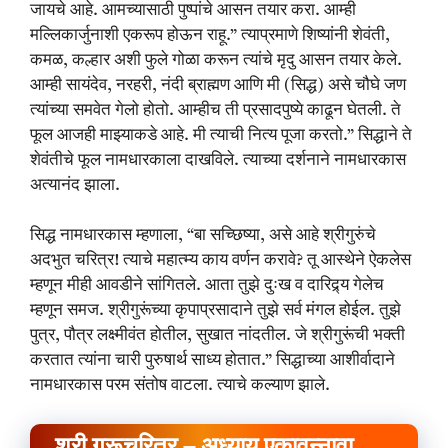
जायचे आहे. आमच्यासाठी पुष्पांचे आसन तयार करा. आम्ही
मल्लिकार्जुनाशी एकरूप होऊन राहू.” त्याप्रमाणे शिष्यांनी शेवंती,
कमळ, कल्हार अशी फुले गोळा करून त्यांचे मृदु आसन तयार केले.
आम्ही सायंदेव, नरहरी, नंदी ब्राह्मण आणि मी (सिद्ध) असे चौघे जण
त्यांच्या समवेत गेलो होतो. आम्हीच ती प्रसादपुष्ये काढून घेतली. ते
फूल आजही माझ्याकडे आहे. मी त्याची नित्य पूजा करतो.” सिद्धाने ते
शेवंतीचे फूल नामधारकाला दाखविले. त्याच्या दर्शनाने नामधारकास
अत्यानंद झाला.
सिद्ध नामधारकास म्हणाला, “बा सच्छिष्या, असे आहे श्रीगुरुंचे
अदभुत चरित्र! त्याचे महात्म्य काय वर्णन करावे? तू आस्थेने ऐकलेस
म्हणून मीही आवडीने सांगितले. आता तुझे दुःख व दारिद्र्य गेलेच
म्हणून समज. श्रीगुरूंच्या कृपाप्रसादाने तुझे सर्व मंगल होईल. तुझे
पुत्र, पौत्र लक्ष्मीवंत होतील, सुखात नांदतील. जे श्रीगुरूंची भक्ती
करतात त्यांना चारी पुरुषार्थ साध्य होतात.” सिद्धाच्या आशीर्वादाने
नामधारकास परम संतोष वाटला. त्याचे कल्याण झाले.
श्री गुरूचरित्र – अध्याय एकावन्नावा