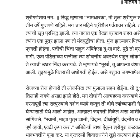
॥ मतिमंद व
श्रीगणेशाय नमः ॥ सिद्ध म्हणाला “नामधारका, मी तुला श्रीगुरू श
तीन वर्षे गुप्तपणे राहिले. मग चार महिने श्रीशैल पर्वतावर राहिले. 
त्यांची खूप प्रसिद्ध झाली. त्या गावात एक वेदज्ञ ब्राह्मण राहत 
त्यांना एक पुत्र झाला पण तो मंदबुद्धीचा होता. मुंज झाल्यावर पित
प्रगती होईना. पतीची चिंता पाहून अंबिकेला दुःख वाटे. पुढे तो ब
मागी. एका पंडिताच्या पत्नीला त्या शोचनीय अवस्थेत पाहून लोकां
ते त्याची उघड निंदा करायचे. ते म्हणायचे “मूर्खा, तू आपल्या वंशा
आली. तुझ्यामुळे पितरांची अधोगती होईल. असे पशुवत जगण्यापेक्
रोजच्या रोज होणारी ती लोकनिंदा त्या मुलाला सहन होईना. तो दु
तिलाही जगणे असह्य झाले होते. मग दोघांनी आत्महत्या करण्याचे ठ
मरणापूर्वी त्या सत्पुरुषाचे दर्शन घ्यावे म्हणून ती दोघे त्यांच्य
घेण्यासाठी येथे आलो आहोत. आम्हाला सद्गती मिळेल असा आशीर्वाद द
सांगितले, “स्वामी, माझा पुत्र ज्ञानी, विद्वान, दीर्घायुषी, वंदन
पूर्ण व्हावी, एवढी कृपा करा.” अंबिकेची व्यथा ऐकून श्रीगुरु कळ
भावभक्तीने पूजा कर. या व्रतरूपी शिवाराधनेने तुझे कल्याण हो