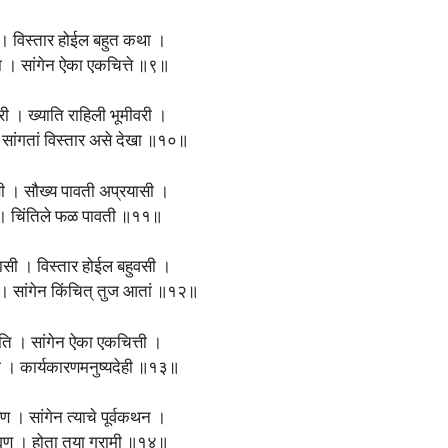
 । विस्तार होईल बहुत कथा ।
ता । सांगेन ऐका एकचित्ते ॥९॥
ुरी । ख्याति राहिली भूमीवरी ।
। सांगतां विस्तार असे देखा ॥१०॥
 । सौख्य पावती अप्रयासी ।
ीसी । चिंतिले फळ पावती ॥११॥
ासी । विस्तार होईल बहुवसी ।
 । सांगेन किंचित् तुज आतां ॥१२॥
गति । सांगेन ऐका एकचित्ती ।
ी । कार्यकारणमनुष्यदेही ॥१३॥
ण । सांगेन त्याचे पूर्वकथन ।
ाह्मण । होता तया ग्रामी ॥१४॥