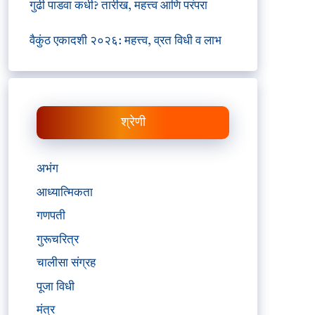
गुढी पाडवा कधी? तारीख, महत्त्व आणि परंपरा
वैकुंठ एकादशी २०२६: महत्त्व, व्रत विधी व लाभ
श्रेणी
अभंग
आध्यात्मिकता
गणपती
गुरूचरित्र
चालीसा संग्रह
पूजा विधी
मंत्र