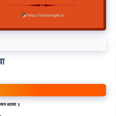
वा
्याय आठवा ॥