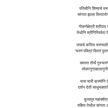
परिसोनि शिष्याचे व
सांगता झाला विस्तारो
गोकर्णक्षेत्री श्रीपाद
तेथोनि श्रीगिरिपर्वत
जयाचे करिता चरणदर्श
‘चरणं पवित्रं विततं पु
समस्त तीर्थे गुरुचरण
लोकानुग्रहालागुन
मास चारी क्रमोनि त
दर्शन देती साधुभक्ता
कुरवपुर महाक्शेत्
महिमा तेथील सांगता 