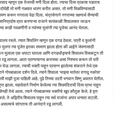
रसाद म्हणून एक तेजस्वी मणी दिला होता. त्याचा दिव्य प्रकाश पडताच
द्र दोघेही तो मणी गळ्यात धारण करीत असत. तो मणी मिळविण्यासाठी
ण करून नगराला वेढा दिला. चंद्रसेनाने नगराच्या रक्षणार्थ सैन्याची
ी. शनिप्रदोष व्रत करणाऱ्या राजाने सायंकाळी शिवालयात जाऊन
या काही गवळणींनी व त्यांच्या मुलांनी त्या पूजेचा आनंद घेतला.
शिवालय रचले. त्यात शिवलिंग म्हणून एक दगड ठेवला. पत्री व फुलांनी
ी. एक मुलगा त्या पूजेत इतका रममाण झाला होता की आईने जेवणासाठी
े येऊन मुलाला एक धपाटा घातला आणि दगडधोंड्याचे शिवालय विसकटून ती
 तो रडू लागला. आता प्राणत्यागच करायचा असा निश्चय करून तो घरी
 घेऊ लागला. त्याची भक्ती पाहून प्रसन्न झालेल्या शंकराने तेथे एक
ने गोपबाळाला दर्शन दिले. त्याने शिवाला ‘माझ्या मातेवर रागावू नकोस’
मयी माझी पूजा पाहिली आहे. पुढे तिच्या उदरी भगवान विष्णु अवतार घेतील.
त झाला. महादेवाने निर्माण केलेल्या त्या शिवमंदिराची दिव्य प्रभा पाहून
सेनही तेथे आला. त्याने गोपबाळाच्या भक्तीचे खूप कौतुक केले. हे वृत्त
े. ते अद्वितीय शिवालय पाहून त्या सर्व राजांना अपार धन्यता वाटली.
 असल्याचे सांगताच ती आनंदाने रडू लागली.