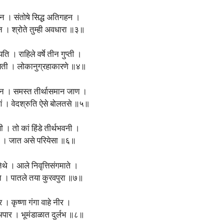
चन । संतोषे सिद्ध अतिगहन ।
न । श्रोते तुम्ही अवधारा ॥३॥
 यति । राहिले वर्षे तीन गुप्ती ।
ा येती । लोकानुग्रहाकारणे ॥४॥
न । समस्त तीर्थासमान जाण ।
राणं । वेदश्रुति ऐसे बोलतसे ॥५॥
ी । तो कां हिंडे तीर्थभवनी ।
ी । जात असे परियेसा ॥६॥
ेथे । आले निवृत्तिसंगमाते ।
ंते । पातले तया कुरवपुरा ॥७॥
र । कृष्णा गंगा वाहे नीर ।
अपार । भूमंडाळात दुर्लभ ॥८॥