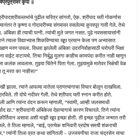
िप्रपुत्रावर कृपा ॥
्रीपादश्रीवल्लभांचे पुढील चरित्र सांगतो, ऐक. श्रीपाद यती गोकर्णास
त्यानंतर ते कृष्णा व गोदावरीच्या संगमावर वसलेल्या कुरवपूर गावी गेले. तेथे
असे. अंबिका ही त्याची पत्नी. त्यांची मुले जगत नसत. पुढे नवससायासांनी
्याने त्याला विद्याभ्यास शिकविण्याचा खूप प्रयत्न केला पण अभ्यासात
्राह्मण मरण पावला. विधवा झालेली अंबिका उदरनिर्वाहासाठी घरोघरी भिक्षा
ना वाईट वाटायचे. तिचा निर्बुद्ध मुलगा काहीच कामपंदा करीत नाही म्हणून
ला कलंक लावलास. तुझ्या चिंतेने पिता गेला. तुझ्यामुळे मातेवर भिक्षेची वेळ
षा तू मरत का नाहीस?”
ःखी झाला. त्याने आपल्या मातेला प्राणत्यागाचा विचार बोलून दाखविला.
रविले. ती दोघे नदीवर गेली. तेथे श्रीपाद यती स्नान करीत होते.
ापाशी गेली आणि त्यांना वंदन करून म्हणाली, “स्वामी, आम्ही जलसमाधी
्या.” श्रीपादांनी अंबिकेला देहत्यागाचे कारण विचारले. तिने त्यांना
ीय व कीर्तिवान असावा अशी माझी खूप इच्छा होती. ती इच्छा पुढील जन्मात तरी
वळले. ते तिला म्हणाले, “बाई, प्रत्येक शनिवारी प्रदोष समयी शंकराची
ईल.” त्यांनी तिला व्रत कथा सांगितली – उज्जयनीचा राजा चंद्रसेन याचा