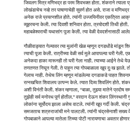
जिवलग मित्र मणिभद्र हा परम शिवभक्त होता. शंकराने त्याला प्
लोखंडाचेच नव्हे तर पाषाणाचेही सुवर्ण होत असे. राजा व मणिभ
अनेक राजे प्रयत्नशील होते. त्यांनी उज्जयिनीवर एकत्रित आक्रम
व्यूहरचना केली. त्या दिवशी शनिवार होता. त्रयोदशी तिथी होत
महाबळेश्वराची यथासांग पूजा केली. त्या वेळी देवदर्शनासाठी आलेल्
गौळीवाड्यात गेल्यावर त्या मुलांनी खेळ म्हणून दगडधोंडे मांडून 
त्याची पूजा केली. रात्रीच्या वेळी सर्व मुले आपापल्या घरी गेल
अनेकदा हाका मारूनही तो घरी गेला नाही. त्याच्या आईने तेथ
तणतणत निघून गेली. ते पाहून त्या गोपबाळाला खूप दुःख झाले.
गेलाच नाही. तेथेच लिंग म्हणून मांडलेल्या दगडाकडे पाहत शिवनाम
रत्नखचित शिवालय उत्पन्न केले. त्यात दिव्य शिवलिंग होते. शंकरा
अशी विनंती केली. शंकर म्हणाला, “बाळा, तुझ्या मातेने प्रदोष स
तुझेही सर्व मनोरथ पूर्ण होतील.” वरदान देऊन शंकर लिंगस्थानी गुप्
लोकांना सूर्योदय झाला असेच वाटले. त्यांनी खूप गर्दी केली. चंद्र
समजताच शत्रुराजांची मने पालटली. त्यांनी चंद्रसेनाशी सख्य केल
गोपबाळाने आपल्या मातेला तिच्या पोटी नारायणाचा अवतार होणार