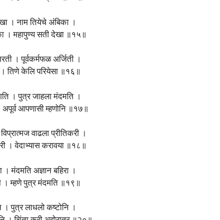
 देखा । नाम तियेचे अंबिका ।
ा । महापुण्य सती देखा ॥१५॥
मरती । पूर्वकर्मफळ अर्जिती ।
 । तिणे केलि परियेसा ॥१६॥
गति । पुत्र जाहला मंदमति ।
। अपूर्व आपणासी म्हणोनि ॥१७॥
। विप्रात्मज वाढला प्रीतिकरी ।
ारी । वेदाभ्यास करावया ॥१८॥
रा । मंदमति अज्ञान बहिरा ।
जवरा । म्हणे पुत्र मंदमति ॥१९॥
 । पुत्र लाधलो कष्टोनि ।