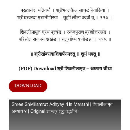
ब्रह्मानंदा यतिवर्या । श्रीभक्तकैलासाचळनिवासिया ।
श्रीधरवरदा मृडानीप्रिया । तुझी लीला वदवी तू ॥ ११४ ॥
शिवलीलामृत ग्रंथ प्रचंड । स्कंदपुराण ब्रह्मोत्तरखंड ।
परिसोत सज्जन अखंड । चतुर्थाध्याय गोड हा ॥ ११५ ॥
॥ श्रीसांबसदाशिवार्पणमस्तु ॥ शुभं भवतु ॥
(PDF) Download श्री शिवलीलामृत – अध्याय चौथा
DOWNLOAD
Shree Shivlilamrut Adhyay 4 in Marathi | शिवलीलामृत
अध्याय ४ | Original शास्त्र शुद्ध पद्धतीने