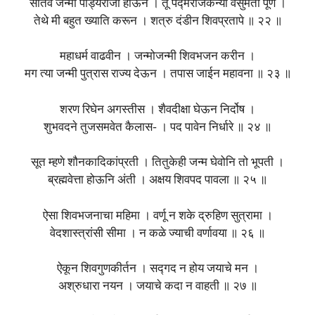
सातवे जन्मी पांड्यराजा होऊन । तू पद्मराजकन्या वसुमती पूर्ण ।
तेथे मी बहुत ख्याति करून । शत्रु दंडीन शिवप्रतापे ॥ २२ ॥
महाधर्म वाढवीन । जन्मोजन्मी शिवभजन करीन ।
मग त्या जन्मी पुत्रास राज्य देऊन । तपास जाईन महावना ॥ २३ ॥
शरण रिघेन अगस्तीस । शैवदीक्षा घेऊन निर्दोष ।
शुभवदने तुजसमवेत कैलास- । पद पावेन निर्धारे ॥ २४ ॥
सूत म्हणे शौनकादिकांप्रती । तितुकेही जन्म घेवोनि तो भूपती ।
ब्रह्मवेत्ता होऊनि अंती । अक्षय शिवपद पावला ॥ २५ ॥
ऐसा शिवभजनाचा महिमा । वर्णू न शके द्रुहिण सुत्रामा ।
वेदशास्त्रांसी सीमा । न कळे ज्याची वर्णावया ॥ २६ ॥
ऐकून शिवगुणकीर्तन । सद्‍गद न होय जयाचे मन ।
अश्रुधारा नयन । जयाचे कदा न वाहती ॥ २७ ॥