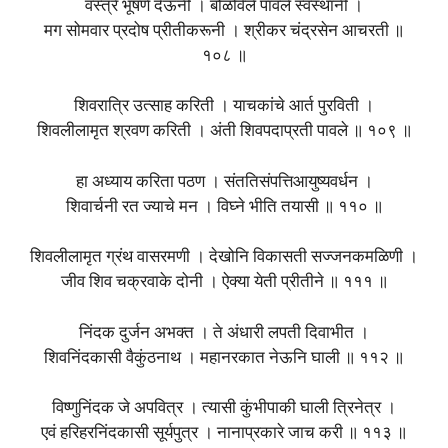
वस्त्रे भूषणे देऊनी । बोळविले पावले स्वस्थानी ।
मग सोमवार प्रदोष प्रीतीकरूनी । श्रीकर चंद्रसेन आचरती ॥
१०८ ॥
शिवरात्रि उत्साह करिती । याचकांचे आर्त पुरविती ।
शिवलीलामृत श्रवण करिती । अंती शिवपदाप्रती पावले ॥ १०९ ॥
हा अध्याय करिता पठण । संततिसंपत्तिआयुष्यवर्धन ।
शिवार्चनी रत ज्याचे मन । विघ्ने भीति तयासी ॥ ११० ॥
शिवलीलामृत ग्रंथ वासरमणी । देखोनि विकासती सज्जनकमळिणी ।
जीव शिव चक्रवाके दोनी । ऐक्या येती प्रीतीने ॥ १११ ॥
निंदक दुर्जन अभक्त । ते अंधारी लपती दिवाभीत ।
शिवनिंदकासी वैकुंठनाथ । महानरकात नेऊनि घाली ॥ ११२ ॥
विष्णुनिंदक जे अपवित्र । त्यासी कुंभीपाकी घाली त्रिनेत्र ।
एवं हरिहरनिंदकासी सूर्यपुत्र । नानाप्रकारे जाच करी ॥ ११३ ॥