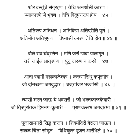
थोर वस्तूंचे संग्रहण । तेचि अनर्थासी कारण ।
ज्याकारणे जे भूषण । तेचि विदूषणरूप होय ॥ ४५ ॥
अतिरूप अतिधन । अतिविद्या अतिप्रीति पूर्ण ।
अतिभोग अतिभूषण । विघ्नासी कारण तेचि होय ॥ ४६ ॥
बोले राव चंद्रसेन । मणि जरी द्यावा यालागून ।
तरी जाईल क्षात्रपण । युद्ध दारुण न करवे ॥ ४७ ॥
आता स्वामी महाकाळेश्वर । करुणासिंधु कर्पूरगौर ।
जो दीनरक्षण जगदुद्धार । बज्रपंजर भक्तांसी ॥ ४८ ॥
त्यासी शरण जाऊ ये अवसरी । जो भक्तकाजकैवारी ।
जो त्रिपुरांतक हिमनग-कुमारी – । प्राणवल्लभ जगदात्मा ॥ ४९ ॥
पूजासामग्री सिद्ध करून । शिवमंदिरी बैसला जाऊन ।
सकळ चिंता सोडून । विधियुक्त पूजन आरंभिले ॥ ५० ॥