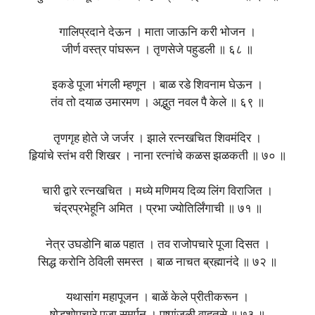
गालिप्रदाने देऊन । माता जाऊनि करी भोजन ।
जीर्ण वस्त्र पांघरून । तृणसेजे पहुडली ॥ ६८ ॥
इकडे पूजा भंगली म्हणून । बाळ रडे शिवनाम घेऊन ।
तंव तो दयाळ उमारमण । अद्भुत नवल पै केले ॥ ६९ ॥
तृणगृह होते जे जर्जर । झाले रत्नखचित शिवमंदिर ।
हिर्‍यांचे स्तंभ वरी शिखर । नाना रत्नांचे कळस झळकती ॥ ७० ॥
चारी द्वारे रत्नखचित । मध्ये मणिमय दिव्य लिंग विराजित ।
चंद्रप्रभेहूनि अमित । प्रभा ज्योतिर्लिंगाची ॥ ७१ ॥
नेत्र उघडोनि बाळ पहात । तव राजोपचारे पूजा दिसत ।
सिद्ध करोनि ठेविली समस्त । बाळ नाचत ब्रह्मानंदे ॥ ७२ ॥
यथासांग महापूजन । बाळें केले प्रीतीकरून ।