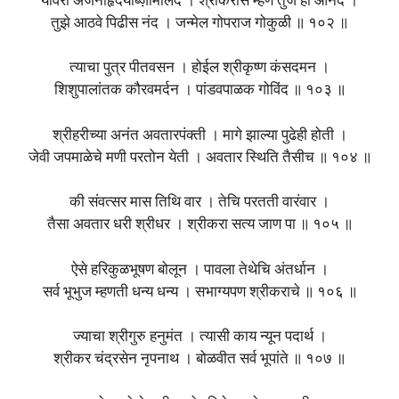
यावरी अंजनीहृदयाब्ज़मिलिंद । श्रीकरास म्हणे तुज हो आनंद ।
तुझे आठवे पिढीस नंद । जन्मेल गोपराज गोकुळी ॥ १०२ ॥
त्याचा पुत्र पीतवसन । होईल श्रीकृष्ण कंसदमन ।
शिशुपालांतक कौरवमर्दन । पांडवपाळक गोविंद ॥ १०३ ॥
श्रीहरीच्या अनंत अवतारपंक्ती । मागे झाल्या पुढेही होती ।
जेवी जपमाळेचे मणी परतोन येती । अवतार स्थिति तैसीच ॥ १०४ ॥
की संवत्सर मास तिथि वार । तेचि परतती वारंवार ।
तैसा अवतार धरी श्रीधर । श्रीकरा सत्य जाण पा ॥ १०५ ॥
ऐसे हरिकुळभूषण बोलून । पावला तेथेचि अंतर्धान ।
सर्व भूभुज म्हणती धन्य धन्य । सभाग्यपण श्रीकराचे ॥ १०६ ॥
ज्याचा श्रीगुरु हनुमंत । त्यासी काय न्यून पदार्थ ।
श्रीकर चंद्रसेन नृपनाथ । बोळवीत सर्व भूपांते ॥ १०७ ॥