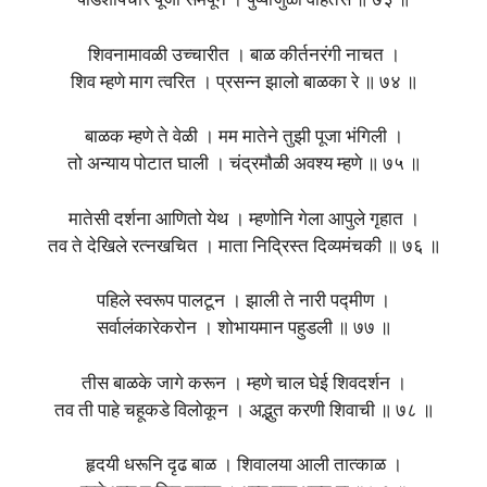
षोडशोपचारे पूजा समर्पून । पुष्पांजुळी वाहतसे ॥ ७३ ॥
शिवनामावळी उच्चारीत । बाळ कीर्तनरंगी नाचत ।
शिव म्हणे माग त्वरित । प्रसन्न झालो बाळका रे ॥ ७४ ॥
बाळक म्हणे ते वेळी । मम मातेने तुझी पूजा भंगिली ।
तो अन्याय पोटात घाली । चंद्रमौळी अवश्य म्हणे ॥ ७५ ॥
मातेसी दर्शना आणितो येथ । म्हणोनि गेला आपुले गृहात ।
तव ते देखिले रत्नखचित । माता निद्रिस्त दिव्यमंचकी ॥ ७६ ॥
पहिले स्वरूप पालटून । झाली ते नारी पद्मीण ।
सर्वालंकारेकरोन । शोभायमान पहुडली ॥ ७७ ॥
तीस बाळके जागे करून । म्हणे चाल घेई शिवदर्शन ।
तव ती पाहे चहूकडे विलोकून । अद्भुत करणी शिवाची ॥ ७८ ॥
हृदयी धरूनि दृढ बाळ । शिवालया आली तात्काळ ।