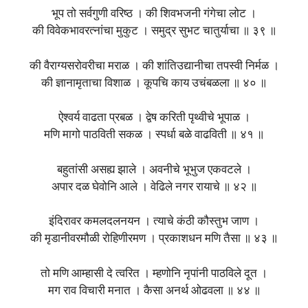
भूप तो सर्वगुणी वरिष्ठ । की शिवभजनी गंगेचा लोट ।
की विवेकभावरत्नांचा मुकुट । समुद्र सुभट चातुर्याचा ॥ ३९ ॥
की वैराग्यसरोवरीचा मराळ । की शांतिउद्यानीचा तपस्वी निर्मळ ।
की ज्ञानामृताचा विशाळ । कूपचि काय उचंबळला ॥ ४० ॥
ऐश्वर्य वाढता प्रबळ । द्वेष करिती पृथ्वीचे भूपाळ ।
मणि मागो पाठविती सकळ । स्पर्धा बळे वाढविती ॥ ४१ ॥
बहुतांसी असह्य झाले । अवनीचे भूभुज एकवटले ।
अपार दळ घेवोनि आले । वेढिले नगर रायाचे ॥ ४२ ॥
इंदिरावर कमलदलनयन । त्याचे कंठी कौस्तुभ जाण ।
की मृडानीवरमौळी रोहिणीरमण । प्रकाशधन मणि तैसा ॥ ४३ ॥
तो मणि आम्हासी दे त्वरित । म्हणोनि नृपांनी पाठविले दूत ।
मग राव विचारी मनात । कैसा अनर्थ ओढवला ॥ ४४ ॥