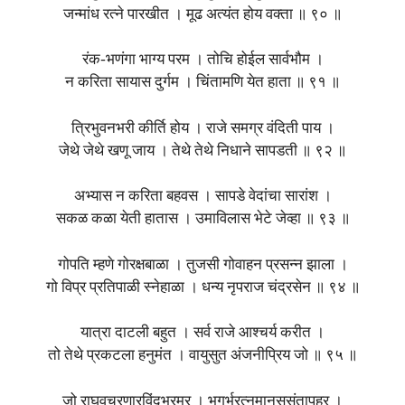
जन्मांध रत्ने पारखीत । मूढ अत्यंत होय वक्ता ॥ ९० ॥
रंक-भणंगा भाग्य परम । तोचि होईल सार्वभौम ।
न करिता सायास दुर्गम । चिंतामणि येत हाता ॥ ९१ ॥
त्रिभुवनभरी कीर्ति होय । राजे समग्र वंदिती पाय ।
जेथे जेथे खणू जाय । तेथे तेथे निधाने सापडती ॥ ९२ ॥
अभ्यास न करिता बहवस । सापडे वेदांचा सारांश ।
सकळ कळा येती हातास । उमाविलास भेटे जेव्हा ॥ ९३ ॥
गोपति म्हणे गोरक्षबाळा । तुजसी गोवाहन प्रसन्न झाला ।
गो विप्र प्रतिपाळी स्नेहाळा । धन्य नृपराज चंद्रसेन ॥ ९४ ॥
यात्रा दाटली बहुत । सर्व राजे आश्चर्य करीत ।
तो तेथे प्रकटला हनुमंत । वायुसुत अंजनीप्रिय जो ॥ ९५ ॥
जो राघवचरणारविंदभ्रमर । भूगर्भरत्नमानससंतापहर ।