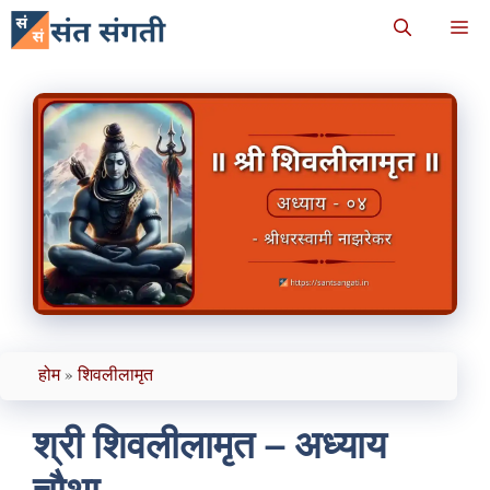
Skip
M
to
content
होम
»
शिवलीलामृत
श्री शिवलीलामृत – अध्याय