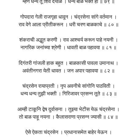
म्हणे धन्य तू शिव दयाळ । धन्य बाळ भक्त हा ॥ ७९ ॥
गोपदारा गेली राजगृहा धावून । चंद्रसेना सांगे वर्तमान ।
राव वेगे आला प्रीतीकरून । धरी चरण बाळकाचे ॥ ८० ॥
शंकराची अद्भुत करणी । राव आश्चर्य करून पाहे नयनी ।
नागरिक जनांच्या श्रेणी । धावती बाळ पहावया ॥ ८१ ॥
दिगंतरी गांजली हाक बहुत । बाळकासी पावला उमानाथ ।
अवंतीनगरा येती धावत । जन अपार पहावया ॥ ८२ ॥
चंद्रसेन रायाप्रती । नृप अवनीचे सांगोनि पाठविती ।
धन्य धन्य तुझी भक्ती । गिरिजावर प्रसन्न तूते ॥ ८३ ॥
आम्ही टाकूनि द्वेष दुर्वासना । तुझ्या भेटीस येऊ चंद्रसेना ।
तो बाळ पाहू नयना । कैलासराणा प्रसन्न ज्यासी ॥ ८४ ॥
ऐसे ऐकता चंद्रसेन । प्रधानासमेत बाहेर येऊन ।