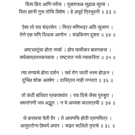
दिव्य हिरा आणि परीस । मुक्ताफळ सुढाळ सुरस ।
पिता ज्ञानी गुरू तोचि विशेष । हे अपूर्व त्रिभुवनी ॥ ३३ ॥
ऐसा तो राव चंद्रसेन । मित्र मणिभद्र अति सुजाण ।
तेणे एक मणि दिधला आणोन । चंडकिरण दूसरा ॥ ३४ ॥
अष्टधातूंचा होता स्पर्श । होय चामीकर बावनकस ।
सर्पव्याघ्रतस्करवास । राष्ट्रात नसे त्याकरिता ॥ ३५ ॥
त्या मण्याचे होता दर्शन । सर्व रोग जाती भस्म होऊन ।
दुर्भिक्ष शोक अवर्षण । दारिद्रय नाही नगरात ॥ ३६ ॥
तो कंठी बांधिता प्रकाशवंत । राव दिसे जैसा पुरुहूत ।
समरांगणी जय अद्भुत । न ये अपयश कालत्रयी ॥ ३७ ॥
जे करावया येती वैर । ते आपणचि होती प्राणमित्र ।
आयुरारोग्य ऐश्वर्य अपार । चढत चालिले नृपाचे ॥ ३८ ॥