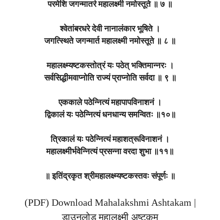
परमेशि जगन्मातर्र महालक्ष्मी नमोस्तूते ॥ ७ ॥
श्वेतांबरधरे देवी नानालंकार भूषिते ।
जगत्स्थिते जगन्मार्त महालक्ष्मी नमोस्तूते ॥ ८ ॥
महालक्ष्म्यष्टकस्तोत्रं यः पठेत् भक्तिमान्नरः ।
सर्वसिद्धीमवाप्नोति राज्यं प्राप्नोति सर्वदा ॥ ९ ॥
एककाले पठेन्नित्यं महापापविनाशनं ।
द्विकालं यः पठेन्नित्यं धनधान्य समन्वितः ॥१०॥
त्रिकालं यः पठेन्नित्यं महाशत्रूविनाशनं ।
महालक्ष्मीर्भवेन्नित्यं प्रसन्ना वरदा शुभा ॥११॥
॥ इतिंद्रकृत श्रीमहालक्ष्म्यष्टकस्तवः संपूर्णः ॥
(PDF) Download Mahalakshmi Ashtakam |
डाउनलोड महालक्ष्मी अष्टकम