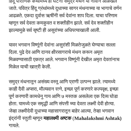
हिंदू पौराणिक कथांमध्ये ही घटना समुद्र मंथन या नावाने ओळखले
जाते. पवित्र हिंदू ग्रंथांमध्ये दुधाच्या सागर मंथनाच्या या भागाचे वर्णन
आढळते. एकदा दुर्वास ऋषींनी सर्व देवांना शाप दिला. याचा परिणाम
म्हणून सर्व देवता कमकुवत व शक्तीहीन झाले. सर्व देव शक्तीहीन
झाल्यामुळे सर्व सृष्टी ही असुरांच्या अधिपत्याखाली आली.
यावर भगवान विष्णूंनी देवांना असुरांशी मिळतेजुळते घेण्याचा सल्ला
दिला. पुढे देव आणि दानव क्षीरसागराचे मंथन करून अमृत
मिळवण्यासाठी एकत्र आले. भगवान विष्णूंनी देखील अमृत देवतांनाच
मिळेल याची खात्री केली.
समुद्र मंथनातून असंख्य वस्तू आणि प्राणी उत्पन्न झाले. त्यामध्ये
काही दैवी अप्सरा, मौल्यवान रत्ने, इच्छा पूर्ण करणारे कल्पवृक्ष, इच्छा
पूर्ण करणारी कामधेनु गाय आणि ७ मस्तक असलेला एक दिव्य घोडा
होता. यामध्ये एक समृद्धी आणि संपत्ती च्या देवता लक्ष्मी देवी होत्या.
जेव्हा लक्ष्मीदेवी दुधाच्या महासागरातून बाहेर आल्या, तेव्हा भगवान
इंद्रांनी स्तुती म्हणून
महालक्ष्मी अष्टक
(
Mahalakshmi Ashtak)
गायले.