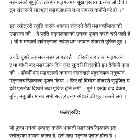
मङ्गलको सुपूजित होनेपर मङ्गलमय सुख प्रदान करनेवाली देवि !
तुम संसारकी सारभूता मङ्गलाधारा तथा समस्त कर्मोंसे परे हो ।”
इस स्तोत्रसे स्तुति करके भगवान् शंकरने देवी मङ्गचण्डिकाकी
उपासना की । वे प्रति मङ्गलवारको उनका पूजन करते चले जाते हैं
। यों ये भगवती सर्वमङ्गला सर्वप्रथम भगवान् शंकरसे पूजित हुई ।
उनके दूसरे उपासक मङ्गल ग्रह हैं । तीसरी बार राजा मङ्गलने
तथा चौथी बार मङ्गलके दिन कुछ सुन्दरी स्त्रियोंने इन देवीकी पूजा
की । पाँचवीं बार मङ्गलकी कामना रखनेवाले बहुसंख्यक मनुष्योंने
मङ्गलचण्डिकाका पूजन किया । फिर तो विश्वेश शंकरसे सुपूजित ये
देवी प्रत्येक विश्र्वमें सदा पूजित होने लगीं । मुने ! इसके बाद देवता,
मुनि, मनु और मानव सभी सर्वत्र इन परमेश्र्वरीकी पूजा करने लगे ।
फलश्रुति:
जो पुरुष मनको एकाग्र करके भगवती मङ्गलचण्डिकाके इस
स्तोत्रका श्रवण करता है, उसे सदा मङ्गल प्राप्त होता है ।