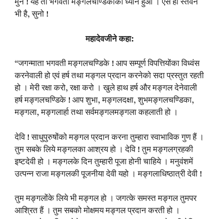
मुने ! यह तो भगवती मङ्गलचण्डिकाका ध्यान हुआ । ऐसे ही स्तवन
भी है, सुनो !
महादेवजीने कहा:
“जगन्माता भगवती मङ्गलचण्डिके ! आप सम्पूर्ण विपत्तियोंका विध्वंस
करनेवाली हो एवं हर्ष तथा मङ्गल प्रदान करनेको सदा प्रस्तुत रहती
हो । मेरी रक्षा करो, रक्षा करो । खुले हाथ हर्ष और मङ्गल देनेवाली
हर्ष मङ्गलचण्डिके ! आप शुभा, मङ्गलदक्षा, शुभमङ्गलचण्डिका,
मङ्गला, मङ्गलार्हा तथा सर्वमङ्गलमङ्गला कहलाती हो ।
देवि ! साधुपुरुषोंको मङ्गल प्रदान करना तुम्हारा स्वाभाविक गुण हैं ।
तुम सबके लिये मङ्गलका आश्रय हो । देवि ! तुम मङ्गलग्रहकी
इष्टदेवी हो । मङ्गलके दिन तुम्हारी पूजा होनी चाहिये । मनुवंशमें
उत्पन्न राजा मङ्गलकी पूजनीया देवी यहो । मङ्गलाधिष्ठात्री देवी !
तुम मङ्गलोंके लिये भी मङ्गल हो । जगत्के समस्त मङ्गल तुमपर
आश्रित हैं । तुम सबको मोक्षमय मङ्गल प्रदान करती हो ।