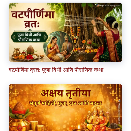
वटपौर्णिमा व्रत: पूजा विधी आणि पौराणिक कथा