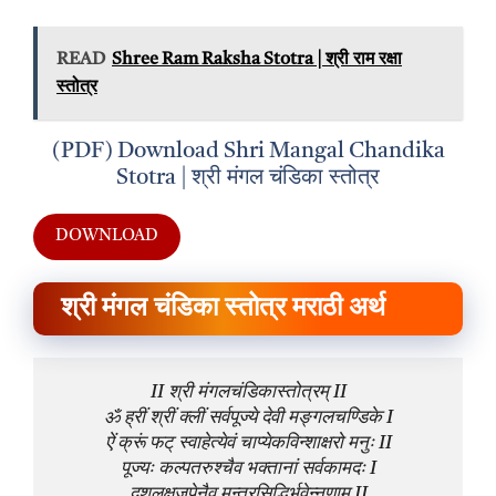
READ
Shree Ram Raksha Stotra | श्री राम रक्षा
स्तोत्र
(PDF) Download Shri Mangal Chandika
Stotra | श्री मंगल चंडिका स्तोत्र
DOWNLOAD
श्री मंगल चंडिका स्तोत्र मराठी अर्थ
II श्री मंगलचंडिकास्तोत्रम् II

ॐ ह्रीं श्रीं क्लीं सर्वपूज्ये देवी मङ्गलचण्डिके I

ऐं क्रूं फट् स्वाहेत्येवं चाप्येकविन्शाक्षरो मनुः II

पूज्यः कल्पतरुश्चैव भक्तानां सर्वकामदः I

दशलक्षजपेनैव मन्त्रसिद्धिर्भवेन्नृणाम् II
