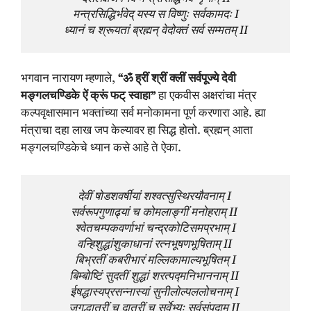
मन्त्रसिद्धिर्भवेद् यस्य स विष्णुः सर्वकामदः I

ध्यानं च श्रूयतां ब्रह्मन् वेदोक्तं सर्व सम्मतम् II
भगवान नारायण म्हणाले,
“ॐ ह्रीं श्रीं क्लीं सर्वपूज्ये देवी
मङ्गलचण्डिके ऐं क्रूं फट् स्वाहा”
हा एकवीस अक्षरांचा मंत्र
कल्पवृक्षासमान भक्तांच्या सर्व मनोकामना पूर्ण करणारा आहे. ह्या
मंत्राचा दहा लाख जप केल्यावर हा सिद्ध होतो. ब्रह्मन् आता
मङ्गलचण्डिकेचे ध्यान कसे आहे ते ऐका.
देवीं षोडशवर्षीयां शश्वत्सुस्थिरयौवनाम् I 

सर्वरूपगुणाढ्यां च कोमलाङ्गीं मनोहराम् II 

श्वेतचम्पकवर्णाभां चन्द्रकोटिसमप्रभाम् I

वन्हिशुद्धांशुकाधानां रत्नभूषणभूषिताम् II 

बिभ्रतीं कबरीभारं मल्लिकामाल्यभूषितम् I

बिम्बोष्टिं सुदतीं शुद्धां शरत्पद्मनिभाननाम् II 

ईषद्धास्यप्रसन्नास्यां सुनीलोल्पललोचनाम् I 

जगद्धात्रीं च दात्रीं च सर्वेभ्यः सर्वसंपदाम् II 
