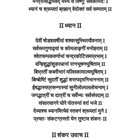
मन्त्रसिद्धिर्भवेद् यस्य स विष्णुः सर्वकामदः I
ध्यानं च श्रूयतां ब्रह्मन् वेदोक्तं सर्व सम्मतम् II
II ध्यान II
देवीं षोडशवर्षीयां शश्वत्सुस्थिरयौवनाम् I
सर्वरूपगुणाढ्यां च कोमलाङ्गीं मनोहराम् II
श्वेतचम्पकवर्णाभां चन्द्रकोटिसमप्रभाम् I
वन्हिशुद्धांशुकाधानां रत्नभूषणभूषिताम् II
बिभ्रतीं कबरीभारं मल्लिकामाल्यभूषितम् I
बिम्बोष्टिं सुदतीं शुद्धां शरत्पद्मनिभाननाम् II
ईषद्धास्यप्रसन्नास्यां सुनीलोल्पललोचनाम् I
जगद्धात्रीं च दात्रीं च सर्वेभ्यः सर्वसंपदाम् II
संसारसागरे घोरे पोतरुपां वरां भजे II
देव्याश्च ध्यानमित्येवं स्तवनं श्रूयतां मुने I
प्रयतः संकटग्रस्तो येन तुष्टाव शंकरः II
II शंकर उवाच II