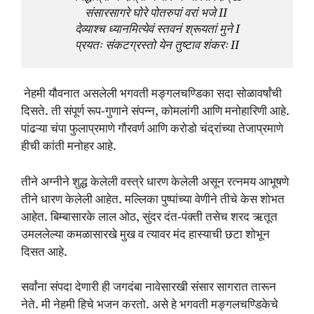
संसारसागरे घोरे पोतरुपां वरां भजे II 

देव्याश्च ध्यानमित्येवं स्तवनं श्रूयतां मुने I

प्रयतः संकटग्रस्तो येन तुष्टाव शंकरः II
नेहमी यौवनात असलेली भगवती मङ्गलचण्डिका सदा सोळावर्षांची
दिसते. ती संपूर्ण रूप-गुणाने संपन्न, कोमलांगी आणि मनोहारिणी आहे.
पांढऱ्या चंपा फुलाप्रमाणे गौरवर्ण आणि करोडो चंद्रांच्या तेजाप्रमाणे
हीची कांती मनोहर आहे.
तीने अग्नीने शुद्ध केलेली वस्त्रे धारण केलेली असून रत्नमय आभूषणे
तीने धारण केलेली आहेत. मल्लिका पुष्पांच्या वेणीने तीचे केस शोभत
आहेत. बिम्बासारके लाल ओठ, सुंदर दंत-पंक्ती तसेच शरद ऋतूत
उमललेल्या कमळासारखे मुख व त्यावर मंद हास्याची छटा शोभून
दिसत आहे.
सर्वांना संपदा देणारी ही जगदंबा नावेसारखी संसार सागरात तारून
नेते. मी नेहमी हिचे भजन करतो. असे हे भगवती मङ्गलचण्डिकेचे