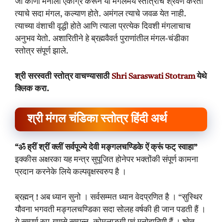
जो कोणी मनाला एकाग्र करून या मंगलमय स्तोत्राचे श्रवण करतो
त्याचे सदा मंगल, कल्याण होते. अमंगल त्याचे जवळ येत नाही.
त्याच्या वंशाची वृद्धी होते आणि त्याला प्रत्येक दिवशी मंगलाचाच
अनुभव येतो. अशारितीने हे ब्रह्मवैवर्त पुराणांतील मंगल-चंडीका
स्तोत्र संपूर्ण झाले.
श्री सरस्वती स्तोत्र वाचण्यासाठी
Shri Saraswati Stotram
येथे
क्लिक करा.
श्री मंगल चंडिका स्तोत्र हिंदी अर्थ
“ॐ ह्रीं श्रीं क्लीं सर्वपूज्ये देवी मङ्गलचण्डिके ऐं क्रूं फट् स्वाहा”
इक्कीस अक्षरका यह मन्त्र सुपूजित होनेपर भक्तोंकी संपूर्ण कामना
प्रदान करनेके लिये कल्पवृक्षस्वरुप है ।
ब्रह्मन् ! अब ध्यान सुनो । सर्वसम्मत ध्यान वेदप्रणित है । “सुस्थिर
यौवना भगवती मङ्गलचण्डिका सदा सोलह वर्षकी ही जान पडती हैं ।