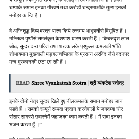
ये सम्पूर्ण रुप-गुणसे सम्पन्न, कोमलाङ्गी एवं मनोहारिणी हैं । श्र्वेत
चम्पाके समान इनका गौरवर्ण तथा करोडों चन्द्रमाओंके तुल्य इनकी
मनोहर कान्ति हैं ।
वे अग्निशुद्ध दिव्य वस्त्र धारण किये रत्नमय आभूषणोंसे विभूषित हैं ।
मल्लिका पुष्पोंसे समलंकृत केशपाश धारण करती हैं । बिम्बसदृश लाल
ओठ, सुन्दर दन्त पक्तिं तथा शरत्कालके प्रफुल्ल कमलकी भाँति
शोभायमान मुखवाली मङ्गलचण्डिका के प्रसन्न अरविंद जैसे वदनपर
मन्द मुस्कानकी छटा छा रही हैं ।
READ
Shree Vyankatesh Stotra | श्री व्यंकटेश स्तोत्र
इनके दोनों नेत्र सुन्दर खिले हुए नीलकमलके समान मनोहर जान
पडते हैं । सबको सम्पूर्ण सम्पदा प्रदान करनेवाली ये जगदम्बा घोर
संसार सागरसे उबारनेमें जहाजका काम करती हैं । मैं सदा इनका
भजन करता हूँ ।”