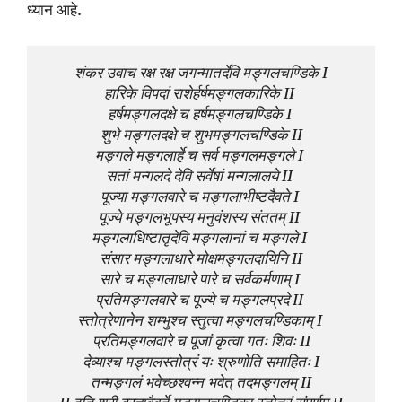
ध्यान आहे.
शंकर उवाच रक्ष रक्ष जगन्मातर्देवि मङ्गलचण्डिके I

हारिके विपदां राशेर्हर्षमङ्गलकारिके II 

हर्षमङ्गलदक्षे च हर्षमङ्गलचण्डिके I 

शुभे मङ्गलदक्षे च शुभमङ्गलचण्डिके II

मङ्गले मङ्गलार्हे च सर्व मङ्गलमङ्गले I 

सतां मन्गलदे देवि सर्वेषां मन्गलालये II 

पूज्या मङ्गलवारे च मङ्गलाभीष्टदैवते I 

पूज्ये मङ्गलभूपस्य मनुवंशस्य संततम् II 

मङ्गलाधिष्टातृदेवि मङ्गलानां च मङ्गले I 

संसार मङ्गलाधारे मोक्षमङ्गलदायिनि II

सारे च मङ्गलाधारे पारे च सर्वकर्मणाम् I 

प्रतिमङ्गलवारे च पूज्ये च मङ्गलप्रदे II 

स्तोत्रेणानेन शम्भुश्च स्तुत्वा मङ्गलचण्डिकाम् I 

प्रतिमङ्गलवारे च पूजां कृत्वा गतः शिवः II

देव्याश्च मङ्गलस्तोत्रं यः श्रुणोति समाहितः I

तन्मङ्गलं भवेच्छश्वन्न भवेत् तदमङ्गलम् II
