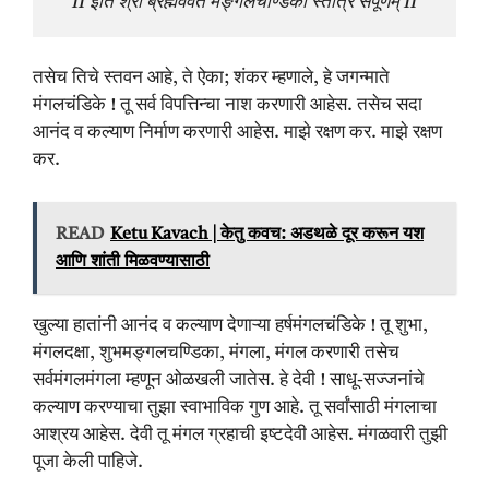
II इति श्री ब्रह्मवैवर्ते मङ्गलचण्डिका स्तोत्रं संपूर्णम् II
तसेच तिचे स्तवन आहे, ते ऐका; शंकर म्हणाले, हे जगन्माते
मंगलचंडिके ! तू सर्व विपत्तिन्चा नाश करणारी आहेस. तसेच सदा
आनंद व कल्याण निर्माण करणारी आहेस. माझे रक्षण कर. माझे रक्षण
कर.
READ
Ketu Kavach | केतु कवच: अडथळे दूर करून यश
आणि शांती मिळवण्यासाठी
खुल्या हातांनी आनंद व कल्याण देणाऱ्या हर्षमंगलचंडिके ! तू शुभा,
मंगलदक्षा, शुभमङ्गलचण्डिका, मंगला, मंगल करणारी तसेच
सर्वमंगलमंगला म्हणून ओळखली जातेस. हे देवी ! साधू-सज्जनांचे
कल्याण करण्याचा तुझा स्वाभाविक गुण आहे. तू सर्वांसाठी मंगलाचा
आश्रय आहेस. देवी तू मंगल ग्रहाची इष्टदेवी आहेस. मंगळवारी तुझी
पूजा केली पाहिजे.