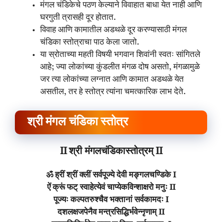
मंगल चंडिकेचे पठण केल्याने विवाहात बाधा येत नाही आणि
घरगुती त्रासही दूर होतात.
विवाह आणि कामातील अडथळे दूर करण्यासाठी मंगल
चंडिका स्तोत्राचा पाठ केला जातो.
या स्रोताच्या महती विषयी भगवान शिवांनी स्वतः सांगितले
आहे; ज्या लोकांच्या कुंडलीत मंगळ दोष असतो, मंगळामुळे
जर त्या लोकांच्या लग्नात आणि कामात अडथळे येत
असतील, तर हे स्तोत्र त्यांना चमत्कारिक लाभ देते.
श्री मंगल चंडिका स्तोत्र
II श्री मंगलचंडिकास्तोत्रम् II
ॐ ह्रीं श्रीं क्लीं सर्वपूज्ये देवी मङ्गलचण्डिके I
ऐं क्रूं फट् स्वाहेत्येवं चाप्येकविन्शाक्षरो मनुः II
पूज्यः कल्पतरुश्चैव भक्तानां सर्वकामदः I
दशलक्षजपेनैव मन्त्रसिद्धिर्भवेन्नृणाम् II